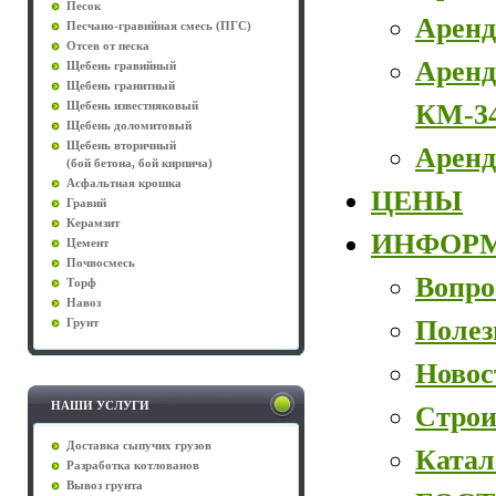
Песок
Аренд
Песчано-гравийная смесь (ПГС)
Отсев от песка
Аренд
Щебень гравийный
Щебень гранитный
КМ-3
Щебень известняковый
Щебень доломитовый
Щебень вторичный
Аренд
(бой бетона, бой кирпича)
Асфальтная крошка
ЦЕНЫ
Гравий
Керамзит
ИНФОР
Цемент
Почвосмесь
Вопро
Торф
Навоз
Полез
Грунт
Новос
НАШИ УСЛУГИ
Строи
Доставка сыпучих грузов
Катал
Разработка котлованов
Вывоз грунта