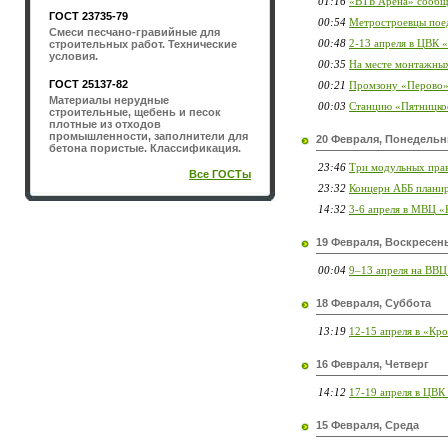
01:16
«ВТБ Арена» сообщи
ГОСТ 23735-79
00:54
Метростроевцы пое
Смеси песчано-гравийные для
00:48
2-13 апреля в ЦВК 
строительных работ. Технические
условия.
00:35
На месте монтажных
ГОСТ 25137-82
00:21
Промзону «Перово»
Материалы нерудные
00:03
Станцию «Пятницкое
строительные, щебень и песок
плотные из отходов
промышленности, заполнители для
20 Февраля, Понедельн
бетона пористые. Классификация.
23:46
Три модульных прав
Все ГОСТы
23:32
Концерн АББ планир
14:32
3-6 апреля в МВЦ 
19 Февраля, Воскресен
00:04
9–13 апреля на ВВЦ
18 Февраля, Суббота
13:19
12-15 апреля в «Кр
16 Февраля, Четверг
14:12
17-19 апреля в ЦВК
15 Февраля, Среда