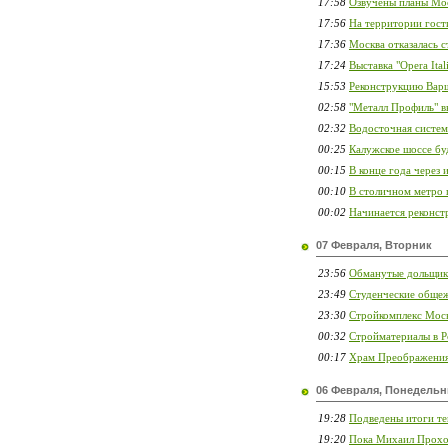
17:58
Озвучены планы Мо
17:56
На территории гост
17:36
Москва отказалась 
17:24
Выставка "Opera Ital
15:53
Реконструкцию Варш
02:58
"Металл Профиль" в
02:32
Водосточная система
00:25
Калужское шоссе бу
00:15
В конце года через
00:10
В столичном метро п
00:02
Начинается реконст
07 Февраля, Вторник
23:56
Обманутые дольщик
23:49
Студенческие общеж
23:30
Стройкомплекс Моск
00:32
Стройматериалы в 
00:17
Храм Преображения 
06 Февраля, Понедельн
19:28
Подведены итоги те
19:20
Пока Михаил Прохор