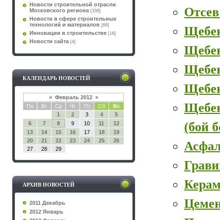
Новости строительной отрасли
Отсев
Московского региона
[338]
Новости в сфере строительных
технологий и материалов
[66]
Щебе
Инновации в строительстве
[16]
Новости сайта
[4]
Щебе
Щебен
КАЛЕНДАРЬ НОВОСТЕЙ
Щебе
«
Февраль 2012
»
Щебе
Пн
Вт
Ср
Чт
Пт
Сб
Вс
1
2
3
4
5
(бой 
6
7
8
9
10
11
12
13
14
15
16
17
18
19
20
21
22
23
24
25
26
Асфал
27
28
29
Грави
Керам
АРХИВ НОВОСТЕЙ
Цеме
2011 Декабрь
2012 Январь