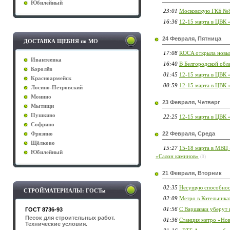
Юбилейный
23:01
Московскую ГКБ №8
16:36
12-15 марта в ЦВК 
24 Февраля, Пятница
ДОСТАВКА ЩЕБНЯ по МО
17:08
ROCA открыла новый
Ивантеевка
16:40
В Белгородской обл
Королёв
01:45
12-15 марта в ЦВК 
Красноармейск
00:59
12-15 марта в ЦВК
Лосино-Петровский
Монино
23 Февраля, Четверг
Мытищи
Пушкино
22:25
12-15 марта в ЦВК
Софрино
22 Февраля, Среда
Фрязино
Щёлково
15:27
15-18 марта в МВЦ 
Юбилейный
«Салон каминов»
(0)
21 Февраля, Вторник
02:35
Несущую способност
СТРОЙМАТЕРИАЛЫ: ГОСТы
02:09
Метро в Котельника
01:56
С Варшавки уберут 
ГОСТ 8736-93
Песок для строительных работ.
01:36
Станция метро «Нов
Технические условия.