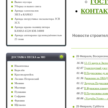
ГОСТы
Вывоз мусора
Уборка и вывоз снега
КОНТА
Аренда самосвалов
ЗИЛ и КАМАЗ
Аренда погрузчика-экскаватора JCB
3CX
Аренда крана-манипулятора
КАМАЗ-6520 КМ-34000
Новости строител
Аренда автокрана грузоподъёмностью
25 тонн
26 Февраля, Воскресен
ДОСТАВКА ПЕСКА по МО
16:36
12-15 марта в Эксп
Ивантеевка
02:07
Транспортный узел 
Королёв
01:46
В Подмосковье до к
Красноармейск
01:36
Движение по ЦКАД 
Лосино-Петровский
01:12
Лидером Подмосковь
Монино
Мытищи
00:47
В Жуковском планиру
Пушкино
00:23
В Подмосковье появ
Софрино
00:06
«Усадьбы Усово» - 
Фрязино
Щёлково
25 Февраля, Суббота