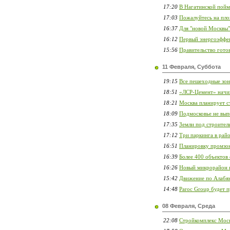
17:20
В Нагатинской пойм
17:03
Пожалуйтесь на пло
16:37
Для "новой Москвы"
16:12
Первый энергоэффек
15:56
Правительство гото
11 Февраля, Суббота
19:15
Все пешеходные зон
18:51
«ЛСР-Цемент» начин
18:21
Москва планирует с
18:09
Подмосковье не вып
17:35
Земли под строител
17:12
Три паркинга в райо
16:51
Планировку промзон
16:39
Более 400 объектов 
16:26
Новый микрорайон п
15:42
Движение по Алабя
14:48
Paroc Group будет 
08 Февраля, Среда
22:08
Стройкомплекс Моск