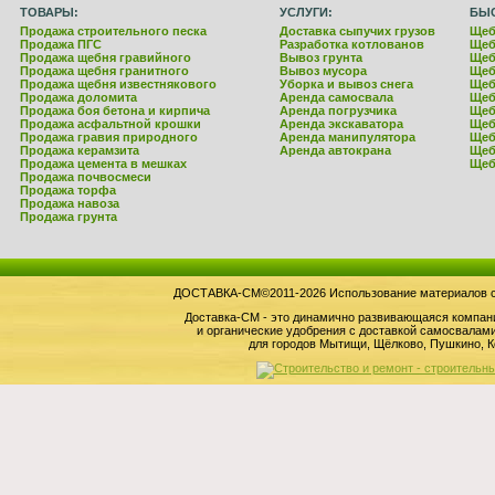
ТОВАРЫ:
УСЛУГИ:
БЫ
Продажа строительного песка
Доставка сыпучих грузов
Щеб
Продажа ПГС
Разработка котлованов
Щеб
Продажа щебня гравийного
Вывоз грунта
Щеб
Продажа щебня гранитного
Вывоз мусора
Щеб
Продажа щебня известнякового
Уборка и вывоз снега
Щеб
Продажа доломита
Аренда самосвала
Щеб
Продажа боя бетона и кирпича
Аренда погрузчика
Щеб
Продажа асфальтной крошки
Аренда экскаватора
Щеб
Продажа гравия природного
Аренда манипулятора
Щеб
Продажа керамзита
Аренда автокрана
Щеб
Продажа цемента в мешках
Щеб
Продажа почвосмеси
Продажа торфа
Продажа навоза
Продажа грунта
ДОСТАВКА-СМ©2011-2026 Использование материалов сай
Доставка-СМ - это динамично развивающаяся компан
и органические удобрения с доставкой самосвала
для городов Мытищи, Щёлково, Пушкино, К