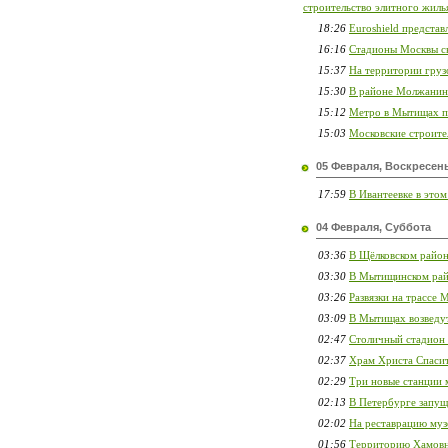
строительство элитного жиль
18:26
Euroshield предста
16:16
Стадионы Москвы с
15:37
На территории груз
15:30
В районе Молжанино
15:12
Метро в Мытищах по
15:03
Московские строите
05 Февраля, Воскресен
17:59
В Ивантеевке в это
04 Февраля, Суббота
03:36
В Щёлковском район
03:30
В Мытищинском рай
03:26
Развязки на трассе 
03:09
В Мытищах возведу
02:47
Столичный стадион
02:37
Храм Христа Спасит
02:29
Три новые станции 
02:13
В Петербурге запущ
02:02
На реставрацию муз
01:56
Территорию Хамовни