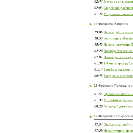
02:44
В этом году в севе
02:03
Старейший российск
01:24
Модульный правосла
14 Февраля, Вторник
19:06
Начала работу коми
18:53
Гостиницы в Москве 
18:43
На реконструкции Д
02:20
Площадь Киевского 
02:01
Новый детский сад 
01:39
1,4 миллиарда рубл
01:14
Борьба за стадион 
00:45
Завершена комплекс
13 Февраля, Понедельн
01:55
Щелковское шоссе п
01:35
Mitsubishi ведёт ра
00:20
Летающий дом уже н
12 Февраля, Воскресен
17:54
Опубликован рейтин
17:29
Новые станции на к