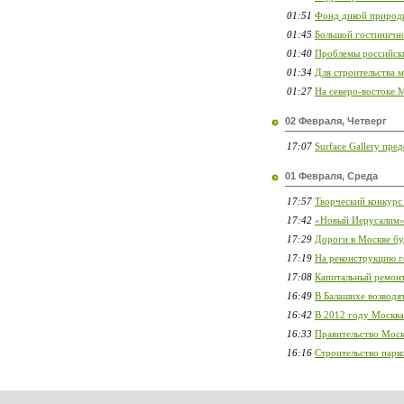
01:51
Фонд дикой природы
01:45
Большой гостинично
01:40
Проблемы российски
01:34
Для строительства 
01:27
На северо-востоке М
02 Февраля, Четверг
17:07
Surface Gallery пр
01 Февраля, Среда
17:57
Творческий конкурс 
17:42
«Новый Иерусалим» 
17:29
Дороги в Москве бу
17:19
На реконструкцию г
17:08
Капитальный ремонт
16:49
В Балашихе возводя
16:42
В 2012 году Москва
16:33
Правительство Моск
16:16
Строительство парк