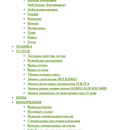
Щебень вторичный
(бой бетона, бой кирпича)
Асфальтная крошка
Гравий
Керамзит
Цемент
Почвосмесь
Торф
Навоз
Грунт
ТЕХНИКА
УСЛУГИ
Доставка сыпучих грузов
Разработка котлованов
Вывоз грунта
Вывоз мусора
Уборка и вывоз снега
Аренда самосвалов ЗИЛ КАМАЗ
Аренда погрузчика-экскаватора JCB 3CX
Аренда крана-манипулятора КАМАЗ-6520 КМ-34000
Аренда автокрана грузоподъёмностью 25 тонн
ЦЕНЫ
ИНФОРМАЦИЯ
Вопросы/ответы
Полезные статьи
Новости строительной отрасли
Строительные выставки и ярмарки
Каталог строительных ресурсов