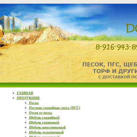
ГЛАВНАЯ
ПРОДУКЦИЯ
Песок
Песчано-гравийная смесь (ПГС)
Отсев от песка
Щебень гравийный
Щебень гранитный
Щебень известняковый
Щебень доломитовый