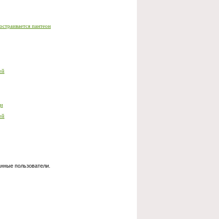
остраивается пантеон
ей
щи
ей
анные пользователи.