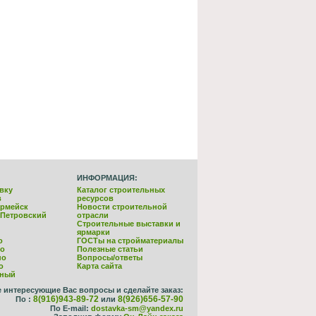
ИНФОРМАЦИЯ:
вку
Каталог строительных
в
ресурсов
армейск
Новости строительной
-Петровский
отрасли
Строительные выставки и
ярмарки
о
ГОСТы на стройматериалы
но
Полезные статьи
но
Вопросы/ответы
о
Карта сайта
йный
е интересующие Вас вопросы и сделайте заказ:
8(916)943-89-72
8(926)656-57-90
По :
или
По E-mail:
dostavka-sm@yandex.ru