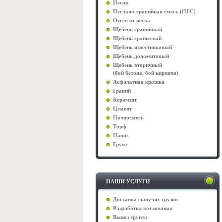
Песок
Песчано-гравийная смесь (ПГС)
Отсев от песка
Щебень гравийный
Щебень гранитный
Щебень известняковый
Щебень доломитовый
Щебень вторичный
(бой бетона, бой кирпича)
Асфальтная крошка
Гравий
Керамзит
Цемент
Почвосмесь
Торф
Навоз
Грунт
НАШИ УСЛУГИ
Доставка сыпучих грузов
Разработка котлованов
Вывоз грунта