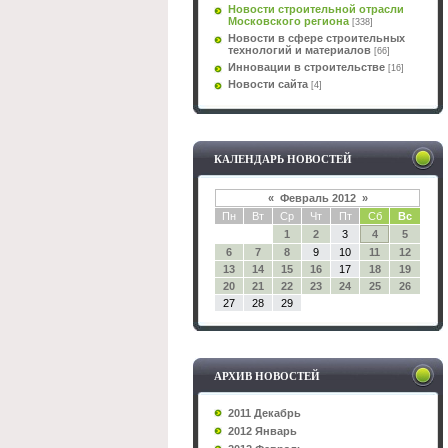
Новости строительной отрасли
Московского региона
[338]
Новости в сфере строительных
технологий и материалов
[66]
Инновации в строительстве
[16]
Новости сайта
[4]
КАЛЕНДАРЬ НОВОСТЕЙ
«
Февраль 2012
»
Пн
Вт
Ср
Чт
Пт
Сб
Вс
1
2
3
4
5
6
7
8
9
10
11
12
13
14
15
16
17
18
19
20
21
22
23
24
25
26
27
28
29
АРХИВ НОВОСТЕЙ
2011 Декабрь
2012 Январь