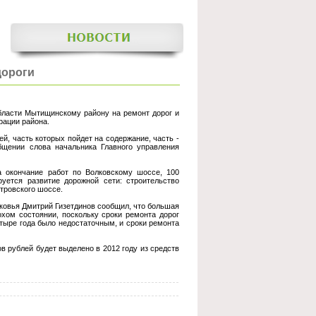
дороги
ласти Мытищинскому району на ремонт дорог и
рации района.
й, часть которых пойдет на содержание, часть -
бщении слова начальника Главного управления
а окончание работ по Волковскому шоссе, 100
уется развитие дорожной сети: строительство
итровского шоссе.
ковья Дмитрий Гизетдинов сообщил, что большая
хом состоянии, поскольку сроки ремонта дорог
етыре года было недостаточным, и сроки ремонта
в рублей будет выделено в 2012 году из средств