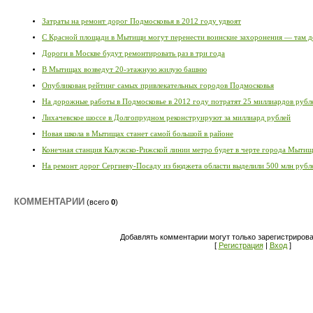
Затраты на ремонт дорог Подмосковья в 2012 году удвоят
С Красной площади в Мытищи могут перенести воинские захоронения — там д
Дороги в Москве будут ремонтировать раз в три года
В Мытищах возведут 20-этажную жилую башню
Опубликован рейтинг самых привлекательных городов Подмосковья
На дорожные работы в Подмосковье в 2012 году потратят 25 миллиардов рубл
Лихачевское шоссе в Долгопрудном реконструируют за миллиард рублей
Новая школа в Мытищах станет самой большой в районе
Конечная станция Калужско-Рижской линии метро будет в черте города Мыти
На ремонт дорог Сергиеву-Посаду из бюджета области выделили 500 млн рубл
КОММЕНТАРИИ
(всего
0
)
Добавлять комментарии могут только зарегистриров
[
Регистрация
|
Вход
]