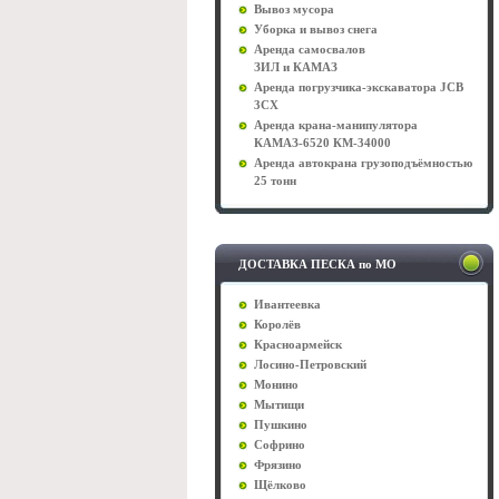
Вывоз мусора
Уборка и вывоз снега
Аренда самосвалов
ЗИЛ и КАМАЗ
Аренда погрузчика-экскаватора JCB
3CX
Аренда крана-манипулятора
КАМАЗ-6520 КМ-34000
Аренда автокрана грузоподъёмностью
25 тонн
ДОСТАВКА ПЕСКА по МО
Ивантеевка
Королёв
Красноармейск
Лосино-Петровский
Монино
Мытищи
Пушкино
Софрино
Фрязино
Щёлково