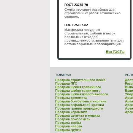
ГОСТ 23735-79
Смеси песчано-гравийные для
строительных работ. Технические
условия.
ГОСТ 25137-82
Материалы нерудные
строительные, щебень и песок
плотные из отходов
промышленности, заполнители для
бетона пористые. Классификация.
Все ГОСТы
ТОВАРЫ:
УСЛ
Продажа строительного песка
Дост
Продажа ПГС
Разр
Продажа щебня гравийного
Выво
Продажа щебня гранитного
Выво
Продажа щебня известнякового
Убор
Продажа доломита
Арен
Продажа боя бетона и кирпича
Арен
Продажа асфальтной крошки
Арен
Продажа гравия природного
Арен
Продажа керамзита
Арен
Продажа цемента в мешках
Продажа почвосмеси
Продажа торфа
Продажа навоза
Продажа грунта