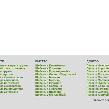
УГИ:
БЫСТРО:
ДЁШЕВО:
авка сыпучих грузов
Щебень в Ивантеевку
Песок в Ивантее
аботка котлованов
Щебень в Королёв
Песок в Королё
з грунта
Щебень в Красноармейск
Песок в Красно
з мусора
Щебень в Лосино-Петровский
Песок в Лосино
ка и вывоз снега
Щебень в Монино
Песок в Монино
да самосвала
Щебень в Мытищи
Песок в Мытищи
да погрузчика
Щебень в Пушкино
Песок в Пушкин
да экскаватора
Щебень в Софрино
Песок в Софри
да манипулятора
Щебень во Фрязино
Песок во Фрязи
да автокрана
Щебень в Щёлково
Песок в Щёлков
Щебень в Юбилейный
Песок в Юбиле
Задайте вс