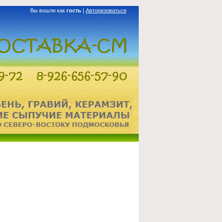
Вы вошли как
гость
|
Авторизоваться