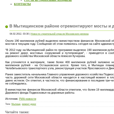
ГОСТы на строительные материалы
КОНТАКТЫ
В Мытищинском районе отремонтируют мосты и 
04.02.2012, 03:30 |
Новости строительной отрасли Московского региона
Около 190 миллионов рублей выделено министерством финансов Московской об
мостов в текущем году. Сообщение об этом появилось сегодня на сайте админист
"В 2012 году на Мытищинский район по программе выделено 190 миллионов рубле
на ремонт дорог, мостовых сооружений и путепроводов", - приводятся в соо
дорожного хозяйства Московской области Алексея Кучерова.
Как уточняется в материале, также более 400 миллионов рублей заложено н
миллионов рублей - на Осташковское шоссе. Кроме того, в Мытищах планир
Челобитьевского транспортного узла, реконструкция участков Ярославского и Дм
Ранее заместитель начальника Главного управления дорожного хозяйства Подмос
часть дорожной сети Московской области находится в настоящий момент в пло
давно истекли. Он отметил, в частности, что финансирование в последние три-ч
не соблюдались.
В министерстве финансов Московской области отметили, что более 19 миллиардо
Дорожного фонда Подмосковья на дорожные работы.
Источник:
РИА-новости
Теги
:
Мытищи
,
ремонт дорог
Читайте также: