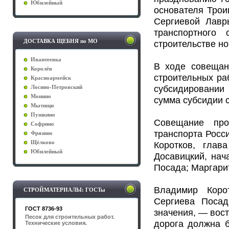
Юбилейный
основателя Трои
Сергиевой Лавр
транспортного
ДОСТАВКА ЩЕБНЯ по МО
строительстве н
Ивантеевка
В ходе совещан
Королёв
строительных ра
Красноармейск
субсидировани
Лосино-Петровский
Монино
сумма субсидии 
Мытищи
Пушкино
Совещание про
Софрино
транспорта Росс
Фрязино
Щёлково
Коротков, глав
Юбилейный
Досавицкий, нач
Посада; Маргарит
Владимир Коро
СТРОЙМАТЕРИАЛЫ: ГОСТы
Сергиева Посад
ГОСТ 8736-93
значения, — вост
Песок для строительных работ.
дорога должна 
Технические условия.