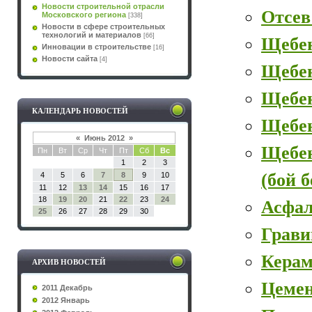
Новости строительной отрасли
Отсев
Московского региона
[338]
Новости в сфере строительных
технологий и материалов
[66]
Щебе
Инновации в строительстве
[16]
Новости сайта
[4]
Щебе
Щебен
КАЛЕНДАРЬ НОВОСТЕЙ
Щебе
«
Июнь 2012
»
Щебе
Пн
Вт
Ср
Чт
Пт
Сб
Вс
1
2
3
(бой 
4
5
6
7
8
9
10
11
12
13
14
15
16
17
18
19
20
21
22
23
24
Асфал
25
26
27
28
29
30
Грави
Керам
АРХИВ НОВОСТЕЙ
Цеме
2011 Декабрь
2012 Январь