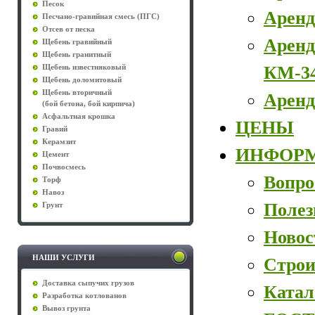
Песок
Аренд
Песчано-гравийная смесь (ПГС)
Отсев от песка
Аренд
Щебень гравийный
Щебень гранитный
КМ-3
Щебень известняковый
Щебень доломитовый
Щебень вторичный
Аренд
(бой бетона, бой кирпича)
Асфальтная крошка
ЦЕНЫ
Гравий
Керамзит
ИНФОР
Цемент
Почвосмесь
Вопро
Торф
Навоз
Полез
Грунт
Новос
НАШИ УСЛУГИ
Строи
Доставка сыпучих грузов
Катал
Разработка котлованов
Вывоз грунта