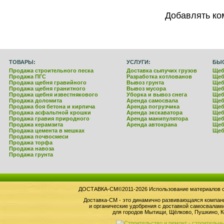
Добавлять ко
ТОВАРЫ:
УСЛУГИ:
БЫ
Продажа строительного песка
Доставка сыпучих грузов
Щеб
Продажа ПГС
Разработка котлованов
Щеб
Продажа щебня гравийного
Вывоз грунта
Щеб
Продажа щебня гранитного
Вывоз мусора
Щеб
Продажа щебня известнякового
Уборка и вывоз снега
Щеб
Продажа доломита
Аренда самосвала
Щеб
Продажа боя бетона и кирпича
Аренда погрузчика
Щеб
Продажа асфальтной крошки
Аренда экскаватора
Щеб
Продажа гравия природного
Аренда манипулятора
Щеб
Продажа керамзита
Аренда автокрана
Щеб
Продажа цемента в мешках
Щеб
Продажа почвосмеси
Продажа торфа
Продажа навоза
Продажа грунта
ДОСТАВКА-СМ©2011-2026 Использование материалов сай
Доставка-СМ - это динамично развивающаяся компан
и органические удобрения с доставкой самосвала
для городов Мытищи, Щёлково, Пушкино, К