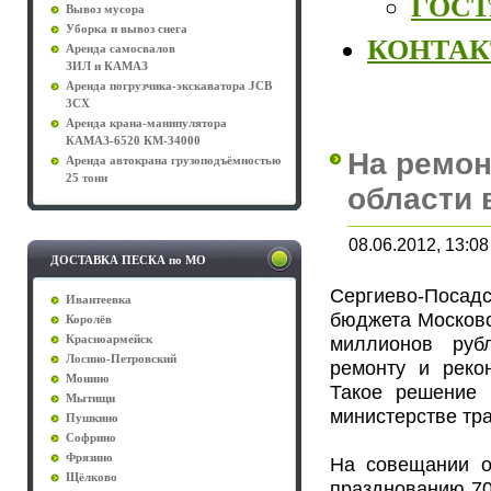
ГОСТы
Вывоз мусора
Уборка и вывоз снега
КОНТА
Аренда самосвалов
ЗИЛ и КАМАЗ
Аренда погрузчика-экскаватора JCB
3CX
Аренда крана-манипулятора
КАМАЗ-6520 КМ-34000
На ремон
Аренда автокрана грузоподъёмностью
25 тонн
области 
08.06.2012, 13:08
ДОСТАВКА ПЕСКА по МО
Сергиево-Посад
Ивантеевка
бюджета Московс
Королёв
миллионов руб
Красноармейск
Лосино-Петровский
ремонту и рекон
Монино
Такое решение
Мытищи
министерстве тр
Пушкино
Софрино
Фрязино
На совещании о
Щёлково
празднованию 70