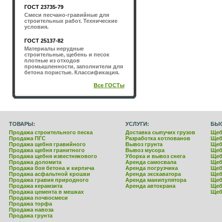
ГОСТ 23735-79
Смеси песчано-гравийные для
строительных работ. Технические
условия.
ГОСТ 25137-82
Материалы нерудные
строительные, щебень и песок
плотные из отходов
промышленности, заполнители для
бетона пористые. Классификация.
Все ГОСТы
ТОВАРЫ:
УСЛУГИ:
БЫ
Продажа строительного песка
Доставка сыпучих грузов
Щеб
Продажа ПГС
Разработка котлованов
Щеб
Продажа щебня гравийного
Вывоз грунта
Щеб
Продажа щебня гранитного
Вывоз мусора
Щеб
Продажа щебня известнякового
Уборка и вывоз снега
Щеб
Продажа доломита
Аренда самосвала
Щеб
Продажа боя бетона и кирпича
Аренда погрузчика
Щеб
Продажа асфальтной крошки
Аренда экскаватора
Щеб
Продажа гравия природного
Аренда манипулятора
Щеб
Продажа керамзита
Аренда автокрана
Щеб
Продажа цемента в мешках
Щеб
Продажа почвосмеси
Продажа торфа
Продажа навоза
Продажа грунта