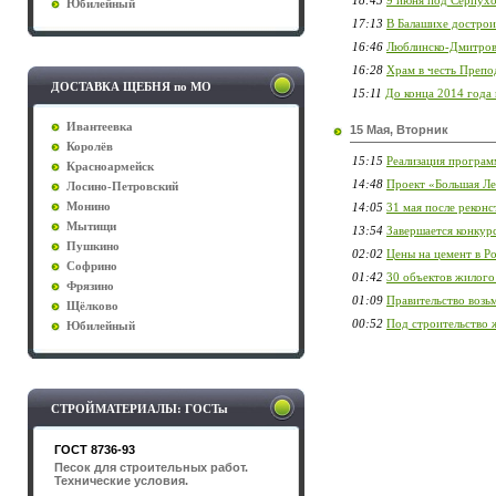
18:45
9 июня под Серпухо
Юбилейный
17:13
В Балашихе дострои
16:46
Люблинско-Дмитров
16:28
Храм в честь Препо
ДОСТАВКА ЩЕБНЯ по МО
15:11
До конца 2014 года
Ивантеевка
15 Мая, Вторник
Королёв
15:15
Реализация програм
Красноармейск
14:48
Проект «Большая Ле
Лосино-Петровский
Монино
14:05
31 мая после рекон
Мытищи
13:54
Завершается конкур
Пушкино
02:02
Цены на цемент в Ро
Софрино
01:42
30 объектов жилого
Фрязино
01:09
Правительство возьм
Щёлково
00:52
Под строительство 
Юбилейный
СТРОЙМАТЕРИАЛЫ: ГОСТы
ГОСТ 8736-93
Песок для строительных работ.
Технические условия.