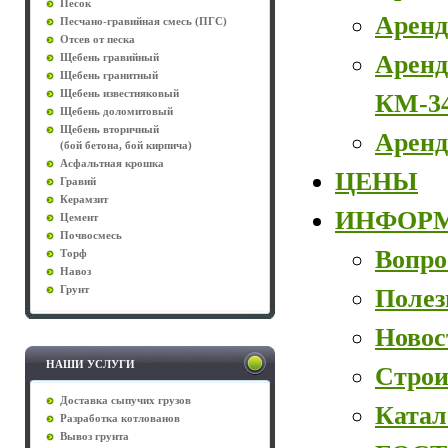
Песок
Аренд
Песчано-гравийная смесь (ПГС)
Отсев от песка
Аренд
Щебень гравийный
Щебень гранитный
Щебень известняковый
КМ-3
Щебень доломитовый
Щебень вторичный
Аренд
(бой бетона, бой кирпича)
Асфальтная крошка
ЦЕНЫ
Гравий
Керамзит
ИНФОР
Цемент
Почвосмесь
Вопро
Торф
Навоз
Полез
Грунт
Новос
НАШИ УСЛУГИ
Строи
Доставка сыпучих грузов
Катал
Разработка котлованов
Вывоз грунта