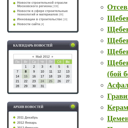
Новости строительной отрасли
Отсев
Московского региона
[338]
Новости в сфере строительных
технологий и материалов
[66]
Щебе
Инновации в строительстве
[16]
Новости сайта
[4]
Щебе
Щебен
КАЛЕНДАРЬ НОВОСТЕЙ
Щебе
«
Май 2012
»
Щебе
Пн
Вт
Ср
Чт
Пт
Сб
Вс
1
2
3
4
5
6
(бой 
7
8
9
10
11
12
13
14
15
16
17
18
19
20
21
22
23
24
25
26
27
Асфал
28
29
30
31
Грави
Керам
АРХИВ НОВОСТЕЙ
Цеме
2011 Декабрь
2012 Январь
2012 Февраль