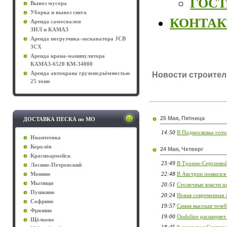
ГОСТы
Вывоз мусора
Уборка и вывоз снега
КОНТА
Аренда самосвалов
ЗИЛ и КАМАЗ
Аренда погрузчика-экскаватора JCB
3CX
Аренда крана-манипулятора
КАМАЗ-6520 КМ-34000
Аренда автокрана грузоподъёмностью
Новости строитель
25 тонн
25 Мая, Пятница
ДОСТАВКА ПЕСКА по МО
14:50
В Подмосковье гото
Ивантеевка
Королёв
24 Мая, Четверг
Красноармейск
23:49
В Троице-Сергиевой
Лосино-Петровский
22:48
В Австрии появился 
Монино
Мытищи
20:51
Столичные власти н
Пушкино
20:24
Новая современная з
Софрино
19:57
Самая высокая телеб
Фрязино
19:00
Onduline расширяет
Щёлково