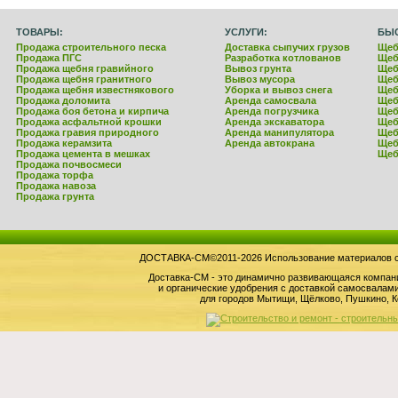
ТОВАРЫ:
УСЛУГИ:
БЫ
Продажа строительного песка
Доставка сыпучих грузов
Щеб
Продажа ПГС
Разработка котлованов
Щеб
Продажа щебня гравийного
Вывоз грунта
Щеб
Продажа щебня гранитного
Вывоз мусора
Щеб
Продажа щебня известнякового
Уборка и вывоз снега
Щеб
Продажа доломита
Аренда самосвала
Щеб
Продажа боя бетона и кирпича
Аренда погрузчика
Щеб
Продажа асфальтной крошки
Аренда экскаватора
Щеб
Продажа гравия природного
Аренда манипулятора
Щеб
Продажа керамзита
Аренда автокрана
Щеб
Продажа цемента в мешках
Щеб
Продажа почвосмеси
Продажа торфа
Продажа навоза
Продажа грунта
ДОСТАВКА-СМ©2011-2026 Использование материалов сай
Доставка-СМ - это динамично развивающаяся компан
и органические удобрения с доставкой самосвала
для городов Мытищи, Щёлково, Пушкино, К