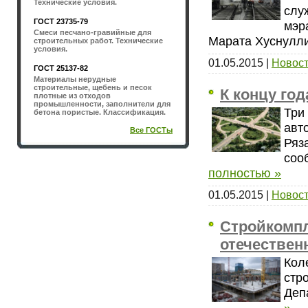
Технические условия.
слу
ГОСТ 23735-79
мэр
Смеси песчано-гравийные для
Марата Хуснулл
строительных работ. Технические
условия.
01.05.2015
|
Новост
ГОСТ 25137-82
Материалы нерудные
строительные, щебень и песок
К концу го
плотные из отходов
промышленности, заполнители для
Три
бетона пористые. Классификация.
авт
Все ГОСТы
Ряз
соо
полностью »
01.05.2015
|
Новост
Стройкомпл
отечествен
Кол
стр
Деп
»