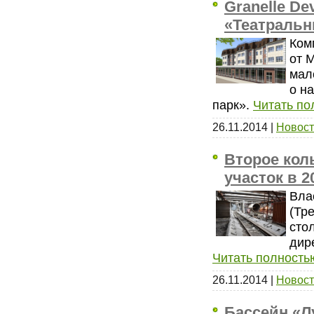
Granelle D
«Театральн
Ком
от 
мал
о н
парк».
Читать по
26.11.2014
|
Новост
Второе кол
участок в 2
Вла
(Тр
сто
дир
Читать полность
26.11.2014
|
Новост
Бассейн «Л