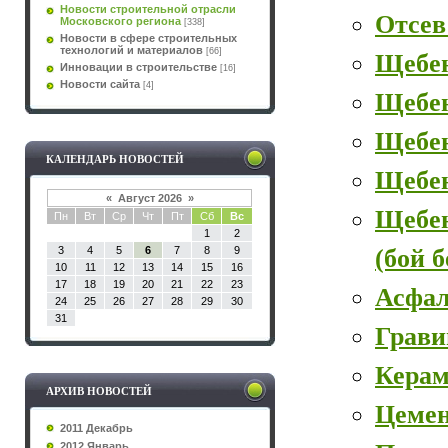
Новости строительной отрасли
Отсев
Московского региона
[338]
Новости в сфере строительных
технологий и материалов
[66]
Щебе
Инновации в строительстве
[16]
Новости сайта
[4]
Щебе
Щебен
КАЛЕНДАРЬ НОВОСТЕЙ
Щебе
«
Август 2026
»
Щебе
Пн
Вт
Ср
Чт
Пт
Сб
Вс
1
2
(бой 
3
4
5
6
7
8
9
10
11
12
13
14
15
16
17
18
19
20
21
22
23
Асфал
24
25
26
27
28
29
30
31
Грави
Керам
АРХИВ НОВОСТЕЙ
Цеме
2011 Декабрь
2012 Январь