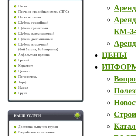
Аренд
Песок
Песчано-гравийная смесь (ПГС)
Аренд
Отсев от песка
Щебень гравийный
Щебень гранитный
КМ-3
Щебень известняковый
Щебень доломитовый
Аренд
Щебень вторичный
(бой бетона, бой кирпича)
ЦЕНЫ
Асфальтная крошка
Гравий
ИНФОР
Керамзит
Цемент
Вопро
Почвосмесь
Торф
Навоз
Полез
Грунт
Новос
Строи
НАШИ УСЛУГИ
Катал
Доставка сыпучих грузов
Разработка котлованов