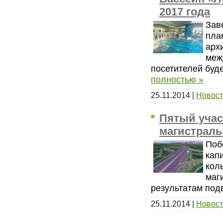
2017 года
Зав
пла
арх
меж
посетителей буд
полностью »
25.11.2014
|
Новост
Пятый учас
магистраль
Поб
кап
кол
маг
результатам под
25.11.2014
|
Новост