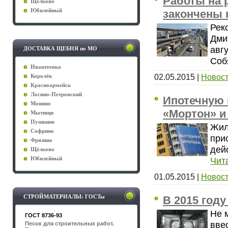
Работы на 
Щёлково
закончены 
Юбилейный
Рек
Дми
авг
ДОСТАВКА ЩЕБНЯ по МО
Соб
Ивантеевка
02.05.2015
|
Новост
Королёв
Красноармейск
Лосино-Петровский
Ипотечную 
Монино
«Мортон» и
Мытищи
Пушкино
Жил
Софрино
при
Фрязино
дей
Щёлково
Чит
Юбилейный
01.05.2015
|
Новост
СТРОЙМАТЕРИАЛЫ: ГОСТы
В 2015 год
Не 
ГОСТ 8736-93
вве
Песок для строительных работ.