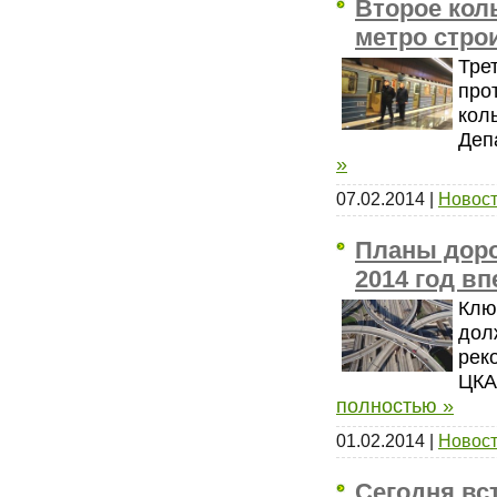
Второе коль
метро строи
Тре
про
кол
Деп
»
07.02.2014
|
Новост
Планы доро
2014 год в
Клю
дол
рек
ЦКА
полностью »
01.02.2014
|
Новост
Сегодня вс