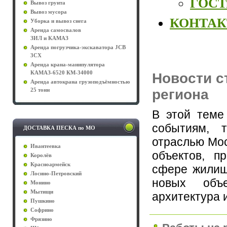
ГОСТы
Вывоз грунта
Вывоз мусора
КОНТА
Уборка и вывоз снега
Аренда самосвалов
ЗИЛ и КАМАЗ
Аренда погрузчика-экскаватора JCB
3CX
Аренда крана-манипулятора
КАМАЗ-6520 КМ-34000
Новости с
Аренда автокрана грузоподъёмностью
региона
25 тонн
В этой теме
событиям, 
ДОСТАВКА ПЕСКА по МО
отраслью Мос
Ивантеевка
объектов, п
Королёв
Красноармейск
сфере жилищ
Лосино-Петровский
новых объе
Монино
Мытищи
архитектура и
Пушкино
Софрино
Фрязино