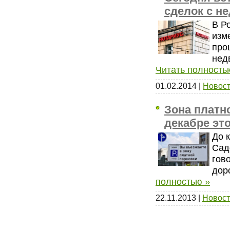
сделок с 
В Р
изм
про
нед
Читать полность
01.02.2014
|
Новост
Зона платн
декабре это
До 
Сад
гов
дор
полностью »
22.11.2013
|
Новост