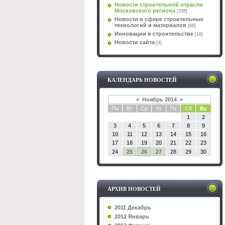
Новости строительной отрасли
Московского региона
[338]
Новости в сфере строительных
технологий и материалов
[66]
Инновации в строительстве
[16]
Новости сайта
[4]
КАЛЕНДАРЬ НОВОСТЕЙ
«
Ноябрь 2014
»
Пн
Вт
Ср
Чт
Пт
Сб
Вс
1
2
3
4
5
6
7
8
9
10
11
12
13
14
15
16
17
18
19
20
21
22
23
24
25
26
27
28
29
30
АРХИВ НОВОСТЕЙ
2011 Декабрь
2012 Январь