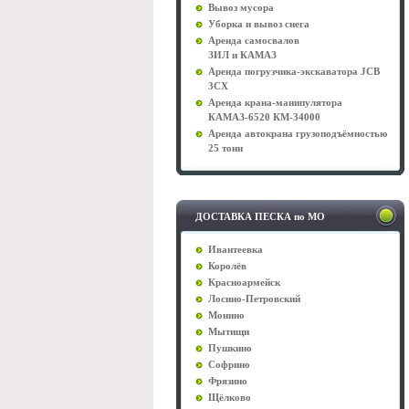
Вывоз мусора
Уборка и вывоз снега
Аренда самосвалов
ЗИЛ и КАМАЗ
Аренда погрузчика-экскаватора JCB
3CX
Аренда крана-манипулятора
КАМАЗ-6520 КМ-34000
Аренда автокрана грузоподъёмностью
25 тонн
ДОСТАВКА ПЕСКА по МО
Ивантеевка
Королёв
Красноармейск
Лосино-Петровский
Монино
Мытищи
Пушкино
Софрино
Фрязино
Щёлково