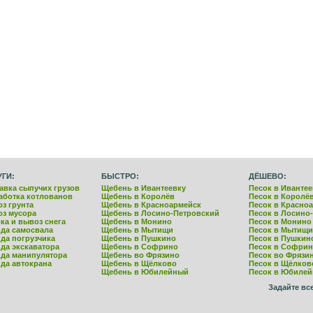
УГИ:
БЫСТРО:
ДЁШЕВО:
авка сыпучих грузов
Щебень в Ивантеевку
Песок в Ивантее
аботка котлованов
Щебень в Королёв
Песок в Королё
з грунта
Щебень в Красноармейск
Песок в Красно
з мусора
Щебень в Лосино-Петровский
Песок в Лосино
ка и вывоз снега
Щебень в Монино
Песок в Монино
да самосвала
Щебень в Мытищи
Песок в Мытищи
да погрузчика
Щебень в Пушкино
Песок в Пушкин
да экскаватора
Щебень в Софрино
Песок в Софри
да манипулятора
Щебень во Фрязино
Песок во Фрязи
да автокрана
Щебень в Щёлково
Песок в Щёлков
Щебень в Юбилейный
Песок в Юбиле
Задайте вс