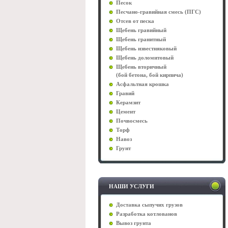
Песок
Песчано-гравийная смесь (ПГС)
Отсев от песка
Щебень гравийный
Щебень гранитный
Щебень известняковый
Щебень доломитовый
Щебень вторичный
(бой бетона, бой кирпича)
Асфальтная крошка
Гравий
Керамзит
Цемент
Почвосмесь
Торф
Навоз
Грунт
НАШИ УСЛУГИ
Доставка сыпучих грузов
Разработка котлованов
Вывоз грунта