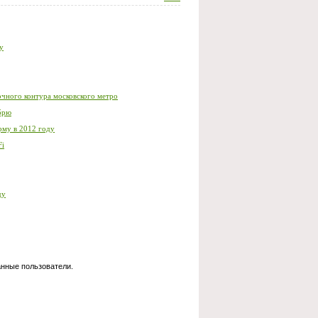
у
очного контура московского метро
абрю
рму в 2012 году
Fi
ду
анные пользователи.