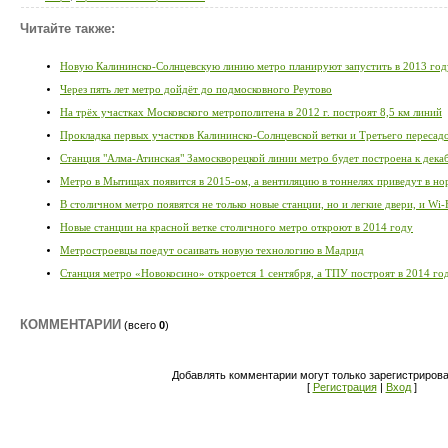
Читайте также:
Новую Калининско-Солнцевскую линию метро планируют запустить в 2013 год
Через пять лет метро дойдёт до подмосковного Реутово
На трёх участках Московского метрополитена в 2012 г. построят 8,5 км линий
Прокладка первых участков Калининско-Солнцевской ветки и Третьего пересад
Станция "Алма-Атинская" Замоскворецкой линии метро будет построена к дек
Метро в Мытищах появится в 2015-ом, а вентиляцию в тоннелях приведут в но
В столичном метро появятся не только новые станции, но и легкие двери, и Wi-
Новые станции на красной ветке столичного метро откроют в 2014 году
Метростроевцы поедут осаивать новую технологию в Мадрид
Станция метро «Новокосино» откроется 1 сентября, а ТПУ построят в 2014 го
КОММЕНТАРИИ
(всего
0
)
Добавлять комментарии могут только зарегистриров
[
Регистрация
|
Вход
]