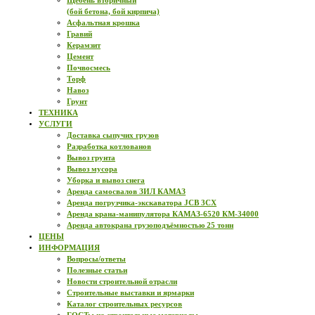
Щебень вторичный
(бой бетона, бой кирпича)
Асфальтная крошка
Гравий
Керамзит
Цемент
Почвосмесь
Торф
Навоз
Грунт
ТЕХНИКА
УСЛУГИ
Доставка сыпучих грузов
Разработка котлованов
Вывоз грунта
Вывоз мусора
Уборка и вывоз снега
Аренда самосвалов ЗИЛ КАМАЗ
Аренда погрузчика-экскаватора JCB 3CX
Аренда крана-манипулятора КАМАЗ-6520 КМ-34000
Аренда автокрана грузоподъёмностью 25 тонн
ЦЕНЫ
ИНФОРМАЦИЯ
Вопросы/ответы
Полезные статьи
Новости строительной отрасли
Строительные выставки и ярмарки
Каталог строительных ресурсов