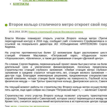
ГОСТы на строительные материалы
КОНТАКТЫ
Второе кольцо столичного метро откроет свой пер
26.11.2014, 22:28 |
Новости строительной отрасли Московского региона
Власти Москвы планируют открыть участок Второго кольца метро (Трети
пересадочный контур) в 2016 году, сообщает сайт столичного Стройкомплекса с
ссылкой на генерального директора АО «Объединение «ИНГЕОКОМ» Серге
Кидяева.
На участке протяженностью более 12 километров будет расположено шест
станций: «Нижняя Масловка», «Петровский парк», «Ходынское поле»
«Хорошевская», «Шелепиха», а также достраиваемая станция «Деловой центр».
По словам Сергея Кидяева, первоначальный проект линии был рассчитан на боле
длительный срок и увеличенное финансирование, поскольку предполага
строительство станций глубокого заложения. «Любая станция метро глубоког
заложения в среднем строится четыре-пять лет, станция мелкого заложения 
два-три года. Благодаря инженерным решениям, предложенным специалистам
нашей компании, четыре станции были подняты на поверхность. Глубокой ост
физически некуда — там Третье транспортное кольцо, Дмитровское шоссе, Савело
На текущий момент работы по строительству Второго кольца метро осуществляю
пять щитов, еще один собран на станции "Петровский парк"», — заключает Сергей
Строительство этого участка Второго кольца позволит улучшить транспортно
Аэропорт, Тимирязевский и Савеловский, которые смогут перемещаться между ним
Кроме того, снизится загрузка линий метрополитена в историческом центре города
Теги
:
метро
,
строительство метрополитена