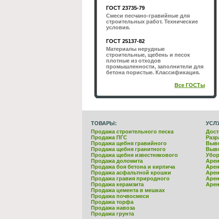
ГОСТ 23735-79
Смеси песчано-гравийные для
строительных работ. Технические
условия.
ГОСТ 25137-82
Материалы нерудные
строительные, щебень и песок
плотные из отходов
промышленности, заполнители для
бетона пористые. Классификация.
Все ГОСТы
ТОВАРЫ:
УСЛ
Продажа строительного песка
Дост
Продажа ПГС
Разр
Продажа щебня гравийного
Выво
Продажа щебня гранитного
Выво
Продажа щебня известнякового
Убор
Продажа доломита
Арен
Продажа боя бетона и кирпича
Арен
Продажа асфальтной крошки
Арен
Продажа гравия природного
Арен
Продажа керамзита
Арен
Продажа цемента в мешках
Продажа почвосмеси
Продажа торфа
Продажа навоза
Продажа грунта