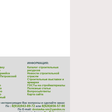
ИНФОРМАЦИЯ:
вку
Каталог строительных
в
ресурсов
армейск
Новости строительной
-Петровский
отрасли
Строительные выставки и
ярмарки
о
ГОСТы на стройматериалы
но
Полезные статьи
но
Вопросы/ответы
о
Карта сайта
йный
е интересующие Вас вопросы и сделайте заказ:
8(916)943-89-72
8(926)656-57-90
По :
или
По E-mail:
dostavka-sm@yandex.ru