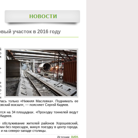
вый участок в 2016 году
й
о
я
ь
,
е
л
о
—
и
алась только «Нижняя Масловка». Поднимать ее
вский вокзал», — поясняет Сергей Кидяев.
тся на 34 площадках. «Проходку тоннелей ведут
 Кидяев.
е обслуживание жителей районов Хорошевский,
и без пересадок, минуя поездку в центр города.
 и на северо-западе столицы.
Источник:
ВИРА