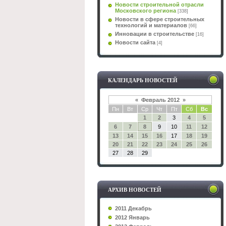
Новости строительной отрасли
Московского региона
[338]
Новости в сфере строительных
технологий и материалов
[66]
Инновации в строительстве
[16]
Новости сайта
[4]
КАЛЕНДАРЬ НОВОСТЕЙ
«
Февраль 2012
»
Пн
Вт
Ср
Чт
Пт
Сб
Вс
1
2
3
4
5
6
7
8
9
10
11
12
13
14
15
16
17
18
19
20
21
22
23
24
25
26
27
28
29
АРХИВ НОВОСТЕЙ
2011 Декабрь
2012 Январь