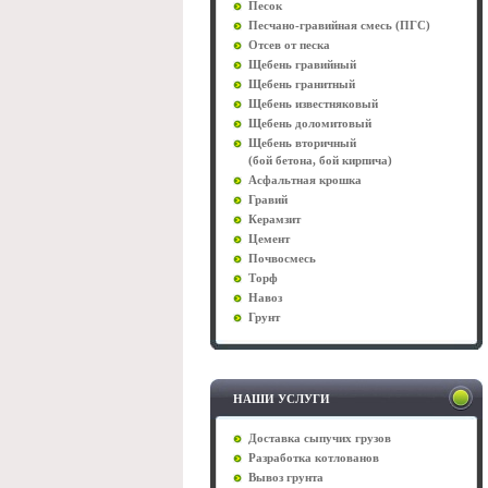
Песок
Песчано-гравийная смесь (ПГС)
Отсев от песка
Щебень гравийный
Щебень гранитный
Щебень известняковый
Щебень доломитовый
Щебень вторичный
(бой бетона, бой кирпича)
Асфальтная крошка
Гравий
Керамзит
Цемент
Почвосмесь
Торф
Навоз
Грунт
НАШИ УСЛУГИ
Доставка сыпучих грузов
Разработка котлованов
Вывоз грунта