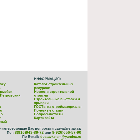
ИНФОРМАЦИЯ:
вку
Каталог строительных
в
ресурсов
армейск
Новости строительной
-Петровский
отрасли
Строительные выставки и
ярмарки
о
ГОСТы на стройматериалы
но
Полезные статьи
но
Вопросы/ответы
о
Карта сайта
йный
е интересующие Вас вопросы и сделайте заказ:
8(916)943-89-72
8(926)656-57-90
По :
или
По E-mail:
dostavka-sm@yandex.ru