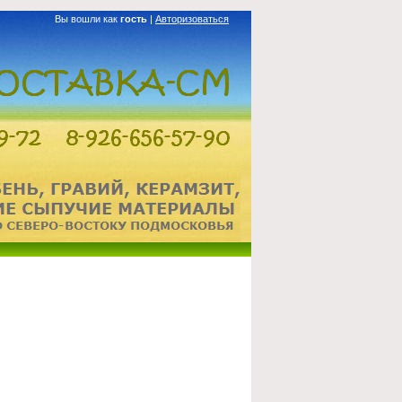
Вы вошли как
гость
|
Авторизоваться