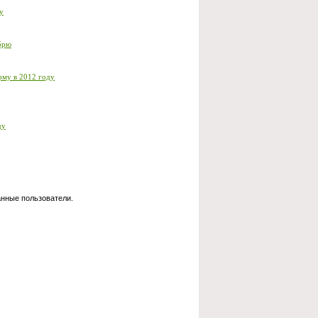
у
абрю
рму в 2012 году
ду
анные пользователи.