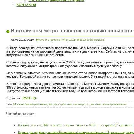
ГОСТы на строительные материалы
КОНТАКТЫ
В столичном метро появятся не только новые станц
08.02.2012, 00:10 |
Новости строительной отрасли Московского региона
В ходе заседания столичного правительства мэр Москвы Сергей Собянин заяв
метрополитена на сегодняшний день ведутся на девяти ветках. Сейчас на различ
подземки и 20 станционных объектов.
Собянин подчеркнул, что еще в конце 2010 г. город не имел ни проектов, ни заде
властей, ситуацию с метростроением удалось изменить в лучшую сторону.
Мэр столицы отметил, что московское метро стало более комфортным. Так, за г
составы Кольцевой линии оснастили кондиционерами. У станций метрополитена вве
В свою очередь глава департамента транспорта Москвы Максим Ликсутов допо
30% станциях метро заменят на более легкие, а двери вагонов выкрасят в яркие ц
Ликсутов также сообщил, что в текущем году на Кольцевой линии метро в тестовом
Источник:
RMNT.RU
Теги
:
Московский метрополитен
,
метро
,
строительство метро
,
строительство метрополитена
Читайте также:
На трёх участках Московского метрополитена в 2012 г. построят 8,5 км линий
Прокладка первых участков Калининско-Солнцевской ветки и Третьего пересад