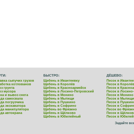
УГИ:
БЫСТРО:
ДЁШЕВО:
авка сыпучих грузов
Щебень в Ивантеевку
Песок в Ивантее
аботка котлованов
Щебень в Королёв
Песок в Королё
з грунта
Щебень в Красноармейск
Песок в Красно
з мусора
Щебень в Лосино-Петровский
Песок в Лосино
ка и вывоз снега
Щебень в Монино
Песок в Монино
да самосвала
Щебень в Мытищи
Песок в Мытищи
да погрузчика
Щебень в Пушкино
Песок в Пушкин
да экскаватора
Щебень в Софрино
Песок в Софри
да манипулятора
Щебень во Фрязино
Песок во Фрязи
да автокрана
Щебень в Щёлково
Песок в Щёлков
Щебень в Юбилейный
Песок в Юбиле
Задайте вс