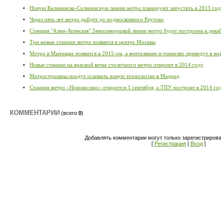
Новую Калининско-Солнцевскую линию метро планируют запустить в 2013 год
Через пять лет метро дойдёт до подмосковного Реутово
Станция "Алма-Атинская" Замоскворецкой линии метро будет построена к дек
Три новые станции метро появятся в центре Москвы
Метро в Мытищах появится в 2015-ом, а вентиляцию в тоннелях приведут в но
Новые станции на красной ветке столичного метро откроют в 2014 году
Метростроевцы поедут осаивать новую технологию в Мадрид
Станция метро «Новокосино» откроется 1 сентября, а ТПУ построят в 2014 го
КОММЕНТАРИИ
(всего
0
)
Добавлять комментарии могут только зарегистриров
[
Регистрация
|
Вход
]