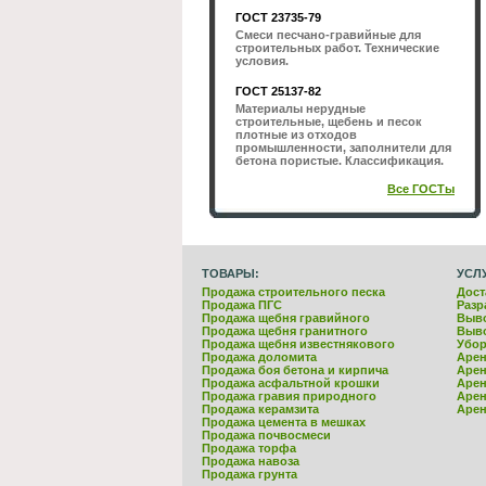
ГОСТ 23735-79
Смеси песчано-гравийные для
строительных работ. Технические
условия.
ГОСТ 25137-82
Материалы нерудные
строительные, щебень и песок
плотные из отходов
промышленности, заполнители для
бетона пористые. Классификация.
Все ГОСТы
ТОВАРЫ:
УСЛ
Продажа строительного песка
Дост
Продажа ПГС
Разр
Продажа щебня гравийного
Выво
Продажа щебня гранитного
Выво
Продажа щебня известнякового
Убор
Продажа доломита
Арен
Продажа боя бетона и кирпича
Арен
Продажа асфальтной крошки
Арен
Продажа гравия природного
Арен
Продажа керамзита
Арен
Продажа цемента в мешках
Продажа почвосмеси
Продажа торфа
Продажа навоза
Продажа грунта