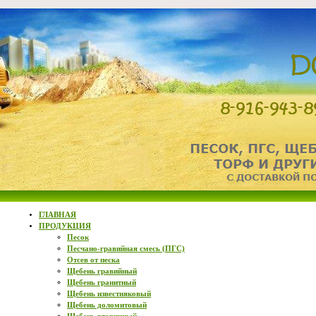
ГЛАВНАЯ
ПРОДУКЦИЯ
Песок
Песчано-гравийная смесь (ПГС)
Отсев от песка
Щебень гравийный
Щебень гранитный
Щебень известняковый
Щебень доломитовый