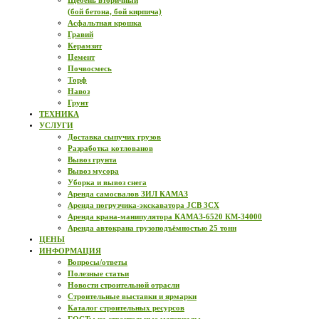
Щебень вторичный
(бой бетона, бой кирпича)
Асфальтная крошка
Гравий
Керамзит
Цемент
Почвосмесь
Торф
Навоз
Грунт
ТЕХНИКА
УСЛУГИ
Доставка сыпучих грузов
Разработка котлованов
Вывоз грунта
Вывоз мусора
Уборка и вывоз снега
Аренда самосвалов ЗИЛ КАМАЗ
Аренда погрузчика-экскаватора JCB 3CX
Аренда крана-манипулятора КАМАЗ-6520 КМ-34000
Аренда автокрана грузоподъёмностью 25 тонн
ЦЕНЫ
ИНФОРМАЦИЯ
Вопросы/ответы
Полезные статьи
Новости строительной отрасли
Строительные выставки и ярмарки
Каталог строительных ресурсов