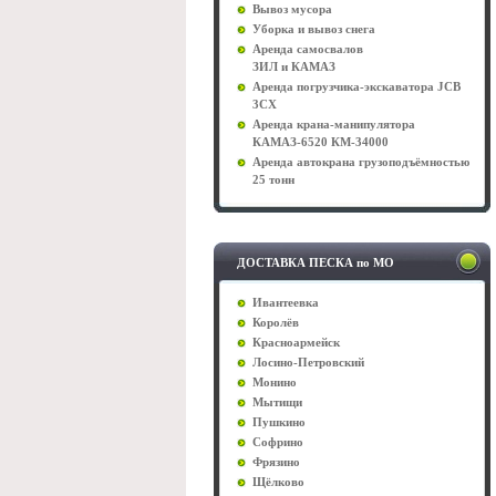
Вывоз мусора
Уборка и вывоз снега
Аренда самосвалов
ЗИЛ и КАМАЗ
Аренда погрузчика-экскаватора JCB
3CX
Аренда крана-манипулятора
КАМАЗ-6520 КМ-34000
Аренда автокрана грузоподъёмностью
25 тонн
ДОСТАВКА ПЕСКА по МО
Ивантеевка
Королёв
Красноармейск
Лосино-Петровский
Монино
Мытищи
Пушкино
Софрино
Фрязино
Щёлково