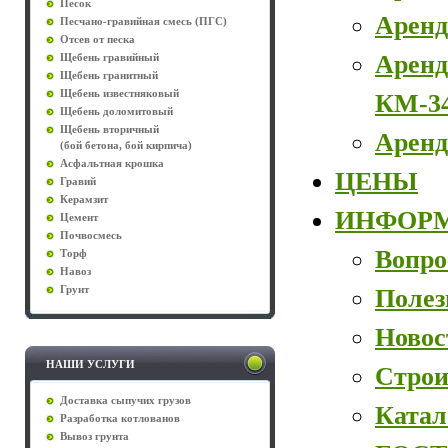
Песок
Аренд
Песчано-гравийная смесь (ПГС)
Отсев от песка
Аренд
Щебень гравийный
Щебень гранитный
Щебень известняковый
КМ-3
Щебень доломитовый
Щебень вторичный
Аренд
(бой бетона, бой кирпича)
Асфальтная крошка
ЦЕНЫ
Гравий
Керамзит
ИНФОР
Цемент
Почвосмесь
Вопро
Торф
Навоз
Полез
Грунт
Новос
НАШИ УСЛУГИ
Строи
Доставка сыпучих грузов
Катал
Разработка котлованов
Вывоз грунта