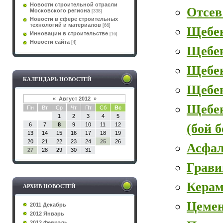
Новости строительной отрасли
Отсев
Московского региона
[338]
Новости в сфере строительных
технологий и материалов
[66]
Щебе
Инновации в строительстве
[16]
Новости сайта
[4]
Щебе
Щебен
КАЛЕНДАРЬ НОВОСТЕЙ
Щебе
«
Август 2012
»
Щебе
Пн
Вт
Ср
Чт
Пт
Сб
Вс
1
2
3
4
5
(бой 
6
7
8
9
10
11
12
13
14
15
16
17
18
19
20
21
22
23
24
25
26
Асфал
27
28
29
30
31
Грави
Керам
АРХИВ НОВОСТЕЙ
Цеме
2011 Декабрь
2012 Январь
2012 Февраль