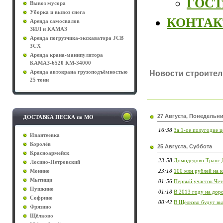
ГОСТы
Вывоз мусора
Уборка и вывоз снега
КОНТА
Аренда самосвалов
ЗИЛ и КАМАЗ
Аренда погрузчика-экскаватора JCB
3CX
Аренда крана-манипулятора
КАМАЗ-6520 КМ-34000
Аренда автокрана грузоподъёмностью
Новости строитель
25 тонн
27 Августа, Понедельн
ДОСТАВКА ПЕСКА по МО
16:38
За 1-ое полугодие ц
Ивантеевка
Королёв
25 Августа, Суббота
Красноармейск
23:58
Домодедово Транс 
Лосино-Петровский
23:18
100 млн рублей на 
Монино
Мытищи
01:56
Первый участок Чет
Пушкино
01:18
В 2013 году на дор
Софрино
00:42
В Щёлково будут вы
Фрязино
Щёлково