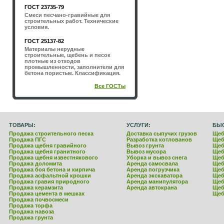
ГОСТ 23735-79
Смеси песчано-гравийные для
строительных работ. Технические
условия.
ГОСТ 25137-82
Материалы нерудные
строительные, щебень и песок
плотные из отходов
промышленности, заполнители для
бетона пористые. Классификация.
Все ГОСТы
ТОВАРЫ:
УСЛУГИ:
БЫ
Продажа строительного песка
Доставка сыпучих грузов
Щеб
Продажа ПГС
Разработка котлованов
Щеб
Продажа щебня гравийного
Вывоз грунта
Щеб
Продажа щебня гранитного
Вывоз мусора
Щеб
Продажа щебня известнякового
Уборка и вывоз снега
Щеб
Продажа доломита
Аренда самосвала
Щеб
Продажа боя бетона и кирпича
Аренда погрузчика
Щеб
Продажа асфальтной крошки
Аренда экскаватора
Щеб
Продажа гравия природного
Аренда манипулятора
Щеб
Продажа керамзита
Аренда автокрана
Щеб
Продажа цемента в мешках
Щеб
Продажа почвосмеси
Продажа торфа
Продажа навоза
Продажа грунта