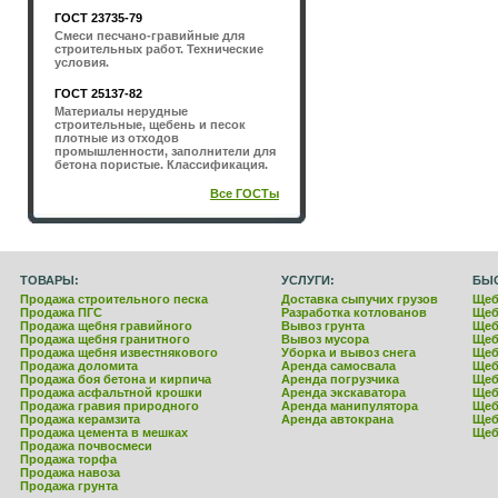
ГОСТ 23735-79
Смеси песчано-гравийные для
строительных работ. Технические
условия.
ГОСТ 25137-82
Материалы нерудные
строительные, щебень и песок
плотные из отходов
промышленности, заполнители для
бетона пористые. Классификация.
Все ГОСТы
ТОВАРЫ:
УСЛУГИ:
БЫ
Продажа строительного песка
Доставка сыпучих грузов
Щеб
Продажа ПГС
Разработка котлованов
Щеб
Продажа щебня гравийного
Вывоз грунта
Щеб
Продажа щебня гранитного
Вывоз мусора
Щеб
Продажа щебня известнякового
Уборка и вывоз снега
Щеб
Продажа доломита
Аренда самосвала
Щеб
Продажа боя бетона и кирпича
Аренда погрузчика
Щеб
Продажа асфальтной крошки
Аренда экскаватора
Щеб
Продажа гравия природного
Аренда манипулятора
Щеб
Продажа керамзита
Аренда автокрана
Щеб
Продажа цемента в мешках
Щеб
Продажа почвосмеси
Продажа торфа
Продажа навоза
Продажа грунта