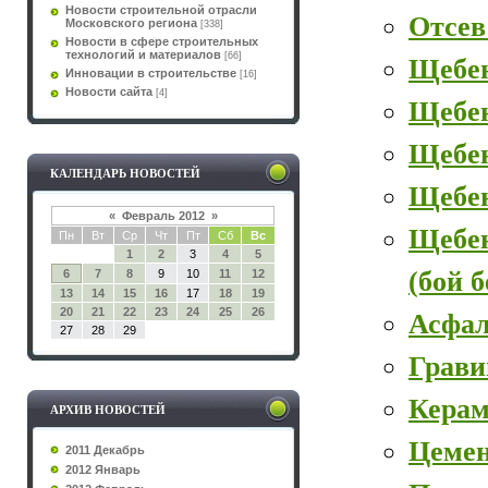
Новости строительной отрасли
Отсев
Московского региона
[338]
Новости в сфере строительных
технологий и материалов
[66]
Щебе
Инновации в строительстве
[16]
Новости сайта
[4]
Щебе
Щебен
КАЛЕНДАРЬ НОВОСТЕЙ
Щебе
«
Февраль 2012
»
Щебе
Пн
Вт
Ср
Чт
Пт
Сб
Вс
1
2
3
4
5
(бой 
6
7
8
9
10
11
12
13
14
15
16
17
18
19
20
21
22
23
24
25
26
Асфал
27
28
29
Грави
Керам
АРХИВ НОВОСТЕЙ
Цеме
2011 Декабрь
2012 Январь