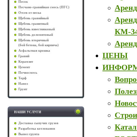
Песок
Аренд
Песчано-гравийная смесь (ПГС)
Отсев от песка
Аренд
Щебень гравийный
Щебень гранитный
КМ-3
Щебень известняковый
Щебень доломитовый
Щебень вторичный
Аренд
(бой бетона, бой кирпича)
Асфальтная крошка
ЦЕНЫ
Гравий
Керамзит
ИНФОР
Цемент
Почвосмесь
Вопро
Торф
Навоз
Полез
Грунт
Новос
НАШИ УСЛУГИ
Строи
Доставка сыпучих грузов
Катал
Разработка котлованов
Вывоз грунта