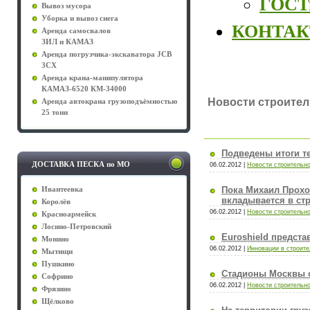
ГОСТы
Вывоз мусора
Уборка и вывоз снега
КОНТА
Аренда самосвалов
ЗИЛ и КАМАЗ
Аренда погрузчика-экскаватора JCB
3CX
Аренда крана-манипулятора
КАМАЗ-6520 КМ-34000
Новости строител
Аренда автокрана грузоподъёмностью
25 тонн
Подведены итоги т
ДОСТАВКА ПЕСКА по МО
06.02.2012
|
Новости строительно
Пока Михаил Прохо
Ивантеевка
вкладывается в ст
Королёв
06.02.2012
|
Новости строительно
Красноармейск
Лосино-Петровский
Euroshield предст
Монино
06.02.2012
|
Инновации в строите
Мытищи
Пушкино
Стадионы Москвы с
Софрино
06.02.2012
|
Новости строительно
Фрязино
Щёлково