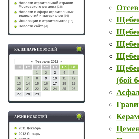
Новости строительной отрасли
Отсев
Московского региона
[338]
Новости в сфере строительных
технологий и материалов
[66]
Щебе
Инновации в строительстве
[16]
Новости сайта
[4]
Щебе
Щебен
КАЛЕНДАРЬ НОВОСТЕЙ
Щебе
«
Февраль 2012
»
Щебе
Пн
Вт
Ср
Чт
Пт
Сб
Вс
1
2
3
4
5
(бой 
6
7
8
9
10
11
12
13
14
15
16
17
18
19
20
21
22
23
24
25
26
Асфал
27
28
29
Грави
Керам
АРХИВ НОВОСТЕЙ
Цеме
2011 Декабрь
2012 Январь