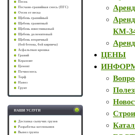
Песок
Аренд
Песчано-гравийная смесь (ПГС)
Отсев от песка
Аренд
Щебень гравийный
Щебень гранитный
КМ-3
Щебень известняковый
Щебень доломитовый
Щебень вторичный
Аренд
(бой бетона, бой кирпича)
Асфальтная крошка
ЦЕНЫ
Гравий
Керамзит
ИНФОР
Цемент
Почвосмесь
Вопро
Торф
Навоз
Полез
Грунт
Новос
НАШИ УСЛУГИ
Строи
Доставка сыпучих грузов
Катал
Разработка котлованов
Вывоз грунта