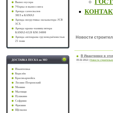
ГОСТы
Вывоз мусора
Уборка и вывоз снега
КОНТА
Аренда самосвалов
ЗИЛ и КАМАЗ
Аренда погрузчика-экскаватора JCB
3CX
Аренда крана-манипулятора
КАМАЗ-6520 КМ-34000
Новости строител
Аренда автокрана грузоподъёмностью
25 тонн
В Ивантеевке в эт
ДОСТАВКА ПЕСКА по МО
05.02.2012
|
Новости строительно
Ивантеевка
Королёв
Красноармейск
Лосино-Петровский
Монино
Мытищи
Пушкино
Софрино
Фрязино
Щёлково