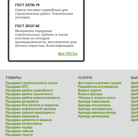
ГОСТ 23735-79
Смеси песчано-гравийные для
строительных работ. Технические
условия.
ГОСТ 25137-82
Материалы нерудные
строительные, щебень и песок
плотные из отходов
промышленности, заполнители для
бетона пористые. Классификация.
Все ГОСТы
ТОВАРЫ:
УСЛУГИ:
БЫ
Продажа строительного песка
Доставка сыпучих грузов
Щеб
Продажа ПГС
Разработка котлованов
Щеб
Продажа щебня гравийного
Вывоз грунта
Щеб
Продажа щебня гранитного
Вывоз мусора
Щеб
Продажа щебня известнякового
Уборка и вывоз снега
Щеб
Продажа доломита
Аренда самосвала
Щеб
Продажа боя бетона и кирпича
Аренда погрузчика
Щеб
Продажа асфальтной крошки
Аренда экскаватора
Щеб
Продажа гравия природного
Аренда манипулятора
Щеб
Продажа керамзита
Аренда автокрана
Щеб
Продажа цемента в мешках
Щеб
Продажа почвосмеси
Продажа торфа
Продажа навоза
Продажа грунта