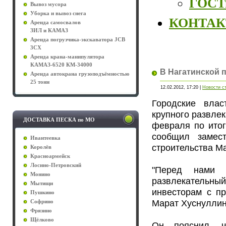
ГОСТы
Вывоз мусора
Уборка и вывоз снега
КОНТА
Аренда самосвалов
ЗИЛ и КАМАЗ
Аренда погрузчика-экскаватора JCB
3CX
Аренда крана-манипулятора
КАМАЗ-6520 КМ-34000
В Нагатинской 
Аренда автокрана грузоподъёмностью
25 тонн
12.02.2012, 17:20 |
Новости с
Городские влас
крупного развлек
ДОСТАВКА ПЕСКА по МО
февраля по итог
сообщил замест
Ивантеевка
строительства М
Королёв
Красноармейск
Лосино-Петровский
"Перед нами 
Монино
развлекательны
Мытищи
инвесторам с пр
Пушкино
Марат Хуснуллин
Софрино
Фрязино
Щёлково
Он пояснил, ч