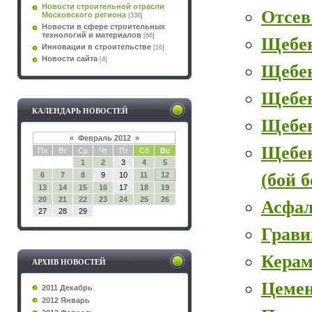
Новости строительной отрасли
Отсев
Московского региона
[338]
Новости в сфере строительных
технологий и материалов
[66]
Щебе
Инновации в строительстве
[16]
Новости сайта
[4]
Щебе
Щебен
КАЛЕНДАРЬ НОВОСТЕЙ
Щебе
«
Февраль 2012
»
Щебе
Пн
Вт
Ср
Чт
Пт
Сб
Вс
1
2
3
4
5
(бой 
6
7
8
9
10
11
12
13
14
15
16
17
18
19
20
21
22
23
24
25
26
Асфал
27
28
29
Грави
Керам
АРХИВ НОВОСТЕЙ
Цеме
2011 Декабрь
2012 Январь