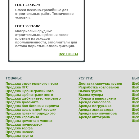
ГОСТ 23735-79
Смеси песчано-гравийные для
строительных работ. Технические
условия.
ГОСТ 25137-82
Материалы нерудные
строительные, щебень и песок
плотные из отходов
промышленности, заполнители для
бетона пористые. Классификация.
Все ГОСТы
ТОВАРЫ:
УСЛУГИ:
БЫ
Продажа строительного песка
Доставка сыпучих грузов
Щеб
Продажа ПГС
Разработка котлованов
Щеб
Продажа щебня гравийного
Вывоз грунта
Щеб
Продажа щебня гранитного
Вывоз мусора
Щеб
Продажа щебня известнякового
Уборка и вывоз снега
Щеб
Продажа доломита
Аренда самосвала
Щеб
Продажа боя бетона и кирпича
Аренда погрузчика
Щеб
Продажа асфальтной крошки
Аренда экскаватора
Щеб
Продажа гравия природного
Аренда манипулятора
Щеб
Продажа керамзита
Аренда автокрана
Щеб
Продажа цемента в мешках
Щеб
Продажа почвосмеси
Продажа торфа
Продажа навоза
Продажа грунта