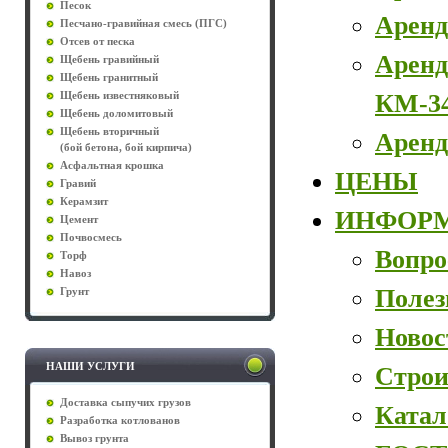
Песок
Аренд
Песчано-гравийная смесь (ПГС)
Отсев от песка
Аренд
Щебень гравийный
Щебень гранитный
КМ-3
Щебень известняковый
Щебень доломитовый
Щебень вторичный
Аренд
(бой бетона, бой кирпича)
Асфальтная крошка
ЦЕНЫ
Гравий
Керамзит
ИНФОР
Цемент
Почвосмесь
Вопро
Торф
Навоз
Полез
Грунт
Новос
НАШИ УСЛУГИ
Строи
Доставка сыпучих грузов
Катал
Разработка котлованов
Вывоз грунта