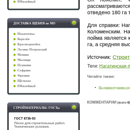
Юбилейный
рассматриваются
отведено 180 га 
ДОСТАВКА ЩЕБНЯ по МО
Для справки: На
Коломенским. На
Ивантеевка
пойма является 
Королёв
га, а средняя вы
Красноармейск
Лосино-Петровский
Монино
Источник:
Строит
Мытищи
Теги
:
Нагатинская 
Пушкино
Софрино
Фрязино
Читайте также:
Щёлково
Юбилейный
На реконструкцию гор
КОММЕНТАРИИ
(всего
0
СТРОЙМАТЕРИАЛЫ: ГОСТы
ГОСТ 8736-93
Песок для строительных работ.
Технические условия.