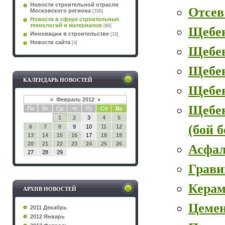
Новости строительной отрасли
Отсев
Московского региона
[338]
Новости в сфере строительных
технологий и материалов
[66]
Щебе
Инновации в строительстве
[16]
Новости сайта
[4]
Щебе
Щебен
КАЛЕНДАРЬ НОВОСТЕЙ
Щебе
«
Февраль 2012
»
Щебе
Пн
Вт
Ср
Чт
Пт
Сб
Вс
1
2
3
4
5
(бой 
6
7
8
9
10
11
12
13
14
15
16
17
18
19
20
21
22
23
24
25
26
Асфал
27
28
29
Грави
Керам
АРХИВ НОВОСТЕЙ
Цеме
2011 Декабрь
2012 Январь