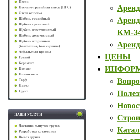
Песок
Аренд
Песчано-гравийная смесь (ПГС)
Отсев от песка
Аренд
Щебень гравийный
Щебень гранитный
КМ-3
Щебень известняковый
Щебень доломитовый
Щебень вторичный
Аренд
(бой бетона, бой кирпича)
Асфальтная крошка
ЦЕНЫ
Гравий
Керамзит
ИНФОР
Цемент
Почвосмесь
Вопро
Торф
Навоз
Полез
Грунт
Новос
НАШИ УСЛУГИ
Строи
Доставка сыпучих грузов
Катал
Разработка котлованов
Вывоз грунта