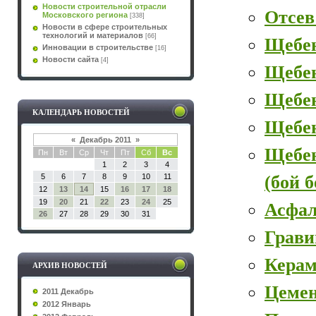
Новости строительной отрасли
Отсев
Московского региона
[338]
Новости в сфере строительных
технологий и материалов
[66]
Щебе
Инновации в строительстве
[16]
Новости сайта
[4]
Щебе
Щебен
КАЛЕНДАРЬ НОВОСТЕЙ
Щебе
«
Декабрь 2011
»
Щебе
Пн
Вт
Ср
Чт
Пт
Сб
Вс
1
2
3
4
(бой 
5
6
7
8
9
10
11
12
13
14
15
16
17
18
19
20
21
22
23
24
25
Асфал
26
27
28
29
30
31
Грави
Керам
АРХИВ НОВОСТЕЙ
Цеме
2011 Декабрь
2012 Январь