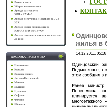
ГОСТы
Вывоз мусора
Уборка и вывоз снега
КОНТА
Аренда самосвалов
ЗИЛ и КАМАЗ
Аренда погрузчика-экскаватора JCB
3CX
Аренда крана-манипулятора
КАМАЗ-6520 КМ-34000
Одинцовс
Аренда автокрана грузоподъёмностью
25 тонн
жилья в
14.12.2011, 05:18
ДОСТАВКА ПЕСКА по МО
Одинцовский ра
Ивантеевка
Подмосковье, еж
Королёв
этом сообщил в 
Красноармейск
Лосино-Петровский
Монино
Ранее министр 
Мытищи
Перепелица со
Пушкино
планируется в
Софрино
Фрязино
многоэтажного 
Щёлково
индивидуального