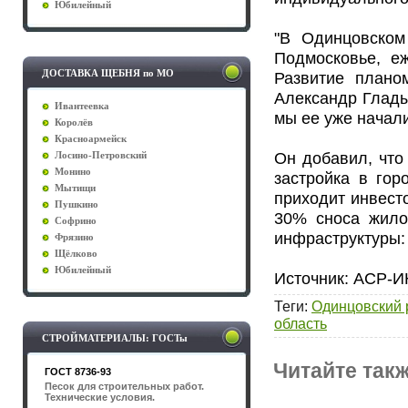
Юбилейный
"В Одинцовском
Подмосковье, е
ДОСТАВКА ЩЕБНЯ по МО
Развитие плано
Александр Глады
Ивантеевка
мы ее уже начали"
Королёв
Красноармейск
Он добавил, что
Лосино-Петровский
Монино
застройка в гор
Мытищи
приходит инвест
Пушкино
30% сноса жило
Софрино
инфраструктуры: 
Фрязино
Щёлково
Юбилейный
Источник: АСР-
Теги
:
Одинцовский 
область
СТРОЙМАТЕРИАЛЫ: ГОСТы
Читайте такж
ГОСТ 8736-93
Песок для строительных работ.
Технические условия.