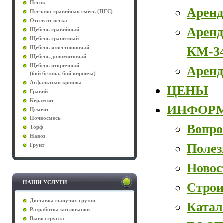
Песок
Аренд
Песчано-гравийная смесь (ПГС)
Отсев от песка
Аренд
Щебень гравийный
Щебень гранитный
КМ-3
Щебень известняковый
Щебень доломитовый
Щебень вторичный
Аренд
(бой бетона, бой кирпича)
Асфальтная крошка
ЦЕНЫ
Гравий
Керамзит
ИНФОР
Цемент
Почвосмесь
Вопро
Торф
Навоз
Полез
Грунт
Новос
НАШИ УСЛУГИ
Строи
Доставка сыпучих грузов
Катал
Разработка котлованов
Вывоз грунта