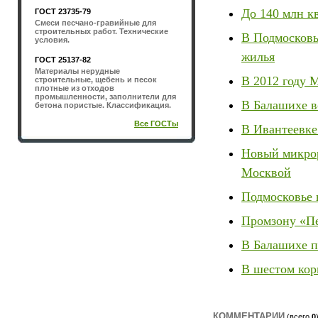
До 140 млн к
ГОСТ 23735-79
Смеси песчано-гравийные для
строительных работ. Технические
В Подмосковье
условия.
жилья
ГОСТ 25137-82
Материалы нерудные
В 2012 году 
строительные, щебень и песок
плотные из отходов
промышленности, заполнители для
В Балашихе в
бетона пористые. Классификация.
Все ГОСТы
В Ивантеевке
Новый микрор
Москвой
Подмосковье 
Промзону «Пе
В Балашихе п
В шестом кор
КОММЕНТАРИИ
(всего
0