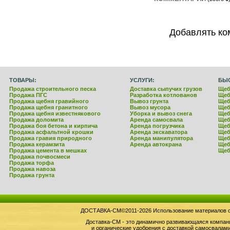
Добавлять ко
ТОВАРЫ:
УСЛУГИ:
БЫ
Продажа строительного песка
Доставка сыпучих грузов
Щеб
Продажа ПГС
Разработка котлованов
Щеб
Продажа щебня гравийного
Вывоз грунта
Щеб
Продажа щебня гранитного
Вывоз мусора
Щеб
Продажа щебня известнякового
Уборка и вывоз снега
Щеб
Продажа доломита
Аренда самосвала
Щеб
Продажа боя бетона и кирпича
Аренда погрузчика
Щеб
Продажа асфальтной крошки
Аренда экскаватора
Щеб
Продажа гравия природного
Аренда манипулятора
Щеб
Продажа керамзита
Аренда автокрана
Щеб
Продажа цемента в мешках
Щеб
Продажа почвосмеси
Продажа торфа
Продажа навоза
Продажа грунта
ДОСТАВКА-СМ©2011-2026 Использование материалов сай
Доставка-СМ - это динамично развивающаяся компан
и органические удобрения с доставкой самосвала