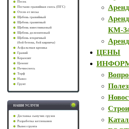
Песок
Аренд
Песчано-гравийная смесь (ПГС)
Отсев от песка
Аренд
Щебень гравийный
Щебень гранитный
КМ-3
Щебень известняковый
Щебень доломитовый
Щебень вторичный
Аренд
(бой бетона, бой кирпича)
Асфальтная крошка
ЦЕНЫ
Гравий
Керамзит
ИНФОР
Цемент
Почвосмесь
Вопро
Торф
Навоз
Полез
Грунт
Новос
НАШИ УСЛУГИ
Строи
Доставка сыпучих грузов
Катал
Разработка котлованов
Вывоз грунта