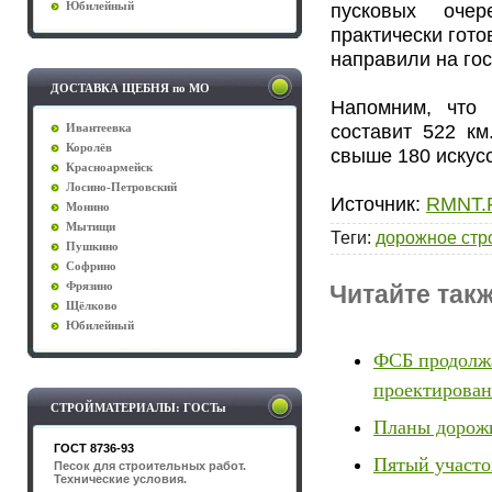
пусковых очер
Юбилейный
практически гот
направили на гос
ДОСТАВКА ЩЕБНЯ по МО
Напомним, что 
составит 522 км
Ивантеевка
Королёв
свыше 180 искус
Красноармейск
Лосино-Петровский
Источник:
RMNT.
Монино
Мытищи
Теги
:
дорожное стр
Пушкино
Софрино
Фрязино
Читайте такж
Щёлково
Юбилейный
ФСБ продолжа
проектирова
СТРОЙМАТЕРИАЛЫ: ГОСТы
Планы дорожн
ГОСТ 8736-93
Пятый участо
Песок для строительных работ.
Технические условия.