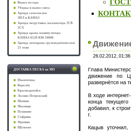
ГОСТы
Вывоз мусора
Уборка и вывоз снега
КОНТА
Аренда самосвалов
ЗИЛ и КАМАЗ
Аренда погрузчика-экскаватора JCB
3CX
Аренда крана-манипулятора
КАМАЗ-6520 КМ-34000
Движение
Аренда автокрана грузоподъёмностью
25 тонн
26.02.2012, 01:36
Глава Министерс
ДОСТАВКА ПЕСКА по МО
движение по Це
Ивантеевка
развернётся на т
Королёв
Красноармейск
В ходе интернет
Лосино-Петровский
конца текущего
Монино
Мытищи
добавил, к стро
Пушкино
г.
Софрино
Фрязино
Кацыв уточнил, 
Щёлково