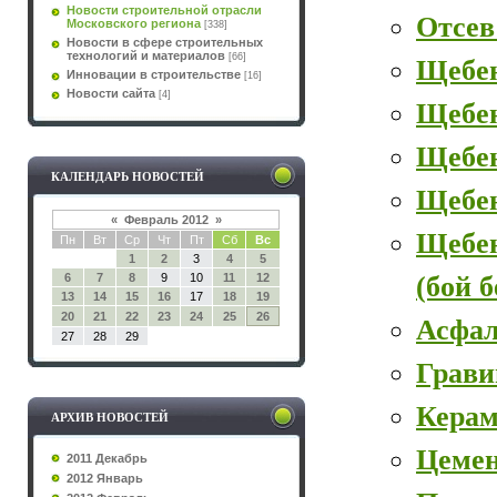
Новости строительной отрасли
Отсев
Московского региона
[338]
Новости в сфере строительных
технологий и материалов
[66]
Щебе
Инновации в строительстве
[16]
Новости сайта
[4]
Щебе
Щебен
КАЛЕНДАРЬ НОВОСТЕЙ
Щебе
«
Февраль 2012
»
Щебе
Пн
Вт
Ср
Чт
Пт
Сб
Вс
1
2
3
4
5
(бой 
6
7
8
9
10
11
12
13
14
15
16
17
18
19
20
21
22
23
24
25
26
Асфал
27
28
29
Грави
Керам
АРХИВ НОВОСТЕЙ
Цеме
2011 Декабрь
2012 Январь