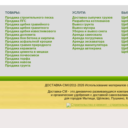
ТОВАРЫ:
УСЛУГИ:
БЫ
Продажа строительного песка
Доставка сыпучих грузов
Щеб
Продажа ПГС
Разработка котлованов
Щеб
Продажа щебня гравийного
Вывоз грунта
Щеб
Продажа щебня гранитного
Вывоз мусора
Щеб
Продажа щебня известнякового
Уборка и вывоз снега
Щеб
Продажа доломита
Аренда самосвала
Щеб
Продажа боя бетона и кирпича
Аренда погрузчика
Щеб
Продажа асфальтной крошки
Аренда экскаватора
Щеб
Продажа гравия природного
Аренда манипулятора
Щеб
Продажа керамзита
Аренда автокрана
Щеб
Продажа цемента в мешках
Щеб
Продажа почвосмеси
Продажа торфа
Продажа навоза
Продажа грунта
ДОСТАВКА-СМ©2011-2026 Использование материалов сай
Доставка-СМ - это динамично развивающаяся компан
и органические удобрения с доставкой самосвала
для городов Мытищи, Щёлково, Пушкино, К