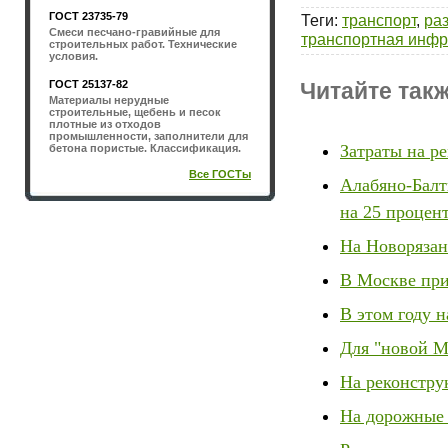
ГОСТ 23735-79
Теги
:
транспорт
,
ра
Смеси песчано-гравийные для
транспортная инфр
строительных работ. Технические
условия.
ГОСТ 25137-82
Читайте такж
Материалы нерудные
строительные, щебень и песок
плотные из отходов
промышленности, заполнители для
Затраты на ре
бетона пористые. Классификация.
Все ГОСТы
Алабяно-Балт
на 25 процен
На Новорязан
В Москве при
В этом году 
Для "новой М
На реконстру
На дорожные 