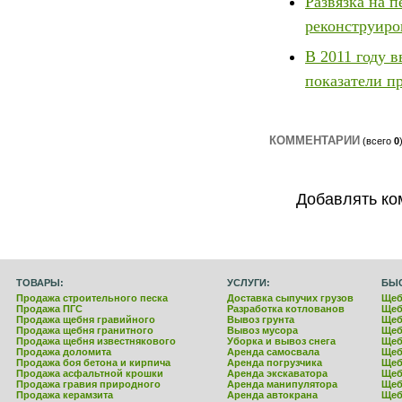
Развязка на 
реконструиро
В 2011 году 
показатели п
КОММЕНТАРИИ
(всего
0
Добавлять ко
ТОВАРЫ:
УСЛУГИ:
БЫ
Продажа строительного песка
Доставка сыпучих грузов
Щеб
Продажа ПГС
Разработка котлованов
Щеб
Продажа щебня гравийного
Вывоз грунта
Щеб
Продажа щебня гранитного
Вывоз мусора
Щеб
Продажа щебня известнякового
Уборка и вывоз снега
Щеб
Продажа доломита
Аренда самосвала
Щеб
Продажа боя бетона и кирпича
Аренда погрузчика
Щеб
Продажа асфальтной крошки
Аренда экскаватора
Щеб
Продажа гравия природного
Аренда манипулятора
Щеб
Продажа керамзита
Аренда автокрана
Щеб