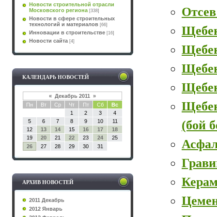
Новости строительной отрасли
Отсев
Московского региона
[338]
Новости в сфере строительных
технологий и материалов
[66]
Щебе
Инновации в строительстве
[16]
Новости сайта
[4]
Щебе
Щебен
КАЛЕНДАРЬ НОВОСТЕЙ
Щебе
«
Декабрь 2011
»
Щебе
Пн
Вт
Ср
Чт
Пт
Сб
Вс
1
2
3
4
(бой 
5
6
7
8
9
10
11
12
13
14
15
16
17
18
19
20
21
22
23
24
25
Асфал
26
27
28
29
30
31
Грави
Керам
АРХИВ НОВОСТЕЙ
Цеме
2011 Декабрь
2012 Январь