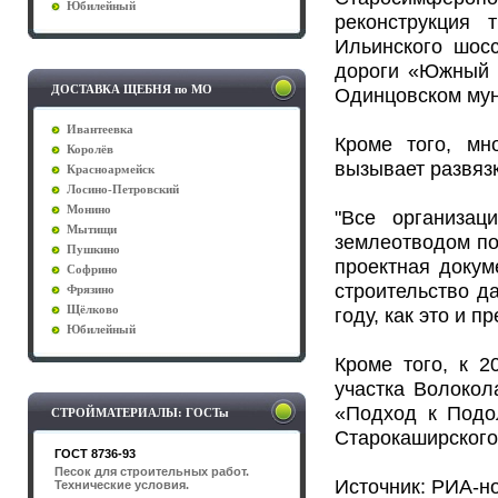
Юбилейный
реконструкция 
Ильинского шос
дороги «Южный 
ДОСТАВКА ЩЕБНЯ по МО
Одинцовском мун
Ивантеевка
Кроме того, мн
Королёв
вызывает развязк
Красноармейск
Лосино-Петровский
Монино
"Все организац
Мытищи
землеотводом по
Пушкино
проектная докум
Софрино
строительство да
Фрязино
Щёлково
году, как это и 
Юбилейный
Кроме того, к 2
участка Волокол
«Подход к Подол
СТРОЙМАТЕРИАЛЫ: ГОСТы
Старокаширского
ГОСТ 8736-93
Песок для строительных работ.
Источник: РИА-н
Технические условия.