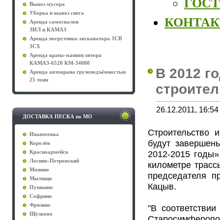
ГОСТы
Вывоз мусора
Уборка и вывоз снега
КОНТА
Аренда самосвалов
ЗИЛ и КАМАЗ
Аренда погрузчика-экскаватора JCB
3CX
Аренда крана-манипулятора
КАМАЗ-6520 КМ-34000
В 2012 г
Аренда автокрана грузоподъёмностью
25 тонн
строител
26.12.2011, 16:54
ДОСТАВКА ПЕСКА по МО
Строительство и
Ивантеевка
будут завершен
Королёв
2012-2015 годы»
Красноармейск
Лосино-Петровский
километре трасс
Монино
председателя пр
Мытищи
Кацыв.
Пушкино
Софрино
Фрязино
"В соответствии
Щёлково
Старосимферо