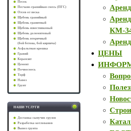
Песок
Аренд
Песчано-гравийная смесь (ПГС)
Отсев от песка
Аренд
Щебень гравийный
Щебень гранитный
КМ-3
Щебень известняковый
Щебень доломитовый
Щебень вторичный
Аренд
(бой бетона, бой кирпича)
Асфальтная крошка
ЦЕНЫ
Гравий
Керамзит
ИНФОР
Цемент
Почвосмесь
Вопро
Торф
Навоз
Полез
Грунт
Новос
НАШИ УСЛУГИ
Строи
Доставка сыпучих грузов
Катал
Разработка котлованов
Вывоз грунта