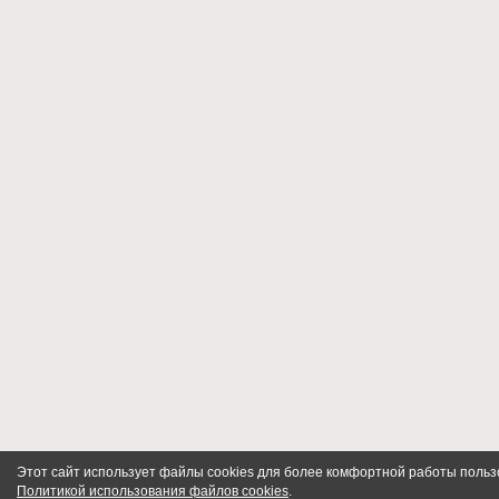
Этот сайт использует файлы cookies для более комфортной работы польз
Политикой использования файлов cookies
.