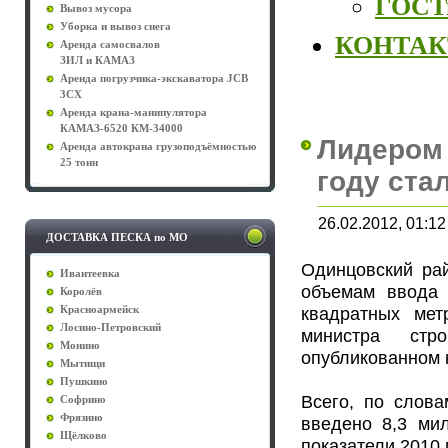
ГОСТы
Вывоз мусора
Уборка и вывоз снега
КОНТА
Аренда самосвалов
ЗИЛ и КАМАЗ
Аренда погрузчика-экскаватора JCB
3CX
Аренда крана-манипулятора
КАМАЗ-6520 КМ-34000
Лидером 
Аренда автокрана грузоподъёмностью
25 тонн
году ста
26.02.2012, 01:12
ДОСТАВКА ПЕСКА по МО
Одинцовский ра
Ивантеевка
объемам ввода 
Королёв
квадратных мет
Красноармейск
Лосино-Петровский
министра стр
Монино
опубликованном 
Мытищи
Пушкино
Всего, по слов
Софрино
Фрязино
введено 8,3 ми
Щёлково
показатели 2010 