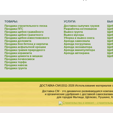
ТОВАРЫ:
УСЛУГИ:
БЫ
Продажа строительного песка
Доставка сыпучих грузов
Щеб
Продажа ПГС
Разработка котлованов
Щеб
Продажа щебня гравийного
Вывоз грунта
Щеб
Продажа щебня гранитного
Вывоз мусора
Щеб
Продажа щебня известнякового
Уборка и вывоз снега
Щеб
Продажа доломита
Аренда самосвала
Щеб
Продажа боя бетона и кирпича
Аренда погрузчика
Щеб
Продажа асфальтной крошки
Аренда экскаватора
Щеб
Продажа гравия природного
Аренда манипулятора
Щеб
Продажа керамзита
Аренда автокрана
Щеб
Продажа цемента в мешках
Щеб
Продажа почвосмеси
Продажа торфа
Продажа навоза
Продажа грунта
ДОСТАВКА-СМ©2011-2026 Использование материалов сай
Доставка-СМ - это динамично развивающаяся компан
и органические удобрения с доставкой самосвала
для городов Мытищи, Щёлково, Пушкино, К