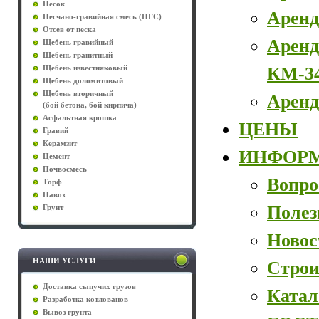
Песок
Аренд
Песчано-гравийная смесь (ПГС)
Отсев от песка
Аренд
Щебень гравийный
Щебень гранитный
КМ-3
Щебень известняковый
Щебень доломитовый
Щебень вторичный
Аренд
(бой бетона, бой кирпича)
Асфальтная крошка
ЦЕНЫ
Гравий
Керамзит
ИНФОР
Цемент
Почвосмесь
Вопро
Торф
Навоз
Полез
Грунт
Новос
НАШИ УСЛУГИ
Строи
Доставка сыпучих грузов
Катал
Разработка котлованов
Вывоз грунта