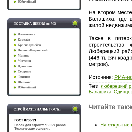
Юбилейный
На втором месте
Балашиха, где 
ДОСТАВКА ЩЕБНЯ по МО
жилой недвижимо
Ивантеевка
Также в пятер
Королёв
строительства
Красноармейск
Люберецкий райо
Лосино-Петровский
Монино
(446 тысяч квад
Мытищи
метров).
Пушкино
Софрино
Источник:
РИА-но
Фрязино
Щёлково
Теги
:
люберецкий р
Юбилейный
Балашиха
,
Одинцов
Читайте такж
СТРОЙМАТЕРИАЛЫ: ГОСТы
ГОСТ 8736-93
На открытие 
Песок для строительных работ.
Технические условия.