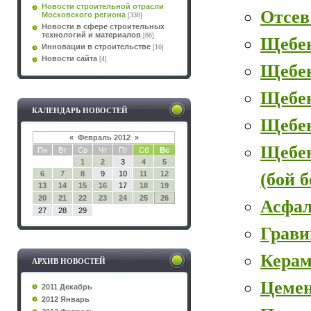
Новости строительной отрасли
Отсев
Московского региона
[338]
Новости в сфере строительных
технологий и материалов
[66]
Щебе
Инновации в строительстве
[16]
Новости сайта
[4]
Щебе
Щебен
КАЛЕНДАРЬ НОВОСТЕЙ
Щебе
«
Февраль 2012
»
Щебе
Пн
Вт
Ср
Чт
Пт
Сб
Вс
1
2
3
4
5
(бой 
6
7
8
9
10
11
12
13
14
15
16
17
18
19
20
21
22
23
24
25
26
Асфал
27
28
29
Грави
Керам
АРХИВ НОВОСТЕЙ
Цеме
2011 Декабрь
2012 Январь