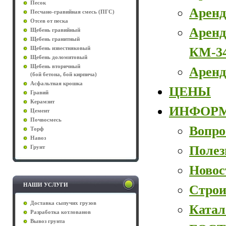
Песок
Аренд
Песчано-гравийная смесь (ПГС)
Отсев от песка
Аренд
Щебень гравийный
Щебень гранитный
КМ-3
Щебень известняковый
Щебень доломитовый
Щебень вторичный
Аренд
(бой бетона, бой кирпича)
Асфальтная крошка
ЦЕНЫ
Гравий
Керамзит
ИНФОР
Цемент
Почвосмесь
Вопро
Торф
Навоз
Полез
Грунт
Новос
НАШИ УСЛУГИ
Строи
Доставка сыпучих грузов
Катал
Разработка котлованов
Вывоз грунта