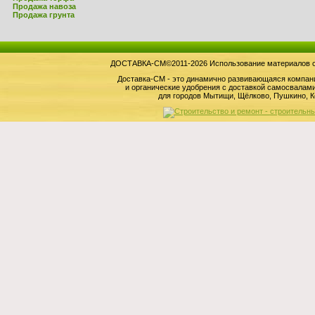
Продажа навоза
Продажа грунта
ДОСТАВКА-СМ©2011-2026 Использование материалов сай
Доставка-СМ - это динамично развивающаяся компан
и органические удобрения с доставкой самосвала
для городов Мытищи, Щёлково, Пушкино, К