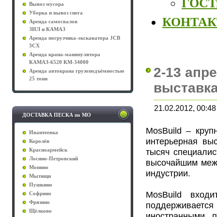
ГОСТы
Вывоз мусора
Уборка и вывоз снега
КОНТА
Аренда самосвалов
ЗИЛ и КАМАЗ
Аренда погрузчика-экскаватора JCB
3CX
Аренда крана-манипулятора
КАМАЗ-6520 КМ-34000
2-13 апр
Аренда автокрана грузоподъёмностью
25 тонн
выставка
21.02.2012, 00:48
ДОСТАВКА ПЕСКА по МО
MosBuild – кру
Ивантеевка
интерьерная вы
Королёв
тысяч специалис
Красноармейск
Лосино-Петровский
высочайшим меж
Монино
индустрии.
Мытищи
Пушкино
MosBuild вход
Софрино
Фрязино
поддерживается 
Щёлково
иностранными п