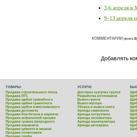
3-6 апреля в
9–13 апреля 
КОММЕНТАРИИ
(всего
0
Добавлять ко
ТОВАРЫ:
УСЛУГИ:
БЫ
Продажа строительного песка
Доставка сыпучих грузов
Щеб
Продажа ПГС
Разработка котлованов
Щеб
Продажа щебня гравийного
Вывоз грунта
Щеб
Продажа щебня гранитного
Вывоз мусора
Щеб
Продажа щебня известнякового
Уборка и вывоз снега
Щеб
Продажа доломита
Аренда самосвала
Щеб
Продажа боя бетона и кирпича
Аренда погрузчика
Щеб
Продажа асфальтной крошки
Аренда экскаватора
Щеб
Продажа гравия природного
Аренда манипулятора
Щеб
Продажа керамзита
Аренда автокрана
Щеб
Продажа цемента в мешках
Щеб
Продажа почвосмеси
Продажа торфа