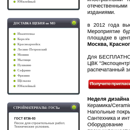
Юбилейный
отечественным
изданиями.
ДОСТАВКА ЩЕБНЯ по МО
в 2012 года вы
Мероприятие буд
Ивантеевка
площадке в цен
Королёв
Москва, Красноп
Красноармейск
Лосино-Петровский
Монино
Для БЕСПЛАТНОГ
Мытищи
ЦВК "Экспоцентр
Пушкино
распечатанный э
Софрино
Фрязино
Щёлково
Юбилейный
Неделя дизайна и
Керамика/Cerami
СТРОЙМАТЕРИАЛЫ: ГОСТы
Напольные покры
Сантехника и ин
ГОСТ 8736-93
Песок для строительных работ.
Оборудова
Технические условия.