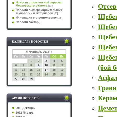
Новости строительной отрасли
Отсев
Московского региона
[338]
Новости в сфере строительных
технологий и материалов
[66]
Щебе
Инновации в строительстве
[16]
Новости сайта
[4]
Щебе
Щебен
КАЛЕНДАРЬ НОВОСТЕЙ
Щебе
«
Февраль 2012
»
Щебе
Пн
Вт
Ср
Чт
Пт
Сб
Вс
1
2
3
4
5
(бой 
6
7
8
9
10
11
12
13
14
15
16
17
18
19
20
21
22
23
24
25
26
Асфал
27
28
29
Грави
Керам
АРХИВ НОВОСТЕЙ
Цеме
2011 Декабрь
2012 Январь