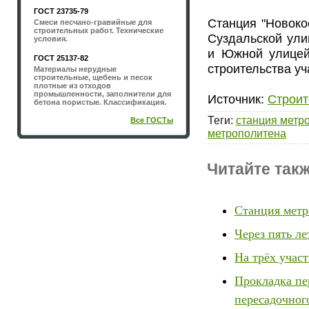
ГОСТ 23735-79
Станция "Новоко
Смеси песчано-гравийные для
строительных работ. Технические
Суздальской ули
условия.
и Южной улицей
ГОСТ 25137-82
строительства уч
Материалы нерудные
строительные, щебень и песок
плотные из отходов
промышленности, заполнители для
Источник:
Строит
бетона пористые. Классификация.
Теги
:
станция метр
Все ГОСТы
метрополитена
Читайте такж
Станция метр
Через пять ле
На трёх участ
Прокладка пе
пересадочног