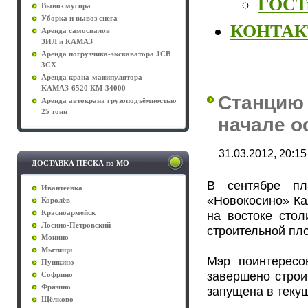
ГОСТы
Вывоз мусора
Уборка и вывоз снега
КОНТА
Аренда самосвалов
ЗИЛ и КАМАЗ
Аренда погрузчика-экскаватора JCB
3CX
Аренда крана-манипулятора
КАМАЗ-6520 КМ-34000
Станцию 
Аренда автокрана грузоподъёмностью
25 тонн
начале о
31.03.2012, 20:15
ДОСТАВКА ПЕСКА по МО
В сентябре пл
Ивантеевка
«Новокосино» Ка
Королёв
на востоке сто
Красноармейск
Лосино-Петровский
строительной пл
Монино
Мытищи
Мэр поинтересо
Пушкино
завершено строи
Софрино
Фрязино
запущена в текущ
Щёлково