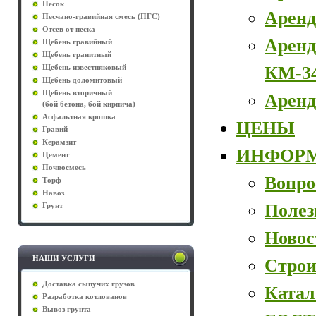
Песок
Аренд
Песчано-гравийная смесь (ПГС)
Отсев от песка
Аренд
Щебень гравийный
Щебень гранитный
КМ-3
Щебень известняковый
Щебень доломитовый
Щебень вторичный
Аренд
(бой бетона, бой кирпича)
Асфальтная крошка
ЦЕНЫ
Гравий
Керамзит
ИНФОР
Цемент
Почвосмесь
Вопро
Торф
Навоз
Полез
Грунт
Новос
НАШИ УСЛУГИ
Строи
Доставка сыпучих грузов
Катал
Разработка котлованов
Вывоз грунта