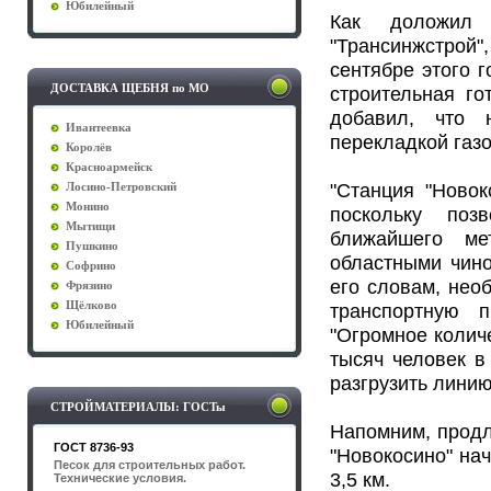
Юбилейный
Как доложил 
"Трансинжстрой"
сентябре этого г
ДОСТАВКА ЩЕБНЯ по МО
строительная го
добавил, что 
Ивантеевка
перекладкой газ
Королёв
Красноармейск
"Станция "Новок
Лосино-Петровский
Монино
поскольку поз
Мытищи
ближайшего ме
Пушкино
областными чино
Софрино
его словам, нео
Фрязино
Щёлково
транспортную п
Юбилейный
"Огромное колич
тысяч человек в
разгрузить линию
СТРОЙМАТЕРИАЛЫ: ГОСТы
Напомним, продл
ГОСТ 8736-93
"Новокосино" нач
Песок для строительных работ.
3,5 км.
Технические условия.