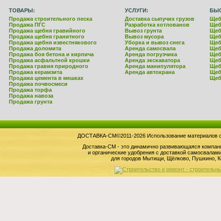
ТОВАРЫ:
УСЛУГИ:
БЫ
Продажа строительного песка
Доставка сыпучих грузов
Щеб
Продажа ПГС
Разработка котлованов
Щеб
Продажа щебня гравийного
Вывоз грунта
Щеб
Продажа щебня гранитного
Вывоз мусора
Щеб
Продажа щебня известнякового
Уборка и вывоз снега
Щеб
Продажа доломита
Аренда самосвала
Щеб
Продажа боя бетона и кирпича
Аренда погрузчика
Щеб
Продажа асфальтной крошки
Аренда экскаватора
Щеб
Продажа гравия природного
Аренда манипулятора
Щеб
Продажа керамзита
Аренда автокрана
Щеб
Продажа цемента в мешках
Щеб
Продажа почвосмеси
Продажа торфа
Продажа навоза
Продажа грунта
ДОСТАВКА-СМ©2011-2026 Использование материалов сай
Доставка-СМ - это динамично развивающаяся компан
и органические удобрения с доставкой самосвала
для городов Мытищи, Щёлково, Пушкино, К