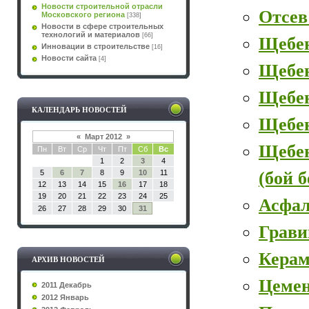
Новости строительной отрасли
Отсев
Московского региона
[338]
Новости в сфере строительных
технологий и материалов
[66]
Щебе
Инновации в строительстве
[16]
Новости сайта
[4]
Щебе
Щебен
КАЛЕНДАРЬ НОВОСТЕЙ
Щебе
«
Март 2012
»
Щебе
Пн
Вт
Ср
Чт
Пт
Сб
Вс
1
2
3
4
(бой 
5
6
7
8
9
10
11
12
13
14
15
16
17
18
19
20
21
22
23
24
25
Асфал
26
27
28
29
30
31
Грави
Керам
АРХИВ НОВОСТЕЙ
Цеме
2011 Декабрь
2012 Январь