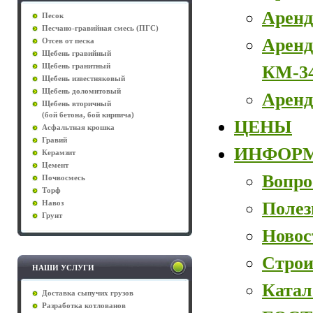
Аренд
Песок
Песчано-гравийная смесь (ПГС)
Аренд
Отсев от песка
Щебень гравийный
КМ-3
Щебень гранитный
Щебень известняковый
Щебень доломитовый
Аренд
Щебень вторичный
(бой бетона, бой кирпича)
ЦЕНЫ
Асфальтная крошка
Гравий
ИНФОР
Керамзит
Цемент
Вопро
Почвосмесь
Торф
Полез
Навоз
Грунт
Новос
Строи
НАШИ УСЛУГИ
Катал
Доставка сыпучих грузов
Разработка котлованов