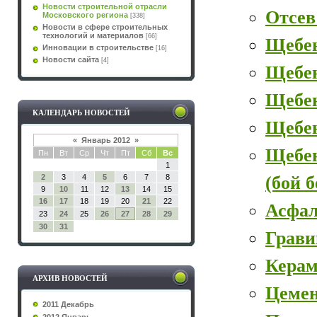
Новости строительной отрасли
Отсев
Московского региона
[338]
Новости в сфере строительных
технологий и материалов
[66]
Щебе
Инновации в строительстве
[16]
Новости сайта
[4]
Щебе
Щебен
КАЛЕНДАРЬ НОВОСТЕЙ
Щебе
«
Январь 2012
»
Щебе
Пн
Вт
Ср
Чт
Пт
Сб
Вс
1
(бой 
2
3
4
5
6
7
8
9
10
11
12
13
14
15
16
17
18
19
20
21
22
Асфал
23
24
25
26
27
28
29
30
31
Грави
Керам
АРХИВ НОВОСТЕЙ
Цеме
2011 Декабрь