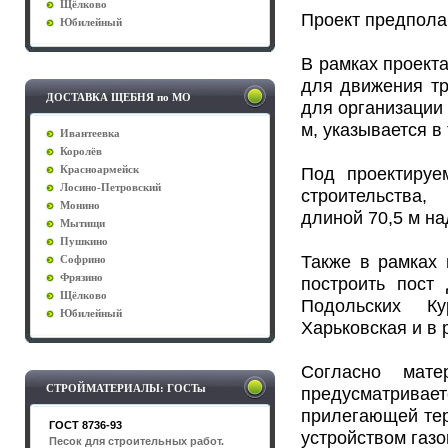
Щёлково
Проект предполаг
Юбилейный
В рамках проекта
для движения тр
ДОСТАВКА ЩЕБНЯ по МО
для организации
м, указывается в
Ивантеевка
Королёв
Под проектируе
Красноармейск
Лосино-Петровский
строительства,
Монино
длиной 70,5 м н
Мытищи
Пушкино
Также в рамках 
Софрино
Фрязино
построить пост
Щёлково
Подольских Ку
Юбилейный
Харьковская и в 
Согласно мате
СТРОЙМАТЕРИАЛЫ: ГОСТы
предусматривае
прилегающей тер
ГОСТ 8736-93
устройством газо
Песок для строительных работ.