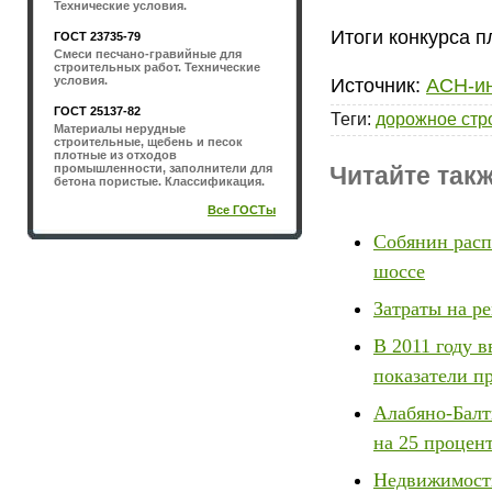
Технические условия.
Итоги конкурса п
ГОСТ 23735-79
Смеси песчано-гравийные для
строительных работ. Технические
условия.
Источник:
АСН-и
ГОСТ 25137-82
Теги
:
дорожное стр
Материалы нерудные
строительные, щебень и песок
плотные из отходов
промышленности, заполнители для
Читайте такж
бетона пористые. Классификация.
Все ГОСТы
Собянин расп
шоссе
Затраты на ре
В 2011 году 
показатели п
Алабяно-Балт
на 25 процен
Недвижимость