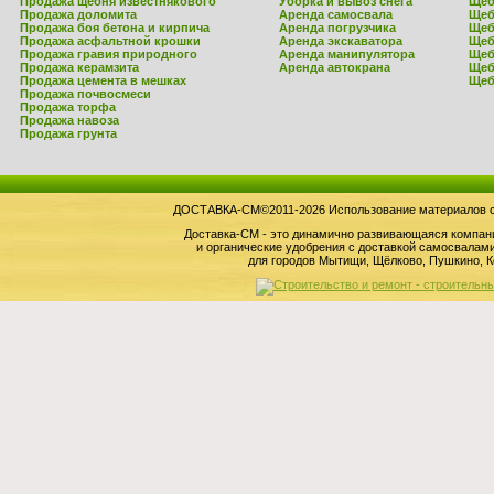
Продажа щебня известнякового
Уборка и вывоз снега
Щеб
Продажа доломита
Аренда самосвала
Щеб
Продажа боя бетона и кирпича
Аренда погрузчика
Щеб
Продажа асфальтной крошки
Аренда экскаватора
Щеб
Продажа гравия природного
Аренда манипулятора
Щеб
Продажа керамзита
Аренда автокрана
Щеб
Продажа цемента в мешках
Щеб
Продажа почвосмеси
Продажа торфа
Продажа навоза
Продажа грунта
ДОСТАВКА-СМ©2011-2026 Использование материалов сай
Доставка-СМ - это динамично развивающаяся компан
и органические удобрения с доставкой самосвала
для городов Мытищи, Щёлково, Пушкино, К