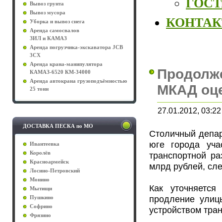
ГОСТы
Вывоз грунта
Вывоз мусора
КОНТА
Уборка и вывоз снега
Аренда самосвалов
ЗИЛ и КАМАЗ
Аренда погрузчика-экскаватора JCB
3CX
Аренда крана-манипулятора
Продолже
КАМАЗ-6520 КМ-34000
Аренда автокрана грузоподъёмностью
МКАД оце
25 тонн
27.01.2012, 03:22
ДОСТАВКА ПЕСКА по МО
Столичный депар
юге города уча
Ивантеевка
Королёв
транспортной ра
Красноармейск
млрд рублей, сле
Лосино-Петровский
Монино
Как уточняется
Мытищи
продление улиц
Пушкино
Софрино
устройством тран
Фрязино