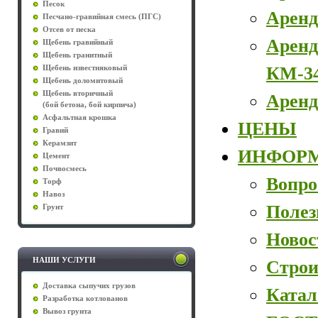
Песок
Аренд
Песчано-гравийная смесь (ПГС)
Отсев от песка
Аренд
Щебень гравийный
Щебень гранитный
КМ-3
Щебень известняковый
Щебень доломитовый
Щебень вторичный
Аренд
(бой бетона, бой кирпича)
Асфальтная крошка
ЦЕНЫ
Гравий
Керамзит
ИНФОР
Цемент
Почвосмесь
Вопро
Торф
Навоз
Полез
Грунт
Новос
НАШИ УСЛУГИ
Строи
Доставка сыпучих грузов
Катал
Разработка котлованов
Вывоз грунта