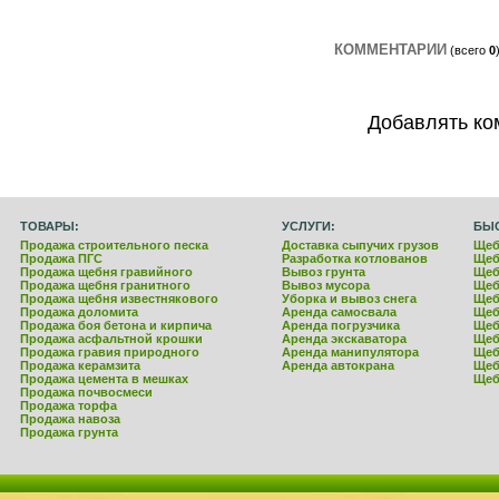
КОММЕНТАРИИ
(всего
0
Добавлять ко
ТОВАРЫ:
УСЛУГИ:
БЫ
Продажа строительного песка
Доставка сыпучих грузов
Щеб
Продажа ПГС
Разработка котлованов
Щеб
Продажа щебня гравийного
Вывоз грунта
Щеб
Продажа щебня гранитного
Вывоз мусора
Щеб
Продажа щебня известнякового
Уборка и вывоз снега
Щеб
Продажа доломита
Аренда самосвала
Щеб
Продажа боя бетона и кирпича
Аренда погрузчика
Щеб
Продажа асфальтной крошки
Аренда экскаватора
Щеб
Продажа гравия природного
Аренда манипулятора
Щеб
Продажа керамзита
Аренда автокрана
Щеб
Продажа цемента в мешках
Щеб
Продажа почвосмеси
Продажа торфа
Продажа навоза
Продажа грунта