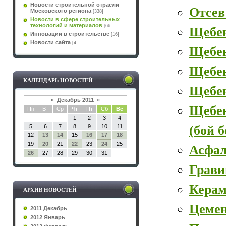
Новости строительной отрасли
Отсев
Московского региона
[338]
Новости в сфере строительных
технологий и материалов
[66]
Щебе
Инновации в строительстве
[16]
Новости сайта
[4]
Щебе
Щебен
КАЛЕНДАРЬ НОВОСТЕЙ
Щебе
«
Декабрь 2011
»
Щебе
Пн
Вт
Ср
Чт
Пт
Сб
Вс
1
2
3
4
(бой 
5
6
7
8
9
10
11
12
13
14
15
16
17
18
19
20
21
22
23
24
25
Асфал
26
27
28
29
30
31
Грави
Керам
АРХИВ НОВОСТЕЙ
Цеме
2011 Декабрь
2012 Январь