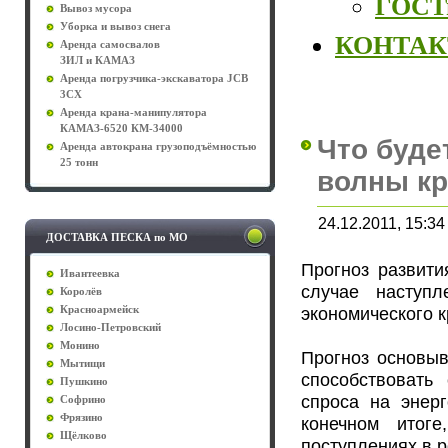
ГОСТы
Вывоз мусора
Уборка и вывоз снега
КОНТА
Аренда самосвалов
ЗИЛ и КАМАЗ
Аренда погрузчика-экскаватора JCB
3CX
Аренда крана-манипулятора
КАМАЗ-6520 КМ-34000
Что буде
Аренда автокрана грузоподъёмностью
25 тонн
волны кр
24.12.2011, 15:34
ДОСТАВКА ПЕСКА по МО
Прогноз развити
Ивантеевка
случае наступ
Королёв
экономического к
Красноармейск
Лосино-Петровский
Монино
Прогноз основыв
Мытищи
способствовать
Пушкино
спроса на энер
Софрино
Фрязино
конечном итог
Щёлково
поступлениях в р