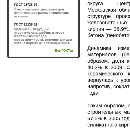
округа — Цент
ГОСТ 23735-79
Московская обла
Смеси песчано-гравийные для
строительных работ. Технические
структуре прои
условия.
железобетонных
ГОСТ 25137-82
кирпич — 36,9%,
Материалы нерудные
строительные, щебень и песок
бетона (пенобето
плотные из отходов
промышленности, заполнители для
бетона пористые. Классификация.
Динамика изме
Все ГОСТы
материалов (б
образом: доля к
40,2% в 2009. 
керамического 
вернулась к уро
напротив, сокра
года.
Таким образом, 
строительных ма
67,5% в 2005 го
силикатного кирп