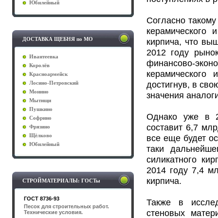
Юбилейный
Согласно такому
керамического и
ДОСТАВКА ЩЕБНЯ по МО
кирпича, что вы
2012 году рыно
Ивантеевка
финансово-эк
Королёв
керамического 
Красноармейск
достигнув, в сво
Лосино-Петровский
Монино
значения аналоги
Мытищи
Пушкино
Однако уже в 2
Софрино
составит 6,7 мл
Фрязино
Щёлково
все еще будет ос
Юбилейный
таки дальнейше
силикатного кир
2014 году 7,4 м
кирпича.
СТРОЙМАТЕРИАЛЫ: ГОСТы
ГОСТ 8736-93
Также в исслед
Песок для строительных работ.
стеновых матер
Технические условия.