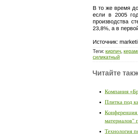
В то же время до
если в 2005 го
производства ст
23,8%, а в перво
Источник: marketi
Теги
:
кирпич
,
керам
силикатный
Читайте такж
Компания «Бр
Плитка под к
Конференция 
материалов" 
Технология п