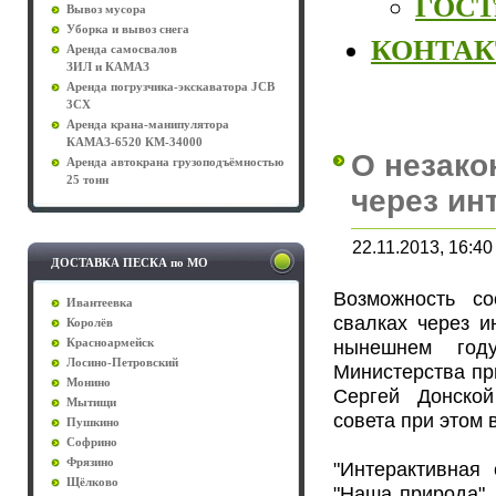
ГОСТы
Вывоз мусора
Уборка и вывоз снега
КОНТА
Аренда самосвалов
ЗИЛ и КАМАЗ
Аренда погрузчика-экскаватора JCB
3CX
Аренда крана-манипулятора
КАМАЗ-6520 КМ-34000
О незако
Аренда автокрана грузоподъёмностью
25 тонн
через ин
22.11.2013, 16:40
ДОСТАВКА ПЕСКА по МО
Возможность с
Ивантеевка
свалках через и
Королёв
нынешнем год
Красноармейск
Лосино-Петровский
Министерства пр
Монино
Сергей Донско
Мытищи
совета при этом 
Пушкино
Софрино
Фрязино
"Интерактивная
Щёлково
"Наша природа",