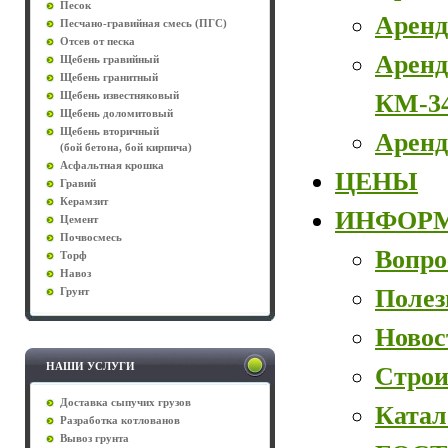
Песок
Аренд
Песчано-гравийная смесь (ПГС)
Отсев от песка
Аренд
Щебень гравийный
Щебень гранитный
КМ-3
Щебень известняковый
Щебень доломитовый
Щебень вторичный
Аренд
(бой бетона, бой кирпича)
Асфальтная крошка
ЦЕНЫ
Гравий
Керамзит
ИНФОР
Цемент
Почвосмесь
Вопро
Торф
Навоз
Полез
Грунт
Новос
НАШИ УСЛУГИ
Строи
Доставка сыпучих грузов
Катал
Разработка котлованов
Вывоз грунта