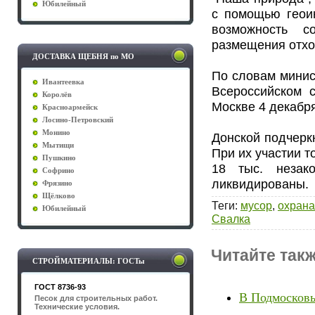
Юбилейный
с помощью геои
возможность с
размещения отход
ДОСТАВКА ЩЕБНЯ по МО
По словам минис
Ивантеевка
Всероссийском 
Королёв
Москве 4 декабря
Красноармейск
Лосино-Петровский
Монино
Донской подчерк
Мытищи
При их участии т
Пушкино
18 тыс. незак
Софрино
ликвидированы.
Фрязино
Щёлково
Теги
:
мусор
,
охран
Юбилейный
Свалка
Читайте такж
СТРОЙМАТЕРИАЛЫ: ГОСТы
ГОСТ 8736-93
В Подмосковь
Песок для строительных работ.
Технические условия.