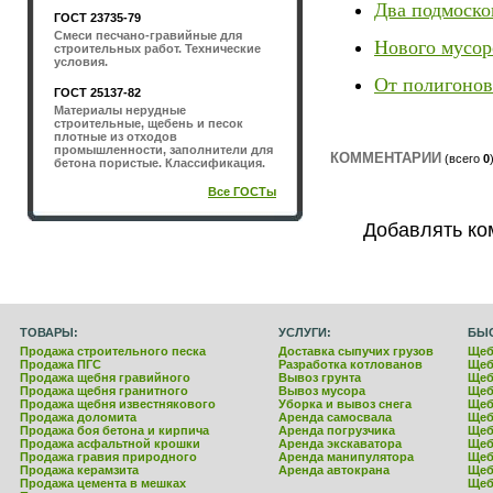
Два подмоско
ГОСТ 23735-79
Смеси песчано-гравийные для
Нового мусор
строительных работ. Технические
условия.
От полигонов
ГОСТ 25137-82
Материалы нерудные
строительные, щебень и песок
плотные из отходов
промышленности, заполнители для
КОММЕНТАРИИ
(всего
0
бетона пористые. Классификация.
Все ГОСТы
Добавлять ко
ТОВАРЫ:
УСЛУГИ:
БЫ
Продажа строительного песка
Доставка сыпучих грузов
Щеб
Продажа ПГС
Разработка котлованов
Щеб
Продажа щебня гравийного
Вывоз грунта
Щеб
Продажа щебня гранитного
Вывоз мусора
Щеб
Продажа щебня известнякового
Уборка и вывоз снега
Щеб
Продажа доломита
Аренда самосвала
Щеб
Продажа боя бетона и кирпича
Аренда погрузчика
Щеб
Продажа асфальтной крошки
Аренда экскаватора
Щеб
Продажа гравия природного
Аренда манипулятора
Щеб
Продажа керамзита
Аренда автокрана
Щеб
Продажа цемента в мешках
Щеб