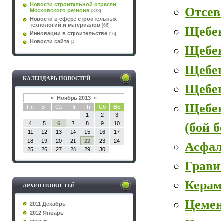
Новости строительной отрасли
Отсев
Московского региона
[338]
Новости в сфере строительных
технологий и материалов
[66]
Щебе
Инновации в строительстве
[16]
Новости сайта
[4]
Щебе
Щебен
КАЛЕНДАРЬ НОВОСТЕЙ
Щебе
«
Ноябрь 2013
»
Щебе
Пн
Вт
Ср
Чт
Пт
Сб
Вс
1
2
3
(бой 
4
5
6
7
8
9
10
11
12
13
14
15
16
17
18
19
20
21
22
23
24
Асфал
25
26
27
28
29
30
Грави
Керам
АРХИВ НОВОСТЕЙ
Цеме
2011 Декабрь
2012 Январь