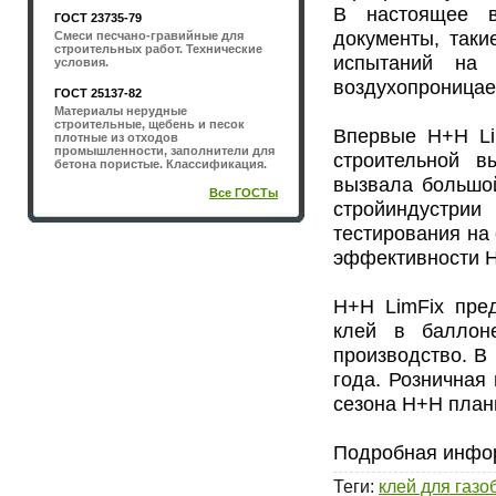
В настоящее в
ГОСТ 23735-79
документы, таки
Смеси песчано-гравийные для
строительных работ. Технические
испытаний на о
условия.
воздухопроницае
ГОСТ 25137-82
Материалы нерудные
строительные, щебень и песок
Впервые Н+Н Li
плотные из отходов
промышленности, заполнители для
строительной в
бетона пористые. Классификация.
вызвала большой
Все ГОСТы
стройиндустрии
тестирования на
эффективности Н
Н+Н LimFix пре
клей в баллон
производство. В
года. Розничная 
сезона Н+Н план
Подробная инфор
Теги
:
клей для газо