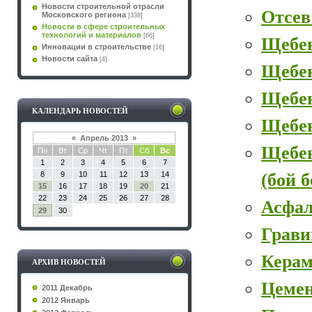
Новости строительной отрасли
Отсев
Московского региона
[338]
Новости в сфере строительных
технологий и материалов
[66]
Щебе
Инновации в строительстве
[16]
Новости сайта
[4]
Щебе
Щебен
КАЛЕНДАРЬ НОВОСТЕЙ
Щебе
«
Апрель 2013
»
Щебе
Пн
Вт
Ср
Чт
Пт
Сб
Вс
1
2
3
4
5
6
7
(бой 
8
9
10
11
12
13
14
15
16
17
18
19
20
21
22
23
24
25
26
27
28
Асфал
29
30
Грави
Керам
АРХИВ НОВОСТЕЙ
Цеме
2011 Декабрь
2012 Январь