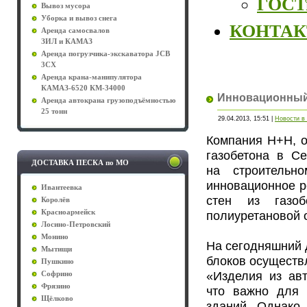
ГОСТы
Вывоз мусора
Уборка и вывоз снега
КОНТА
Аренда самосвалов
ЗИЛ и КАМАЗ
Аренда погрузчика-экскаватора JCB
3CX
Аренда крана-манипулятора
КАМАЗ-6520 КМ-34000
Инновационный 
Аренда автокрана грузоподъёмностью
25 тонн
29.04.2013, 15:51 |
Новости в
Компания Н+Н, о
газобетона в Се
ДОСТАВКА ПЕСКА по МО
на строительн
инновационное р
Ивантеевка
стен из газо
Королёв
Красноармейск
полиуретановой 
Лосино-Петровский
Монино
На сегодняшний д
Мытищи
блоков осуществ
Пушкино
«Изделия из авт
Софрино
Фрязино
что важно для 
Щёлково
зданий. Однако