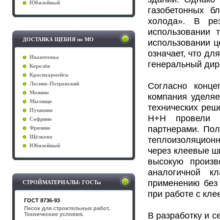
Юбилейный
газобетонных б
холода». В рез
использовании 
ДОСТАВКА ЩЕБНЯ по МО
использовании ц
означает, что дл
Ивантеевка
генеральный ди
Королёв
Красноармейск
Согласно конце
Лосино-Петровский
Монино
компания уделяе
Мытищи
технических реш
Пушкино
Н+Н провели р
Софрино
партнерами. Пол
Фрязино
Щёлково
теплоизоляцион
Юбилейный
через клеевые ш
высокую произв
аналогичной к
применению без 
СТРОЙМАТЕРИАЛЫ: ГОСТы
при работе с кле
ГОСТ 8736-93
Песок для строительных работ.
В разработку и 
Технические условия.