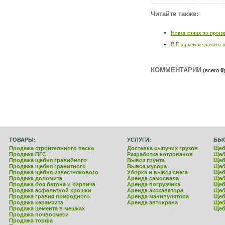
Читайте также:
Новая линия по произ
В Егорьевске начато 
КОММЕНТАРИИ
(всего
0
ТОВАРЫ:
УСЛУГИ:
БЫ
Продажа строительного песка
Доставка сыпучих грузов
Щеб
Продажа ПГС
Разработка котлованов
Щеб
Продажа щебня гравийного
Вывоз грунта
Щеб
Продажа щебня гранитного
Вывоз мусора
Щеб
Продажа щебня известнякового
Уборка и вывоз снега
Щеб
Продажа доломита
Аренда самосвала
Щеб
Продажа боя бетона и кирпича
Аренда погрузчика
Щеб
Продажа асфальтной крошки
Аренда экскаватора
Щеб
Продажа гравия природного
Аренда манипулятора
Щеб
Продажа керамзита
Аренда автокрана
Щеб
Продажа цемента в мешках
Щеб
Продажа почвосмеси
Продажа торфа