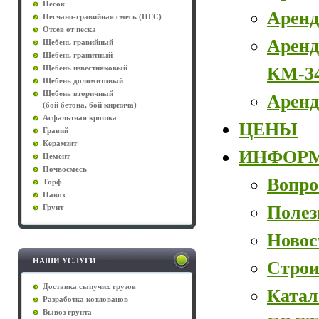
Песок
Аренд
Песчано-гравийная смесь (ПГС)
Отсев от песка
Аренд
Щебень гравийный
Щебень гранитный
КМ-3
Щебень известняковый
Щебень доломитовый
Щебень вторичный
Аренд
(бой бетона, бой кирпича)
Асфальтная крошка
ЦЕНЫ
Гравий
Керамзит
ИНФОР
Цемент
Почвосмесь
Вопро
Торф
Навоз
Полез
Грунт
Новос
НАШИ УСЛУГИ
Строи
Доставка сыпучих грузов
Катал
Разработка котлованов
Вывоз грунта