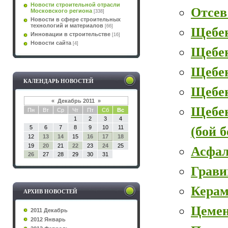
Новости строительной отрасли
Отсев
Московского региона
[338]
Новости в сфере строительных
технологий и материалов
[66]
Щебе
Инновации в строительстве
[16]
Новости сайта
[4]
Щебе
Щебен
КАЛЕНДАРЬ НОВОСТЕЙ
Щебе
«
Декабрь 2011
»
Щебе
Пн
Вт
Ср
Чт
Пт
Сб
Вс
1
2
3
4
(бой 
5
6
7
8
9
10
11
12
13
14
15
16
17
18
19
20
21
22
23
24
25
Асфал
26
27
28
29
30
31
Грави
Керам
АРХИВ НОВОСТЕЙ
Цеме
2011 Декабрь
2012 Январь