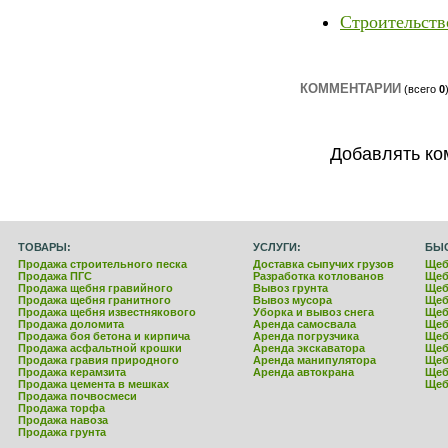
Строительств
КОММЕНТАРИИ
(всего
0
Добавлять ко
ТОВАРЫ:
УСЛУГИ:
БЫ
Продажа строительного песка
Доставка сыпучих грузов
Щеб
Продажа ПГС
Разработка котлованов
Щеб
Продажа щебня гравийного
Вывоз грунта
Щеб
Продажа щебня гранитного
Вывоз мусора
Щеб
Продажа щебня известнякового
Уборка и вывоз снега
Щеб
Продажа доломита
Аренда самосвала
Щеб
Продажа боя бетона и кирпича
Аренда погрузчика
Щеб
Продажа асфальтной крошки
Аренда экскаватора
Щеб
Продажа гравия природного
Аренда манипулятора
Щеб
Продажа керамзита
Аренда автокрана
Щеб
Продажа цемента в мешках
Щеб
Продажа почвосмеси
Продажа торфа
Продажа навоза
Продажа грунта