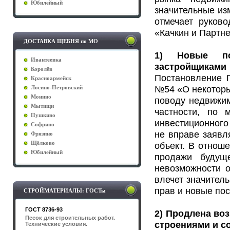
Юбилейный
значительные из
отмечает руков
«Качкин и Партн
ДОСТАВКА ЩЕБНЯ по МО
1) Новые по
Ивантеевка
застройщиками
Королёв
Постановление 
Красноармейск
№54 «О некоторы
Лосино-Петровский
Монино
поводу недвижим
Мытищи
частности, по 
Пушкино
инвестиционного
Софрино
не вправе заявл
Фрязино
Щёлково
объект. В отнош
Юбилейный
продажи будуще
невозможности 
влечет значител
прав и новые по
СТРОЙМАТЕРИАЛЫ: ГОСТы
ГОСТ 8736-93
2) Продлена во
Песок для строительных работ.
строениями и с
Технические условия.