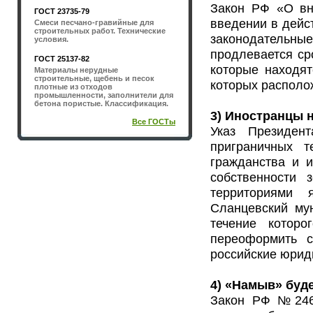
Закон РФ «О вн
ГОСТ 23735-79
введении в дейс
Смеси песчано-гравийные для
строительных работ. Технические
законодательн
условия.
продлевается ср
ГОСТ 25137-82
которые находят
Материалы нерудные
строительные, щебень и песок
которых располо
плотные из отходов
промышленности, заполнители для
бетона пористые. Классификация.
3) Иностранцы 
Все ГОСТы
Указ Президе
приграничных т
гражданства и 
собственности 
территориями 
Сланцевский мун
течение котор
переоформить с
российские юрид
4) «Намыв» буд
Закон РФ №246-