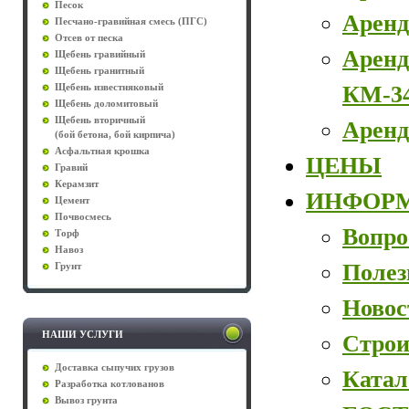
Песок
Аренд
Песчано-гравийная смесь (ПГС)
Отсев от песка
Аренд
Щебень гравийный
Щебень гранитный
КМ-3
Щебень известняковый
Щебень доломитовый
Щебень вторичный
Аренд
(бой бетона, бой кирпича)
Асфальтная крошка
ЦЕНЫ
Гравий
Керамзит
ИНФОР
Цемент
Почвосмесь
Вопро
Торф
Навоз
Полез
Грунт
Новос
НАШИ УСЛУГИ
Строи
Доставка сыпучих грузов
Катал
Разработка котлованов
Вывоз грунта