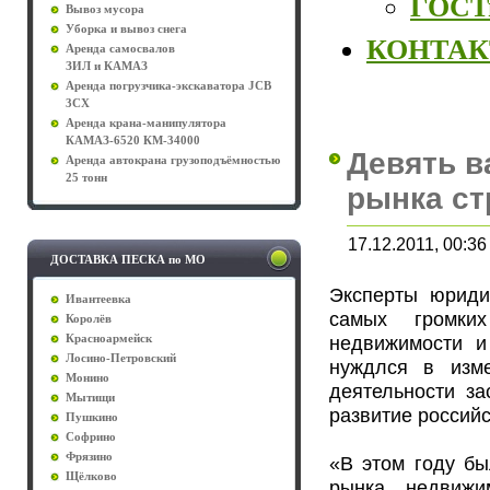
ГОСТы
Вывоз мусора
Уборка и вывоз снега
КОНТА
Аренда самосвалов
ЗИЛ и КАМАЗ
Аренда погрузчика-экскаватора JCB
3CX
Аренда крана-манипулятора
КАМАЗ-6520 КМ-34000
Девять в
Аренда автокрана грузоподъёмностью
25 тонн
рынка ст
17.12.2011, 00:36
ДОСТАВКА ПЕСКА по МО
Эксперты юриди
Ивантеевка
самых громки
Королёв
недвижимости и
Красноармейск
Лосино-Петровский
нуждлся в изме
Монино
деятельности за
Мытищи
развитие россий
Пушкино
Софрино
Фрязино
«В этом году бы
Щёлково
рынка недвижи