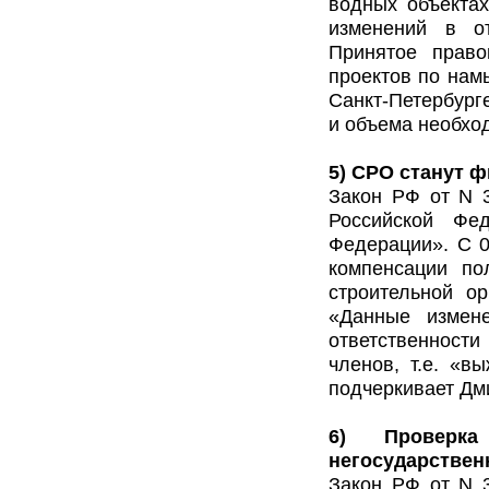
водных объектах
изменений в от
Принятое право
проектов по нам
Санкт-Петербург
и объема необхо
5) СРО станут 
Закон РФ от N 
Российской Фе
Федерации». С 0
компенсации по
строительной о
«Данные измене
ответственности
членов, т.е. «в
подчеркивает Дм
6) Проверка
негосударствен
Закон РФ от N 