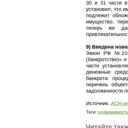
30 и 31 части в
установил, что 
подлежит облож
имущество, пер
теперь же да
привлекательнос
9) Введена нов
Закон РФ №210
(банкротстве)» 
части установле
денежные средс
банкрота проце
перечень объек
задолженности п
Источник:
АСН-и
Теги
:
недвижимост
Читайте такж