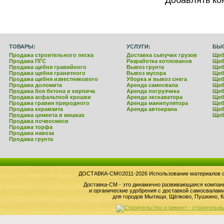
ТОВАРЫ:
УСЛУГИ:
БЫ
Продажа строительного песка
Доставка сыпучих грузов
Щеб
Продажа ПГС
Разработка котлованов
Щеб
Продажа щебня гравийного
Вывоз грунта
Щеб
Продажа щебня гранитного
Вывоз мусора
Щеб
Продажа щебня известнякового
Уборка и вывоз снега
Щеб
Продажа доломита
Аренда самосвала
Щеб
Продажа боя бетона и кирпича
Аренда погрузчика
Щеб
Продажа асфальтной крошки
Аренда экскаватора
Щеб
Продажа гравия природного
Аренда манипулятора
Щеб
Продажа керамзита
Аренда автокрана
Щеб
Продажа цемента в мешках
Щеб
Продажа почвосмеси
Продажа торфа
Продажа навоза
Продажа грунта
ДОСТАВКА-СМ©2011-2026 Использование материалов сай
Доставка-СМ - это динамично развивающаяся компан
и органические удобрения с доставкой самосвала
для городов Мытищи, Щёлково, Пушкино, К