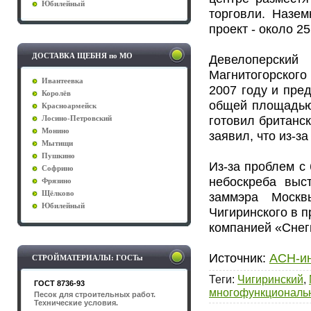
Юбилейный
торговли. Назем
проект - около 2
ДОСТАВКА ЩЕБНЯ по МО
Девелоперский
Магнитогорского
Ивантеевка
2007 году и пре
Королёв
общей площадью 
Красноармейск
готовил британс
Лосино-Петровский
Монино
заявил, что из-з
Мытищи
Пушкино
Из-за проблем с
Софрино
небоскреба выс
Фрязино
Щёлково
заммэра Москв
Юбилейный
Чигиринского в 
компанией «Снег
Источник:
АСН-и
СТРОЙМАТЕРИАЛЫ: ГОСТы
Теги
:
Чигиринский
,
ГОСТ 8736-93
многофункциональ
Песок для строительных работ.
Технические условия.