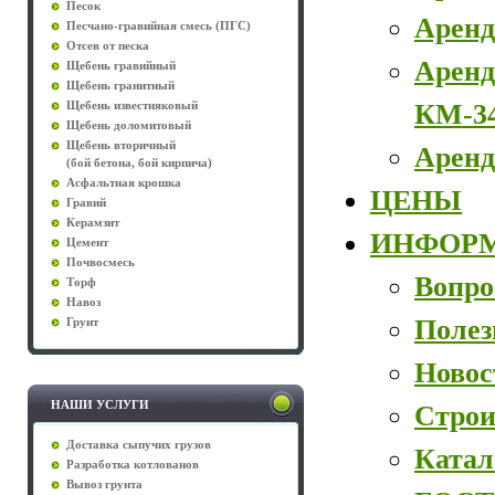
Песок
Аренд
Песчано-гравийная смесь (ПГС)
Отсев от песка
Аренд
Щебень гравийный
Щебень гранитный
КМ-3
Щебень известняковый
Щебень доломитовый
Щебень вторичный
Аренд
(бой бетона, бой кирпича)
Асфальтная крошка
ЦЕНЫ
Гравий
Керамзит
ИНФОР
Цемент
Почвосмесь
Вопро
Торф
Навоз
Полез
Грунт
Новос
НАШИ УСЛУГИ
Строи
Доставка сыпучих грузов
Катал
Разработка котлованов
Вывоз грунта