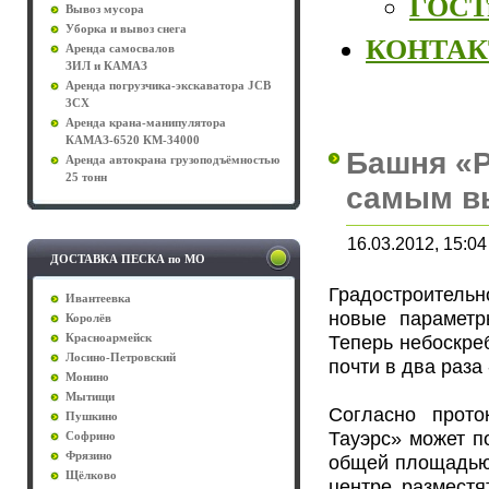
ГОСТы
Вывоз мусора
Уборка и вывоз снега
КОНТА
Аренда самосвалов
ЗИЛ и КАМАЗ
Аренда погрузчика-экскаватора JCB
3CX
Аренда крана-манипулятора
КАМАЗ-6520 КМ-34000
Башня «Р
Аренда автокрана грузоподъёмностью
25 тонн
самым в
16.03.2012, 15:04
ДОСТАВКА ПЕСКА по МО
Градостроитель
Ивантеевка
новые параметр
Королёв
Теперь небоскре
Красноармейск
Лосино-Петровский
почти в два раза 
Монино
Мытищи
Согласно прото
Пушкино
Тауэрс» может п
Софрино
Фрязино
общей площадью 
Щёлково
центре разместя