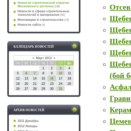
Новости строительной отрасли
Отсев
Московского региона
[338]
Новости в сфере строительных
технологий и материалов
[66]
Щебе
Инновации в строительстве
[16]
Новости сайта
[4]
Щебе
Щебен
КАЛЕНДАРЬ НОВОСТЕЙ
Щебе
«
Март 2012
»
Щебе
Пн
Вт
Ср
Чт
Пт
Сб
Вс
1
2
3
4
(бой 
5
6
7
8
9
10
11
12
13
14
15
16
17
18
19
20
21
22
23
24
25
Асфал
26
27
28
29
30
31
Грави
Керам
АРХИВ НОВОСТЕЙ
Цеме
2011 Декабрь
2012 Январь