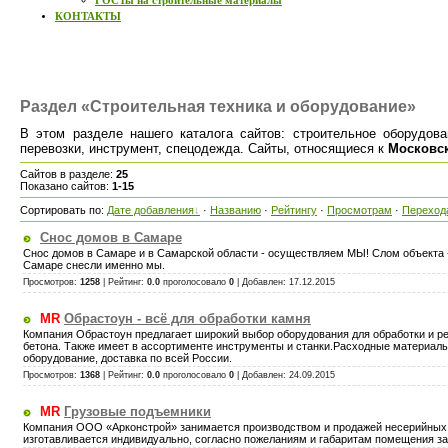
ГОСТы на строительные материалы
КОНТАКТЫ
Раздел «Строительная техника и оборудование»
В этом разделе нашего каталога сайтов: строительное оборудован
перевозки, инструмент, спецодежда. Сайты, относящиеся к
Московс
Сайтов в разделе
:
25
Показано сайтов
:
1-15
Сортировать по
:
Дате добавления
·
Названию
·
Рейтингу
·
Просмотрам
·
Переход
Снос домов в Самаре
Снос домов в Самаре и в Самарской области - осуществляем МЫ! Слом объекта -
Самаре снесли именно мы.
Просмотров:
1258
|
Рейтинг
:
0.0
проголосовало
0
| Добавлен:
17.12.2015
MR
Обрастоун - всё для обработки камня
Компания Обрастоун предлагает широкий выбор оборудования для обработки и рез
бетона. Также имеет в ассортименте инструменты и станки.Расходные материал
оборудование, доставка по всей России.
Просмотров:
1368
|
Рейтинг
:
0.0
проголосовало
0
| Добавлен:
24.09.2015
MR
Грузовые подъемники
Компания ООО «Арконстрой» занимается производством и продажей несерийных 
изготавливается индивидуально, согласно пожеланиям и габаритам помещения за