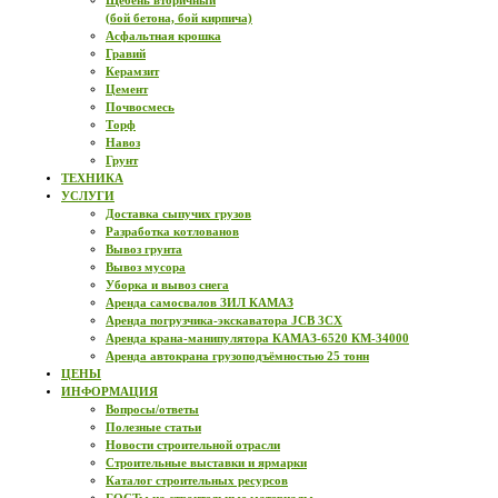
Щебень вторичный
(бой бетона, бой кирпича)
Асфальтная крошка
Гравий
Керамзит
Цемент
Почвосмесь
Торф
Навоз
Грунт
ТЕХНИКА
УСЛУГИ
Доставка сыпучих грузов
Разработка котлованов
Вывоз грунта
Вывоз мусора
Уборка и вывоз снега
Аренда самосвалов ЗИЛ КАМАЗ
Аренда погрузчика-экскаватора JCB 3CX
Аренда крана-манипулятора КАМАЗ-6520 КМ-34000
Аренда автокрана грузоподъёмностью 25 тонн
ЦЕНЫ
ИНФОРМАЦИЯ
Вопросы/ответы
Полезные статьи
Новости строительной отрасли
Строительные выставки и ярмарки
Каталог строительных ресурсов