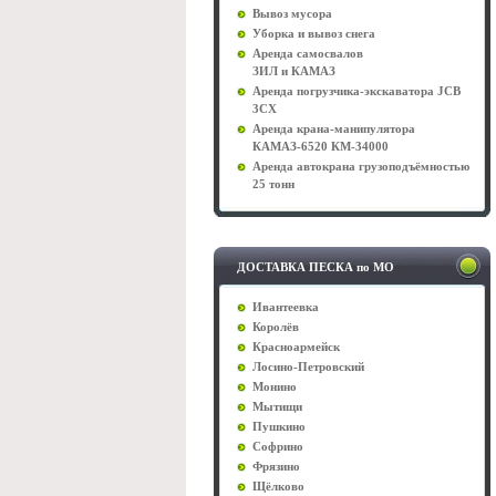
Вывоз мусора
Уборка и вывоз снега
Аренда самосвалов
ЗИЛ и КАМАЗ
Аренда погрузчика-экскаватора JCB
3CX
Аренда крана-манипулятора
КАМАЗ-6520 КМ-34000
Аренда автокрана грузоподъёмностью
25 тонн
ДОСТАВКА ПЕСКА по МО
Ивантеевка
Королёв
Красноармейск
Лосино-Петровский
Монино
Мытищи
Пушкино
Софрино
Фрязино
Щёлково