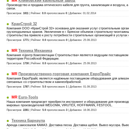
MR
Климовский кабельный завод
Производство и продажа оптического кабеля для грунта, канализации и воздуха, 
связи.
Просмотров:
1811
|
Рейтинг
:
0.0
проголосовало
0
| Добавлен:
01.02.2014
КранСтрой 32
Компания ООО «КранСтрой 32» основана для оказания услуг строительным орган
грузоподъемных кранов. Увеличение в г. Брянске объемов строительно–монтажны
строительства привело к росту потребности строительных организаций в услугах
Просмотров:
1771
|
Рейтинг
:
0.0
проголосовало
0
| Добавлен:
25.09.2013
MR
Техника Механика
Компания «Центр Комплектации Строительства» является ведущим поставщиком 
территории Российской Федерации.
Просмотров:
1730
|
Рейтинг
:
0.0
проголосовало
0
| Добавлен:
25.09.2013
MR
Производственно-торговая компания ЕвроПрайс
Компания ЕвроПрайс является надёжным поставщиком оборудования для алмазной 
связанных со строительством и камнеобработкой.
Просмотров:
1787
|
Рейтинг
:
5.0
проголосовало
1
| Добавлен:
01.09.2013
MR
Euro-Tools
Наша компания предлагает приобрести инструмент и оборудование для производ
мировых производителей WEGOMA, VIRUTEX, HOFFMANN, FESTOOL.
Просмотров:
2281
|
Рейтинг
:
5.0
проголосовало
3
| Добавлен:
16.06.2013
Техника Барнаула
Аренда самосвалов КАМАЗ. Доставка песка. Доставка щебня. Вывоз мусора. Вывоз