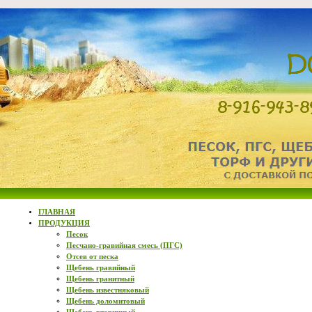
ГЛАВНАЯ
ПРОДУКЦИЯ
Песок
Песчано-гравийная смесь (ПГС)
Отсев от песка
Щебень гравийный
Щебень гранитный
Щебень известняковый
Щебень доломитовый