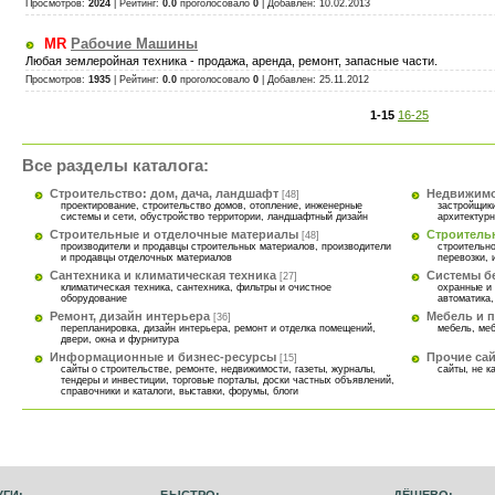
Просмотров:
2024
|
Рейтинг
:
0.0
проголосовало
0
| Добавлен:
10.02.2013
MR
Рабочие Машины
Любая землеройная техника - продажа, аренда, ремонт, запасные части.
Просмотров:
1935
|
Рейтинг
:
0.0
проголосовало
0
| Добавлен:
25.11.2012
1-15
16-25
Все разделы каталога:
Cтроительство: дом, дача, ландшафт
Недвижимо
[48]
проектирование, строительство домов, отопление, инженерные
застройщики
системы и сети, обустройство территории, ландшафтный дизайн
архитектур
Строительные и отделочные материалы
Строитель
[48]
производители и продавцы строительных материалов, производители
строительно
и продавцы отделочных материалов
перевозки, 
Сантехника и климатическая техника
Системы б
[27]
климатическая техника, сантехника, фильтры и очистное
охранные и 
оборудование
автоматика
Ремонт, дизайн интерьера
Мебель и 
[36]
перепланировка, дизайн интерьера, ремонт и отделка помещений,
мебель, ме
двери, окна и фурнитура
Информационные и бизнес-ресурсы
Прочие са
[15]
cайты о строительстве, ремонте, недвижимости, газеты, журналы,
сайты, не 
тендеры и инвестиции, торговые порталы, доски частных объявлений,
справочники и каталоги, выставки, форумы, блоги