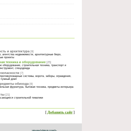
сть и архитектура
[9]
, агентства недвижимости, архитектурные бюро,
ные проекты
ная техника и оборудование
[25]
е оборудование, строительная техника, транспорт и
инструмент, спецодежда
езопасности
[7]
противопожарные системы, ворота, заборы, ограждения,
, «умный дом»
предметы обихода
[9]
бельная фурнитура, бытовая техника, предметы интерьера
йты
[21]
касающиеся строительной тематики
[
Добавить сайт
]