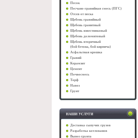
Песок
Песчано-гравийная смесь (ПГС)
Отсев от песка
Щебень гравийный
Щебень гранитный
Щебень известняковый
Щебень доломитовый
Щебень вторичный
(бой бетона, бой кирпича)
Асфальтная крошка
Гравий
Керамзит
Цемент
Почвосмесь
Торф
Навоз
Грунт
НАШИ УСЛУГИ
Доставка сыпучих грузов
Разработка котлованов
Вывоз грунта