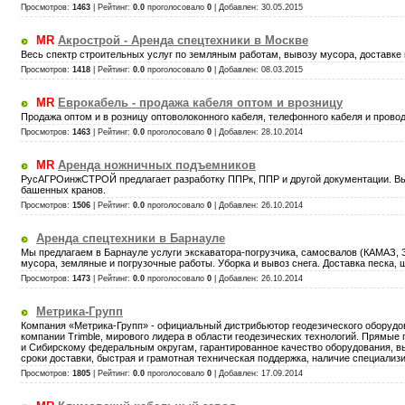
Просмотров:
1463
|
Рейтинг
:
0.0
проголосовало
0
| Добавлен:
30.05.2015
MR
Акрострой - Аренда спецтехники в Москве
Весь спектр строительных услуг по земляным работам, вывозу мусора, доставке 
Просмотров:
1418
|
Рейтинг
:
0.0
проголосовало
0
| Добавлен:
08.03.2015
MR
Еврокабель - продажа кабеля оптом и врозницу
Продажа оптом и в розницу оптоволоконного кабеля, телефонного кабеля и провод
Просмотров:
1463
|
Рейтинг
:
0.0
проголосовало
0
| Добавлен:
28.10.2014
MR
Аренда ножничных подъемников
РусАГРОинжСТРОЙ предлагает разработку ППРк, ППР и другой документации. Вып
башенных кранов.
Просмотров:
1506
|
Рейтинг
:
0.0
проголосовало
0
| Добавлен:
26.10.2014
Аренда спецтехники в Барнауле
Мы предлагаем в Барнауле услуги экскаватора-погрузчика, самосвалов (КАМАЗ, З
мусора, земляные и погрузочные работы. Уборка и вывоз снега. Доставка песка, 
Просмотров:
1473
|
Рейтинг
:
0.0
проголосовало
0
| Добавлен:
26.10.2014
Метрика-Групп
Компания «Метрика-Групп» - официальный дистрибьютор геодезического оборудова
компании Trimble, мирового лидера в области геодезических технологий. Прямые 
и Сибирскому федеральным округам, гарантированное качество оборудования, 
сроки доставки, быстрая и грамотная техническая поддержка, наличие специализ
Просмотров:
1805
|
Рейтинг
:
0.0
проголосовало
0
| Добавлен:
17.09.2014