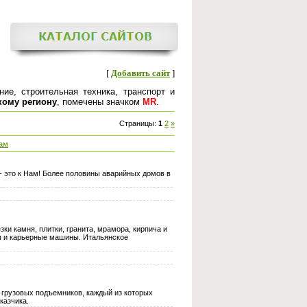
[
Добавить сайт
]
ие, строительная техника, транспорт и
кому региону
, помечены значком
MR
.
Страницы
:
1
2
»
ам
 это к Нам! Более половины аварийных домов в
ки камня, плитки, гранита, мрамора, кирпича и
ы и карьерные машины. Итальянское
грузовых подъемников, каждый из которых
казчика.