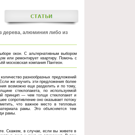
з дерева, алюминия либо из
выборе окон. С альтернативным выбором
дом или ремонтирует квартиру. Помочь с
ьёй московская компания Пантеон.
 количество разнообразных предложений
 Если же изучить эти предложения более
ения возможно еще разделить и по тому,
лщине стеклопакета, по используемой
ий принцип — чем толще стеклопакет и
ьшее сопротивление оно оказывает потоку
аметить, что важное место в тепловых
 материала рамы. Это объясняется тем
ди рамы.
ете. Скажем, в случае, если вы живете в