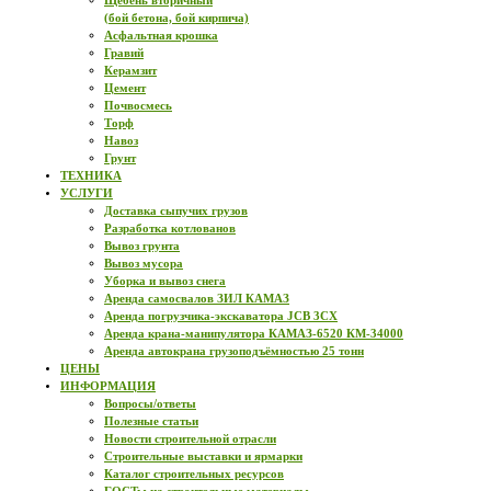
Щебень вторичный
(бой бетона, бой кирпича)
Асфальтная крошка
Гравий
Керамзит
Цемент
Почвосмесь
Торф
Навоз
Грунт
ТЕХНИКА
УСЛУГИ
Доставка сыпучих грузов
Разработка котлованов
Вывоз грунта
Вывоз мусора
Уборка и вывоз снега
Аренда самосвалов ЗИЛ КАМАЗ
Аренда погрузчика-экскаватора JCB 3CX
Аренда крана-манипулятора КАМАЗ-6520 КМ-34000
Аренда автокрана грузоподъёмностью 25 тонн
ЦЕНЫ
ИНФОРМАЦИЯ
Вопросы/ответы
Полезные статьи
Новости строительной отрасли
Строительные выставки и ярмарки
Каталог строительных ресурсов