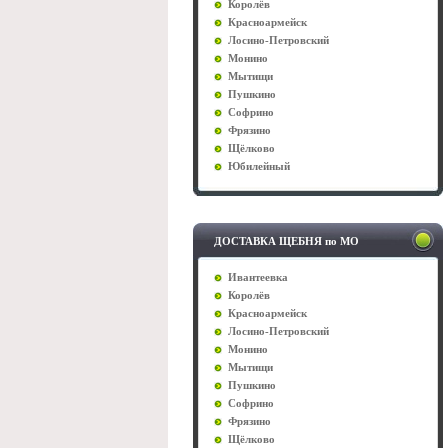
Королёв
Красноармейск
Лосино-Петровский
Монино
Мытищи
Пушкино
Софрино
Фрязино
Щёлково
Юбилейный
ДОСТАВКА ЩЕБНЯ по МО
Ивантеевка
Королёв
Красноармейск
Лосино-Петровский
Монино
Мытищи
Пушкино
Софрино
Фрязино
Щёлково