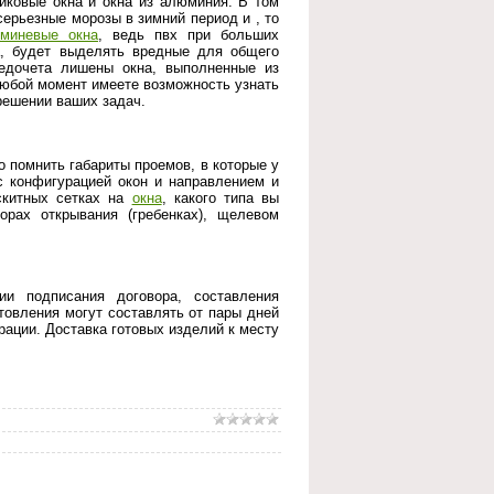
иковые окна и окна из алюминия. В том
серьезные морозы в зимний период и , то
миневые окна
, ведь пвх при больших
а, будет выделять вредные для общего
недочета лишены окна, выполненные из
юбой момент имеете возможность узнать
решении ваших задач.
о помнить габариты проемов, в которые у
с конфигурацией окон и направлением и
скитных сетках на
окна
, какого типа вы
орах открывания (гребенках), щелевом
ии подписания договора, составления
отовления могут составлять от пары дней
рации. Доставка готовых изделий к месту