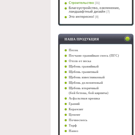
Строительство
[31]
Благоустройство, озеленение,
ландшафтный дизайн
[7]
Это интересно!
[8]
НАША ПРОДУКЦИЯ
Песок
Песчано-гравийная смесь (ПГС)
Отсев от песка
Щебень гравийный
Щебень гранитный
Щебень известняковый
Щебень доломитовый
Щебень вторичный
(бой бетона, бой кирпича)
Асфальтная крошка
Гравий
Керамзит
Цемент
Почвосмесь
Торф
Навоз