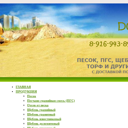
ГЛАВНАЯ
ПРОДУКЦИЯ
Песок
Песчано-гравийная смесь (ПГС)
Отсев от песка
Щебень гравийный
Щебень гранитный
Щебень известняковый
Щебень доломитовый