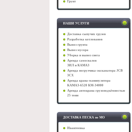
Грунт
НАШИ УСЛУГИ
Доставка сыпучих грузов
Разработка котлованов
Вывоз грунта
Вывоз мусора
Уборка и вывоз снега
Аренда самосвалов
ЗИЛ и КАМАЗ
Аренда погрузчика-экскаватора JCB
3CX
Аренда крана-манипулятора
КАМАЗ-6520 КМ-34000
Аренда автокрана грузоподъёмностью
25 тонн
ДОСТАВКА ПЕСКА по МО
Ивантеевка