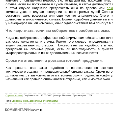
климате с повышенной влажностью, тогда для вас подходят пласт
случае, если вы проживаете в сухом климате, в каком доминируют 
в этом случае надежнее предпочесть окна из дерева или
алю
температурах, в случае попадании на него прямых лучей Солнц
состояния хим. вещества или еще кое-что аналогичное. Этого 
древесины и алюминиевого сплава. Более подробные данные вы в л
у менеджеров нашей компании, они с удовольствием вам помогут в 
Что надо знать, если вы собираетесь приобретать окна.
Когда вы собираетесь в офис оконной фирмы, вам обязательно точн
вас есть желание купить окна. Кроме того следует определиться 
видом открывания их створок. Присутствует ли надобность в мо
предпочли бы оконные ручки, есть ли необходимость в фиксат
микропроветривании и иных дополнительных возможностях.
Сроки изготовления и доставка готовой продукции.
Как правило, ваш заказ подаётся в изготовление по окончан
технического задания и предварительной оплаты заказа. Сроки изг
до пары мес., в зависимости от материала окон и трудности конфигу
назначения как правило оплачивается отдельно, как и монтаж окон.
Строительство
| Опубликовано: 29.05.2015 |
Автор
: Пантеон |
Просмотров
: 1768
Теги
:
Евроокна
,
окна
,
деревянные стеклопакеты
КОММЕНТАРИИ
(всего
0
)