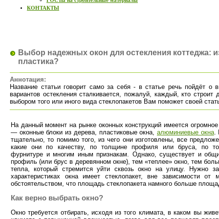
ГОСТы на строительные материалы
КОНТАКТЫ
Выбор надежных окон для остекления коттеджа: и
пластика?
Аннотация:
Название статьи говорит само за себя - в статье речь пойдёт о 
вариантов остекления сталкивается, пожалуй, каждый, кто строит 
выбором того или иного вида стеклопакетов Вам поможет своей стат
На данный момент на рынке оконных конструкций имеется огромное
— оконные блоки из дерева, пластиковые окна,
алюминиевые окна
.
тщательно, то помимо того, из чего они изготовлены, все предлож
какие они по качеству, по толщине профиля или бруса, по то
фурнитуре и многим иным признакам. Однако, существует и общ
профиль (или брус в деревянном окне), тем «теплее» окно, тем бол
тепла, который стремится уйти сквозь окно на улицу. Нужно з
характеристиках окна имеет стеклопакет, вне зависимости от
обстоятельством, что площадь стеклопакета намного больше площа
Как верно выбрать окно?
Окно требуется отбирать, исходя из того климата, в каком вы жив