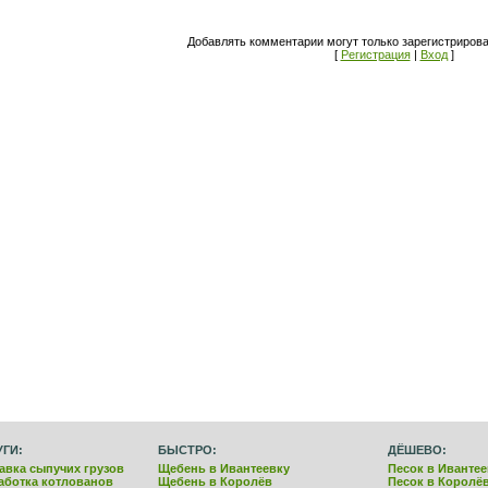
Добавлять комментарии могут только зарегистриров
[
Регистрация
|
Вход
]
УГИ:
БЫСТРО:
ДЁШЕВО:
авка сыпучих грузов
Щебень в Ивантеевку
Песок в Ивантее
аботка котлованов
Щебень в Королёв
Песок в Королё