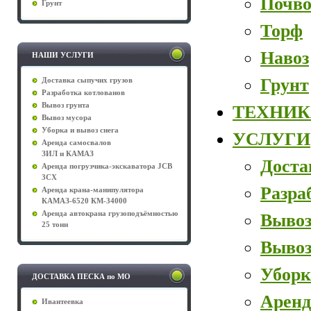
Почво
Грунт
Торф
Навоз
НАШИ УСЛУГИ
Грунт
Доставка сыпучих грузов
Разработка котлованов
Вывоз грунта
ТЕХНИК
Вывоз мусора
Уборка и вывоз снега
УСЛУГИ
Аренда самосвалов
ЗИЛ и КАМАЗ
Доста
Аренда погрузчика-экскаватора JCB
3CX
Разра
Аренда крана-манипулятора
КАМАЗ-6520 КМ-34000
Аренда автокрана грузоподъёмностью
Вывоз
25 тонн
Вывоз
Уборк
ДОСТАВКА ПЕСКА по МО
Аренд
Ивантеевка