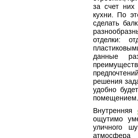
за счет них
кухни. По эт
сделать бал
разнообразн
отделки: о
пластиковы
данные ра
преимуществ
предпочтений
решения зада
удобно будет
помещением
Внутренняя
ощутимо уме
уличного ш
атмосфера 