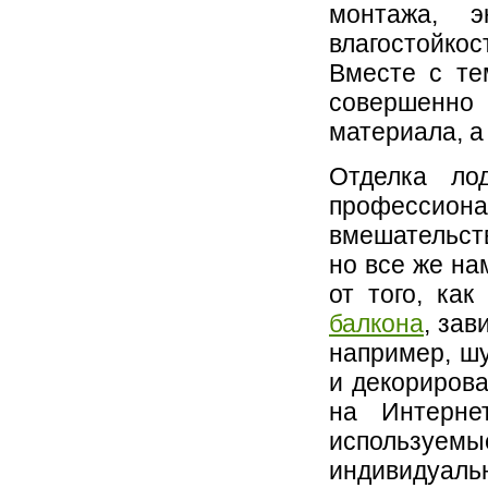
монтажа, эк
влагостойкос
Вместе с те
совершенно
материала, а 
Отделка ло
профессионал
вмешательст
но все же на
от того, ка
балкона
, зав
например, шу
и декорирова
на Интерне
используем
индивидуаль