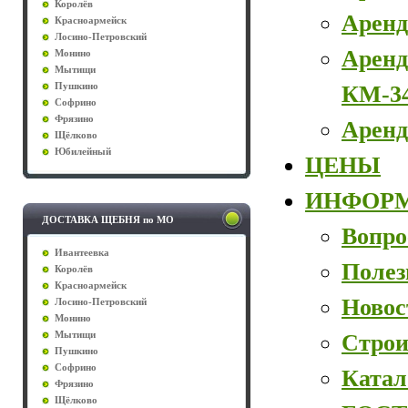
Королёв
Аренд
Красноармейск
Лосино-Петровский
Аренд
Монино
Мытищи
КМ-3
Пушкино
Софрино
Фрязино
Аренд
Щёлково
Юбилейный
ЦЕНЫ
ИНФОР
ДОСТАВКА ЩЕБНЯ по МО
Вопро
Ивантеевка
Полез
Королёв
Красноармейск
Новос
Лосино-Петровский
Монино
Строи
Мытищи
Пушкино
Софрино
Катал
Фрязино
Щёлково