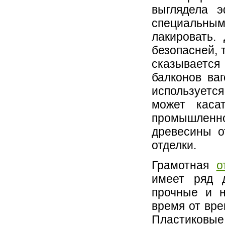
выглядела э
специальны
лакировать.
безопасней, 
сказывается 
балконов ва
используется
может каса
промышленно
древесины о
отделки.
Грамотная
о
имеет ряд д
прочные и н
время от вре
Пластиковые