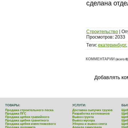
сделана отде
Строительство
| Оп
Просмотров
: 2033
Теги
:
екатеринбург
КОММЕНТАРИИ
(всего
0
Добавлять ко
ТОВАРЫ:
УСЛУГИ:
БЫ
Продажа строительного песка
Доставка сыпучих грузов
Щеб
Продажа ПГС
Разработка котлованов
Щеб
Продажа щебня гравийного
Вывоз грунта
Щеб
Продажа щебня гранитного
Вывоз мусора
Щеб
Продажа щебня известнякового
Уборка и вывоз снега
Щеб
Продажа доломита
Аренда самосвала
Щеб