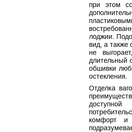
при этом со
дополните
пластиков
востребован
лоджии. Под
вид, а также
не выгорае
длительный с
обшивки любы
остекления.
Отделка ваг
преимущест
доступной
потребительс
комфорт и 
подразумева