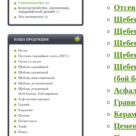
Строительство
[31]
Отсев
Благоустройство, озеленение,
ландшафтный дизайн
[7]
Щебе
Это интересно!
[8]
Щебе
НАША ПРОДУКЦИЯ
Щебен
Песок
Щебе
Песчано-гравийная смесь (ПГС)
Отсев от песка
Щебе
Щебень гравийный
Щебень гранитный
(бой 
Щебень известняковый
Щебень доломитовый
Асфал
Щебень вторичный
(бой бетона, бой кирпича)
Асфальтная крошка
Грави
Гравий
Керамзит
Керам
Цемент
Почвосмесь
Цеме
Торф
Навоз