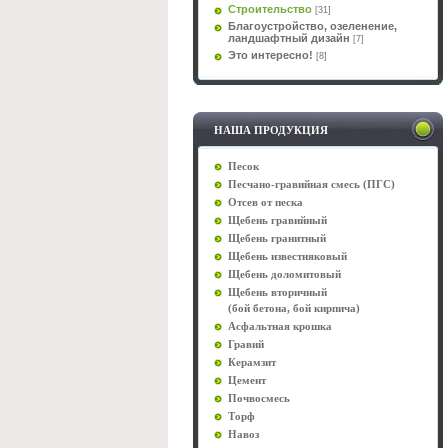
Строительство
[31]
Благоустройство, озеленение,
ландшафтный дизайн
[7]
Это интересно!
[8]
НАША ПРОДУКЦИЯ
Песок
Песчано-гравийная смесь (ПГС)
Отсев от песка
Щебень гравийный
Щебень гранитный
Щебень известняковый
Щебень доломитовый
Щебень вторичный
(бой бетона, бой кирпича)
Асфальтная крошка
Гравий
Керамзит
Цемент
Почвосмесь
Торф
Навоз