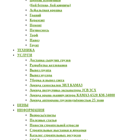
Щебень вторичный
(бой бетона, бой кирпича)
Асфальтная крошка
Гравий
Керамзит
Цемент
Почвосмесь
Торф
Навоз
Грунт
ТЕХНИКА
УСЛУГИ
Доставка сыпучих грузов
Разработка котлованов
Вывоз грунта
Вывоз мусора
Уборка и вывоз снега
Аренда самосвалов ЗИЛ КАМАЗ
Аренда погрузчика-экскаватора JCB 3CX
Аренда крана-манипулятора КАМАЗ-6520 КМ-34000
Аренда автокрана грузоподъёмностью 25 тонн
ЦЕНЫ
ИНФОРМАЦИЯ
Вопросы/ответы
Полезные статьи
Новости строительной отрасли
Строительные выставки и ярмарки
Каталог строительных ресурсов