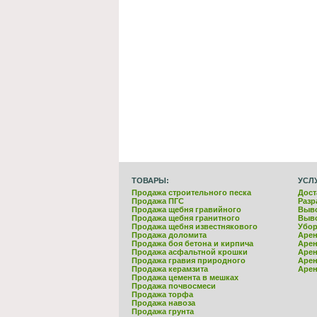
ТОВАРЫ:
УСЛ
Продажа строительного песка
Дост
Продажа ПГС
Разр
Продажа щебня гравийного
Выво
Продажа щебня гранитного
Выво
Продажа щебня известнякового
Убор
Продажа доломита
Арен
Продажа боя бетона и кирпича
Арен
Продажа асфальтной крошки
Арен
Продажа гравия природного
Арен
Продажа керамзита
Арен
Продажа цемента в мешках
Продажа почвосмеси
Продажа торфа
Продажа навоза
Продажа грунта