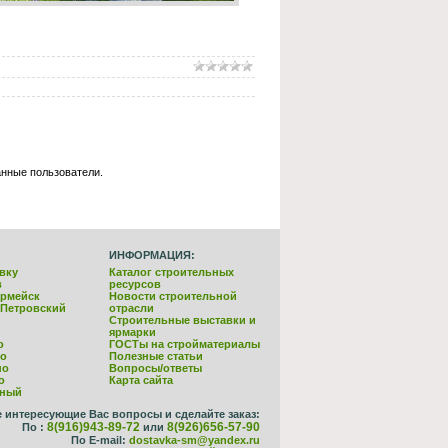
анные пользователи.
ИНФОРМАЦИЯ:
вку
Каталог строительных
в
ресурсов
армейск
Новости строительной
-Петровский
отрасли
Строительные выставки и
ярмарки
о
ГОСТы на стройматериалы
но
Полезные статьи
но
Вопросы/ответы
о
Карта сайта
йный
е интересующие Вас вопросы и сделайте заказ:
8(916)943-89-72
8(926)656-57-90
По :
или
По E-mail:
dostavka-sm@yandex.ru