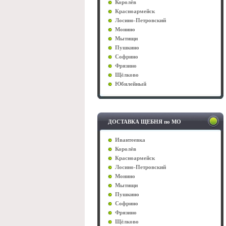
Королёв
Красноармейск
Лосино-Петровский
Монино
Мытищи
Пушкино
Софрино
Фрязино
Щёлково
Юбилейный
ДОСТАВКА ЩЕБНЯ по МО
Ивантеевка
Королёв
Красноармейск
Лосино-Петровский
Монино
Мытищи
Пушкино
Софрино
Фрязино
Щёлково