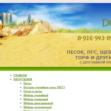
ГЛАВНАЯ
ПРОДУКЦИЯ
Песок
Песчано-гравийная смесь (ПГС)
Отсев от песка
Щебень гравийный
Щебень гранитный
Щебень известняковый
Щебень доломитовый