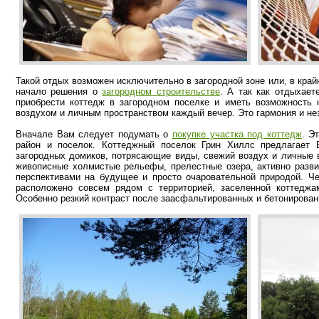
Такой отдых возможен исключительно в загородной зоне или, в край
начало решения о
загородном строительстве
. А так как отдыхае
приобрести коттедж в загородном поселке и иметь возможность 
воздухом и личным пространством каждый вечер. Это гармония и не
Вначале Вам следует подумать о
покупке участка под коттедж
. Э
район и поселок. Коттеджный поселок Грин Хиллс предлагает
загородных домиков, потрясающие виды, свежий воздух и личные в
живописные холмистые рельефы, прелестные озера, активно разв
перспективами на будущее и просто очаровательной природой. Ч
расположено совсем рядом с территорией, заселенной коттеджам
Особенно резкий контраст после заасфальтированных и бетониров