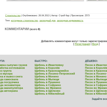
Строительство
| Опубликовано: 26.04.2013 |
Автор
: Строй Кар |
Просмотров
: 2573
Теги
:
коттеджное строительство
,
загородный дом
,
загородная недвижимость
КОММЕНТАРИИ
(всего
0
)
Добавлять комментарии могут только зарегистриров
[
Регистрация
|
Вход
]
УГИ:
БЫСТРО:
ДЁШЕВО:
авка сыпучих грузов
Щебень в Ивантеевку
Песок в Ивантее
аботка котлованов
Щебень в Королёв
Песок в Королё
з грунта
Щебень в Красноармейск
Песок в Красно
з мусора
Щебень в Лосино-Петровский
Песок в Лосино
ка и вывоз снега
Щебень в Монино
Песок в Монино
да самосвала
Щебень в Мытищи
Песок в Мытищи
да погрузчика
Щебень в Пушкино
Песок в Пушкин
да экскаватора
Щебень в Софрино
Песок в Софри
да манипулятора
Щебень во Фрязино
Песок во Фрязи
да автокрана
Щебень в Щёлково
Песок в Щёлков
Щебень в Юбилейный
Песок в Юбиле
Задайте вс