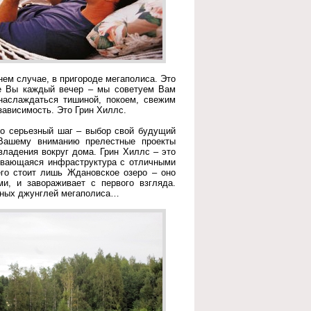
нем случае, в пригороде мегаполиса. Это
те Вы каждый вечер – мы советуем Вам
наслаждаться тишиной, покоем, свежим
зависимость. Это Грин Хиллс.
то серьезный шаг – выбор свой будущий
 Вашему вниманию прелестные проекты
ладения вокруг дома. Грин Хиллс – это
ивающаяся инфраструктура с отличными
его стоит лишь Ждановское озеро – оно
и, и завораживает с первого взгляда.
анных джунглей мегаполиса…