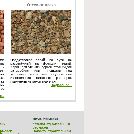
Отсев от песка
для
Представляет собой, по сути, не
ла,
разделённый на фракции гравий.
 и
Хорош для отсыпки дороги, стоянки для
для
автомобиля или площадки под
ных
установку гаража или ракушки. Для
кже
изготовления бетонных растворов
пке
применять не рекомендуется.
ных
Подробнее...
тра
...
ИНФОРМАЦИЯ:
вку
Каталог строительных
в
ресурсов
армейск
Новости строительной