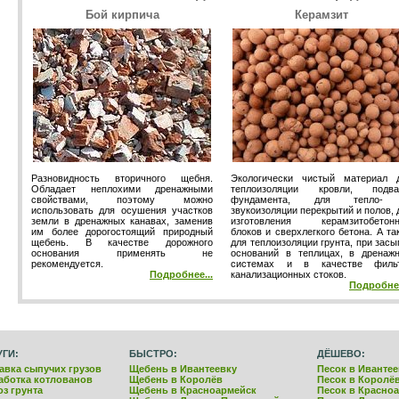
Бой кирпича
Керамзит
Разновидность вторичного щебня.
Экологически чистый материал 
Обладает неплохими дренажными
теплоизоляции кровли, подва
свойствами, поэтому можно
фундамента, для тепло-
использовать для осушения участков
звукоизоляции перекрытий и полов, 
земли в дренажных канавах, заменив
изготовления керамзитобетон
им более дорогостоящий природный
блоков и сверхлегкого бетона. А та
щебень. В качестве дорожного
для теплоизоляции грунта, при засы
основания применять не
оснований в теплицах, в дренаж
рекомендуется.
системах и в качестве филь
Подробнее...
канализационных стоков.
Подробнее
УГИ:
БЫСТРО:
ДЁШЕВО:
авка сыпучих грузов
Щебень в Ивантеевку
Песок в Ивантее
аботка котлованов
Щебень в Королёв
Песок в Королё
з грунта
Щебень в Красноармейск
Песок в Красно