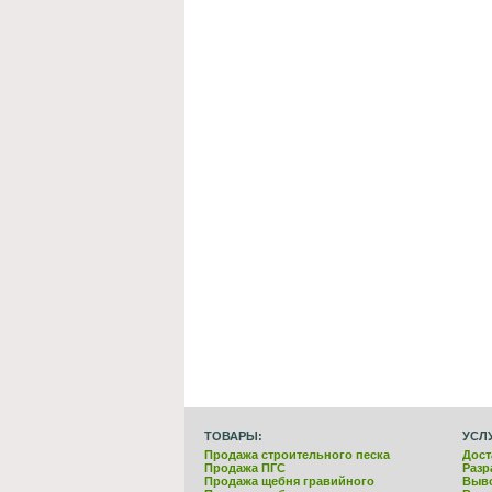
ТОВАРЫ:
УСЛ
Продажа строительного песка
Дост
Продажа ПГС
Разр
Продажа щебня гравийного
Выво