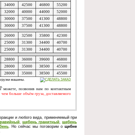
34000
42500
46800
55200
32000
40000
44000
52000
30000
37500
41300
48800
30000
37500
41300
48800
26000
32500
35800
42300
25000
31300
34400
40700
25000
31300
34400
40700
28800
36000
39600
46800
28000
35000
38500
45500
28000
35000
38500
45500
агрузки машины.
о.
Вы можете, позвонив нам по контактным
о
чем больше объём груза, доставляемого
ракции и любого вида, применяемый при
гравийный
,
щебень гранитный
,
щебень
бень
. Но сейчас мы поговорим о
щебне
.