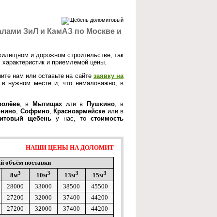
лами ЗиЛ и КамАЗ по Москве и
жилищном и дорожном строительстве, так
х характеристик и приемлемой цены.
ните нам или оставьте на сайте
заявку на
 в нужном месте и, что немаловажно, в
ролёве
, в
Мытищах
или в
Пушкино
, в
нино
,
Софрино
,
Красноармейске
или в
митовый щебень
у нас, то
стоимость
НАШИ ЦЕНЫ НА ДОЛОМИТ
й объём поставки
3
3
3
3
8м
10м
13м
15м
28000
33000
38500
45500
27200
32000
37400
44200
27200
32000
37400
44200