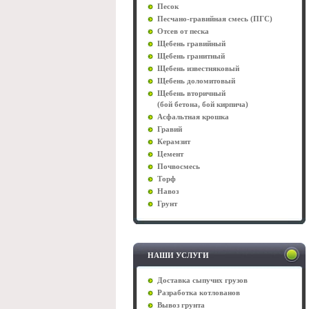
Песок
Песчано-гравийная смесь (ПГС)
Отсев от песка
Щебень гравийный
Щебень гранитный
Щебень известняковый
Щебень доломитовый
Щебень вторичный
(бой бетона, бой кирпича)
Асфальтная крошка
Гравий
Керамзит
Цемент
Почвосмесь
Торф
Навоз
Грунт
НАШИ УСЛУГИ
Доставка сыпучих грузов
Разработка котлованов
Вывоз грунта