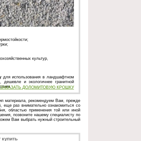
ермостойкости;
рки;
охозяйcтвенных культур,
у
для использования в ландшафтном
ю, дешевле и экологичнее гранитной
стняк.
ип материала, рекомендуем Вам, прежде
й
, еще раз внимательно ознакомиться со
бня, областью применения той или иной
шения, позвоните нашему специалисту по
можем Вам выбрать нужный строительный
 купить