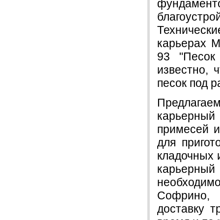
фундамент
благоустр
Технически
карьерах М
93 "Песок
известно, 
песок под 
Предлагае
карьерны
примесей и
для пригот
кладочных 
карьерный
необходим
Софрино, 
доставку т