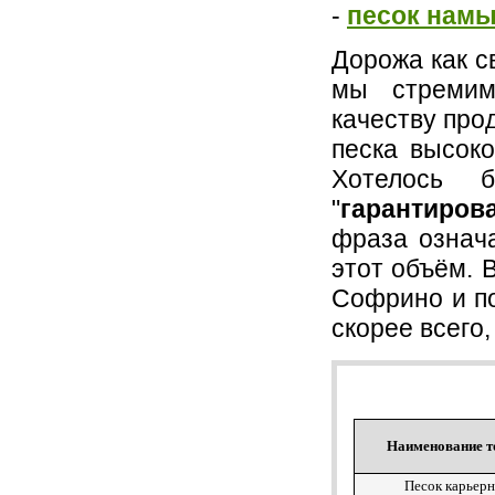
-
песок нам
Дорожа как с
мы стремим
качеству про
песка высоко
Хотелось 
"
гарантиро
фраза означа
этот объём. 
Софрино и по
скорее всего,
Наименование т
Песок карьер