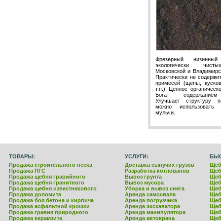
Фрезерный низинн
экологически чист
Московской и Владимирс
Практически не содержи
примесей (щепы, куско
т.п.) Ценное органическ
Богат содержанием
Улучшает структуру п
можно использовать
мульчи.
ТОВАРЫ:
УСЛУГИ:
БЫ
Продажа строительного песка
Доставка сыпучих грузов
Щеб
Продажа ПГС
Разработка котлованов
Щеб
Продажа щебня гравийного
Вывоз грунта
Щеб
Продажа щебня гранитного
Вывоз мусора
Щеб
Продажа щебня известнякового
Уборка и вывоз снега
Щеб
Продажа доломита
Аренда самосвала
Щеб
Продажа боя бетона и кирпича
Аренда погрузчика
Щеб
Продажа асфальтной крошки
Аренда экскаватора
Щеб
Продажа гравия природного
Аренда манипулятора
Щеб
Продажа керамзита
Аренда автокрана
Щеб