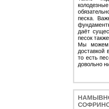
колодезн
обязательн
песка. Важ
фундаментн
даёт сущес
песок такж
Мы можем 
доставкой 
то есть пе
довольно н
НАМЫВНО
СОФРИН