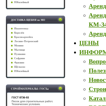
Юбилейный
Аренд
Аренд
ДОСТАВКА ЩЕБНЯ по МО
КМ-3
Ивантеевка
Аренд
Королёв
Красноармейск
ЦЕНЫ
Лосино-Петровский
Монино
Мытищи
ИНФОР
Пушкино
Софрино
Вопро
Фрязино
Щёлково
Полез
Юбилейный
Новос
Строи
СТРОЙМАТЕРИАЛЫ: ГОСТы
Катал
ГОСТ 8736-93
Песок для строительных работ.
Технические условия.