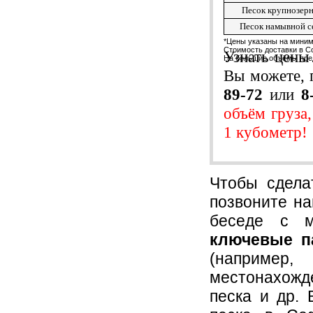
Песок крупнозер
Песок намывной с
*Цены указаны на мини
Стоимость доставки в С
Узнать цены 
На большие объёмы пр
Вы можете, 
89-72
или
8
объём груза
1 кубометр!
Чтобы сдела
позвоните на
беседе с м
ключевые п
(например
местонахожд
песка и др. 