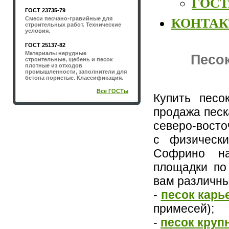
ГОСТы
ГОСТ 23735-79
Смеси песчано-гравийные для
КОНТА
строительных работ. Технические
условия.
ГОСТ 25137-82
Материалы нерудные
Песок
строительные, щебень и песок
плотные из отходов
промышленности, заполнители для
бетона пористые. Классификация.
Все ГОСТы
Купить песо
продажа песк
северо-восто
с физическ
Софрино на
площадки по
вам различны
-
песок кар
примесей);
-
песок круп