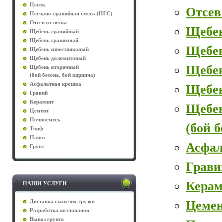
Песок
Отсев
Песчано-гравийная смесь (ПГС)
Отсев от песка
Щебе
Щебень гравийный
Щебень гранитный
Щебе
Щебень известняковый
Щебень доломитовый
Щебен
Щебень вторичный
(бой бетона, бой кирпича)
Асфальтная крошка
Щебе
Гравий
Керамзит
Щебе
Цемент
Почвосмесь
(бой 
Торф
Навоз
Асфал
Грунт
Грави
Керам
НАШИ УСЛУГИ
Цеме
Доставка сыпучих грузов
Разработка котлованов
Вывоз грунта