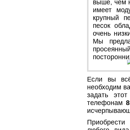
выше, чем 
имеет мод
крупный п
песок обл
очень низк
Мы предл
просеянны
посторонни
Если вы всё
необходим ва
задать этот
телефонам
8
исчерпывающ
Приобрести 