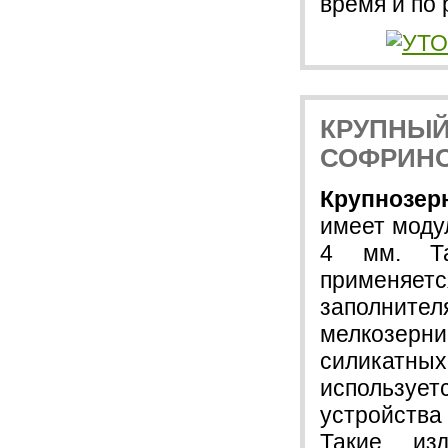
время и по 
КРУПНЫЙ
СОФРИН
Крупноз
имеет модул
4 мм. Та
применяе
заполнител
мелкозерн
силикатн
используе
устройства
Такие из