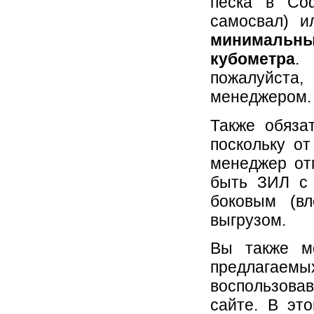
песка в Соф
самосвал) и
минимальн
кубометра
.
пожалуйста
менеджером.
Также обяза
поскольку о
менеджер от
быть ЗИЛ с 
боковым (в
выгрузом.
Вы также мо
предлагаемы
воспользова
сайте. В эт