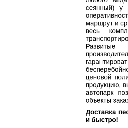
любого вида
сеянный) у 
оперативно
маршрут и ср
весь комп
транспорти
Развитые
производит
гарантирова
бесперебойн
ценовой пол
продукцию, в
автопарк по
объекты зака
Доставка пе
и быстро!