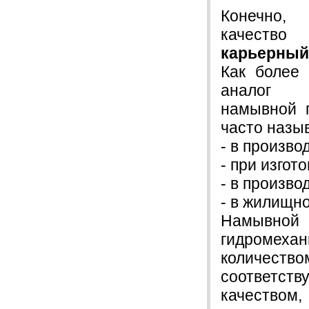
Конечно,
качест
карьерный
Как более
аналог 
намывной 
часто назы
- в произво
- при изгот
- в произво
- в жилищн
Намывно
гидромехан
количеств
соответств
качеством,