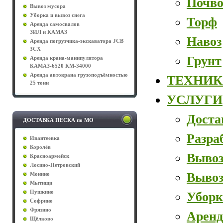
Почво
Вывоз мусора
Уборка и вывоз снега
Торф
Аренда самосвалов
ЗИЛ и КАМАЗ
Навоз
Аренда погрузчика-экскаватора JCB
3CX
Грунт
Аренда крана-манипулятора
КАМАЗ-6520 КМ-34000
Аренда автокрана грузоподъёмностью
ТЕХНИК
25 тонн
УСЛУГИ
Доста
ДОСТАВКА ПЕСКА по МО
Разра
Ивантеевка
Королёв
Вывоз
Красноармейск
Лосино-Петровский
Вывоз
Монино
Мытищи
Пушкино
Уборк
Софрино
Фрязино
Аренд
Щёлково