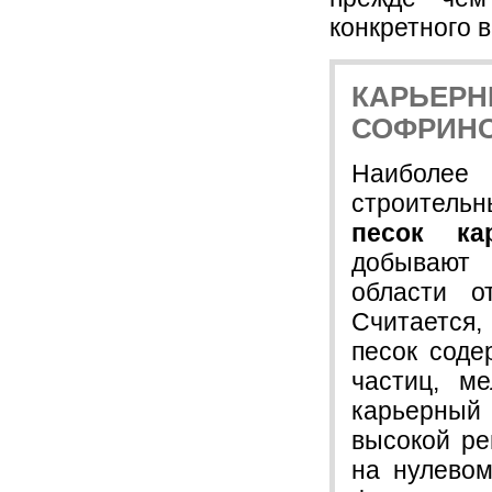
конкретного в
КАРЬЕРН
СОФРИН
Наиболее
строительн
песок ка
добываю
области о
Считаетс
песок соде
частиц, м
карьерный
высокой ре
на нулевом