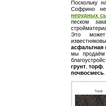
Поскольку н
Софрино не
нерудных с
песком за
стройматериа
Это мож
известняк
асфальтная 
мы продаём
благоустрой
грунт
,
торф
,
почвосмесь
.
Торф