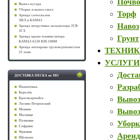
Почво
Вывоз мусора
Уборка и вывоз снега
Торф
Аренда самосвалов
ЗИЛ и КАМАЗ
Навоз
Аренда погрузчика-экскаватора JCB
3CX
Грунт
Аренда крана-манипулятора
КАМАЗ-6520 КМ-34000
Аренда автокрана грузоподъёмностью
ТЕХНИК
25 тонн
УСЛУГИ
Доста
ДОСТАВКА ПЕСКА по МО
Разра
Ивантеевка
Королёв
Вывоз
Красноармейск
Лосино-Петровский
Вывоз
Монино
Мытищи
Пушкино
Уборк
Софрино
Фрязино
Аренд
Щёлково