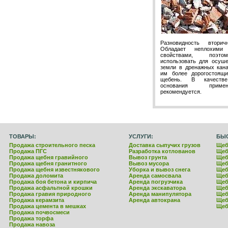
Разновидность вторич
Обладает неплохими
свойствами, поэт
использовать для осуше
земли в дренажных кана
им более дорогостоящ
щебень. В качестве
основания прим
рекомендуется.
ТОВАРЫ:
УСЛУГИ:
БЫ
Продажа строительного песка
Доставка сыпучих грузов
Щеб
Продажа ПГС
Разработка котлованов
Щеб
Продажа щебня гравийного
Вывоз грунта
Щеб
Продажа щебня гранитного
Вывоз мусора
Щеб
Продажа щебня известнякового
Уборка и вывоз снега
Щеб
Продажа доломита
Аренда самосвала
Щеб
Продажа боя бетона и кирпича
Аренда погрузчика
Щеб
Продажа асфальтной крошки
Аренда экскаватора
Щеб
Продажа гравия природного
Аренда манипулятора
Щеб
Продажа керамзита
Аренда автокрана
Щеб
Продажа цемента в мешках
Щеб
Продажа почвосмеси
Продажа торфа
Продажа навоза