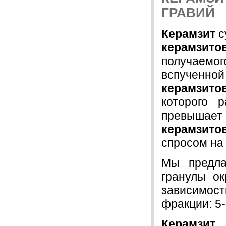
ГРАВИЙ
Керамзит
с
керамзи
получаемог
вспученной
керамзит
которого 
превышает 
керамзито
спросом на
Мы предл
гранулы о
зависимост
фракции: 5-
Керамзит
-