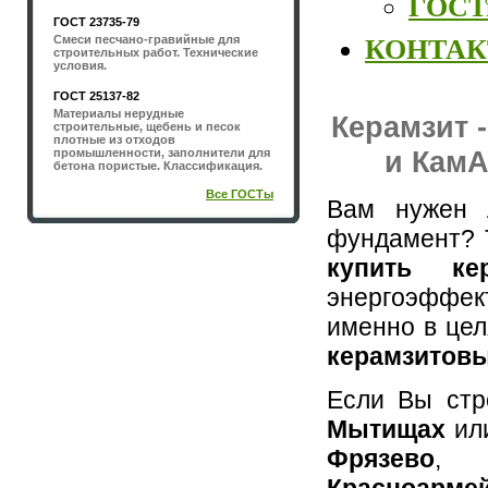
ГОСТы
ГОСТ 23735-79
Смеси песчано-гравийные для
КОНТА
строительных работ. Технические
условия.
ГОСТ 25137-82
Материалы нерудные
Керамзит 
строительные, щебень и песок
плотные из отходов
и КамА
промышленности, заполнители для
бетона пористые. Классификация.
Все ГОСТы
Вам нужен л
фундамент? Т
купить кер
энергоэффек
именно в це
керамзитовы
Если Вы стр
Мытищах
ил
Фрязево
Красноарме