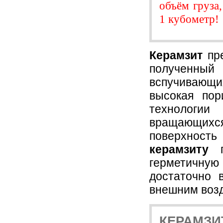
объём груза
1 кубометр!
Керамзит
пре
полученны
вспучивающи
высокая пор
технологи
вращающихся
поверхность
керамзиту
гл
герметичну
достаточно 
внешним воз
КЕРАМЗ