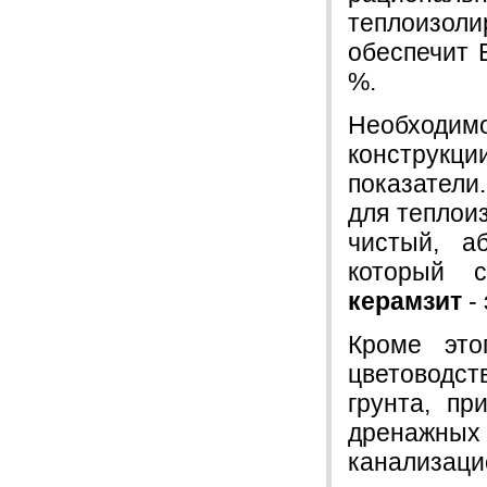
теплоизол
обеспечит 
%.
Необходимо
конструкц
показател
для теплои
чистый, а
который с
керамзит
- 
Кроме эт
цветоводс
грунта, пр
дренажн
канализаци