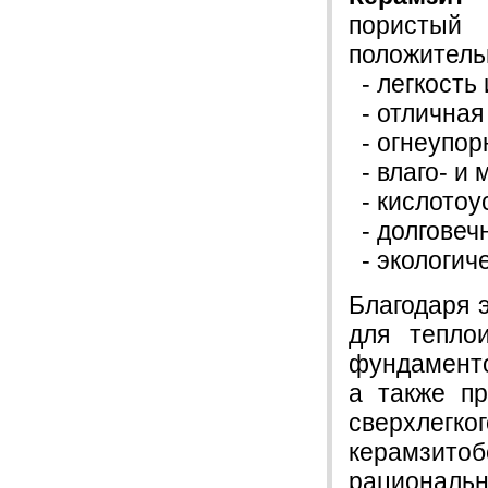
пористый
положитель
- легкость 
- отличная 
- огнеупор
- влаго- и 
- кислотоу
- долговеч
- экологиче
Благодаря 
для тепло
фундаменто
а также пр
сверхле
керамзитоб
рационал