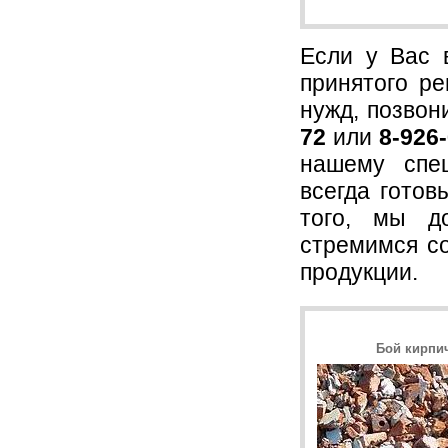
Если у Вас 
принятого р
нужд, позво
72
или
8-926
нашему спе
всегда гото
того, мы д
стремимся со
продукции.
Бой кирпи