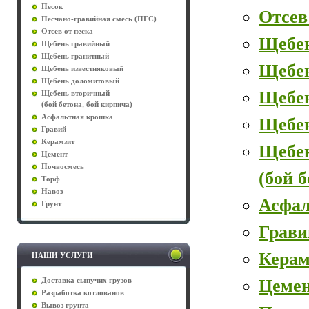
Песок
Отсев
Песчано-гравийная смесь (ПГС)
Отсев от песка
Щебе
Щебень гравийный
Щебень гранитный
Щебе
Щебень известняковый
Щебень доломитовый
Щебен
Щебень вторичный
(бой бетона, бой кирпича)
Асфальтная крошка
Щебе
Гравий
Керамзит
Щебе
Цемент
Почвосмесь
(бой 
Торф
Навоз
Асфал
Грунт
Грави
Керам
НАШИ УСЛУГИ
Цеме
Доставка сыпучих грузов
Разработка котлованов
Вывоз грунта