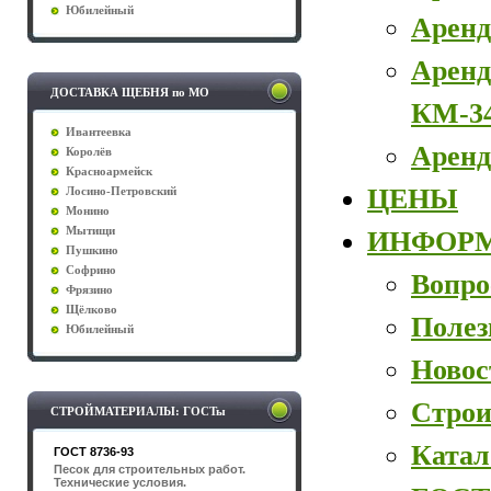
Юбилейный
Аренд
Аренд
ДОСТАВКА ЩЕБНЯ по МО
КМ-3
Ивантеевка
Аренд
Королёв
Красноармейск
ЦЕНЫ
Лосино-Петровский
Монино
Мытищи
ИНФОР
Пушкино
Софрино
Вопро
Фрязино
Щёлково
Полез
Юбилейный
Новос
Строи
СТРОЙМАТЕРИАЛЫ: ГОСТы
Катал
ГОСТ 8736-93
Песок для строительных работ.
Технические условия.