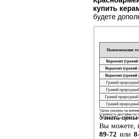
купить кера
будете допол
Наименование то
Керамзит (гравий 
Керамзит (гравий 
Керамзит (гравий 
Гравий природный
Гравий природный
Гравий природный
Гравий природный
*Цены указаны на мини
Стоимость доставки по 
Узнать цены 
Стоимость доставки в Мо
Вы можете, 
89-72
или
8