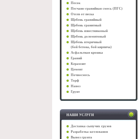
Песок
Песчано-гравийная смесь (ПГС)
Отсев от песка
Щебень гравийный
Щебень гранитный
Щебень известняковый
Щебень доломитовый
Щебень вторичный
(бой бетона, бой кирпича)
Асфальтная крошка
Гравий
Керамзит
Цемент
Почвосмесь
Торф
Навоз
Грунт
НАШИ УСЛУГИ
Доставка сыпучих грузов
Разработка котлованов
Вывоз грунта