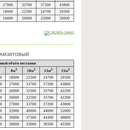
27000
33700
37200
43800
18000
22500
24700
29300
16000
20000
22000
26000
РАМЗИТОВЫЙ
нный объём поставки
3
3
3
3
3
8м
10м
13м
15м
0
18000
22500
24700
29300
0
27000
33700
37200
43800
0
26000
32500
35700
42200
0
26000
32500
35700
42200
0
27000
33700
37200
43800
0
32000
40000
44000
52000
0
30000
37500
44300
48800
0
28000
35000
38500
45500