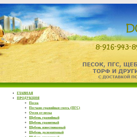
ГЛАВНАЯ
ПРОДУКЦИЯ
Песок
Песчано-гравийная смесь (ПГС)
Отсев от песка
Щебень гравийный
Щебень гранитный
Щебень известняковый
Щебень доломитовый