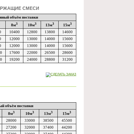
ЕРЖАЩИЕ СМЕСИ
нный объём поставки
3
3
3
3
3
8м
10м
13м
15м
0
10400
12800
13800
14600
0
12000
13000
14000
15600
0
12000
13000
14000
15600
0
17600
22000
26500
28600
0
19200
24000
28800
31200
Й
ый объём поставки
3
3
3
3
8м
10м
13м
15м
28000
33000
38500
45500
27200
32000
37400
44200